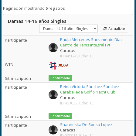
Paginación mostrando
5
registros
Damas 14-16 años Singles
Actualizar
Paula Mercedes Sacramento Díaz
Centro de Tenis Integral Fvt
Caracas
ID:445046, Edad:13
38,69
Confirmado
Reina Victoria Sánchez Sánchez
Caraballeda Golf & Yacht Club
Caracas
ID:403022, Edad:13
Confirmado
Shanneska De Sousa Lopez
Caracas
ID:500911, Edad:14