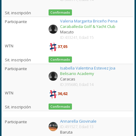
Confirmado
Valeria Margarita Briceño Pena
Caraballeda Golf & Yacht Club
Macuto
ID:433241, Edad:15
37,05
Confirmado
Isabella Valentina Estevez Joa
Belisario Academy
Caracas
ID:395680, Edad:14
36,62
Confirmado
Annarella Giovinale
ID:491527, Edad:13
Baruta