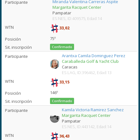
Miranda Valentina Carreras Aspite
Margarita Racquet Center
Pampatar
ES:NES, ID:409575, Edad:14
33,02
75º
Confirmado
Arantxa Camila Dominguez Perez
Caraballeda Golf & Yacht Club
Caracas
ES:LAG, ID:396462, Edad:13
33,15
146º
Confirmado
Kamila Victoria Ramirez Sanchez
Margarita Racquet Center
Pampatar
ES:NES, ID:443142, Edad:14
36,43