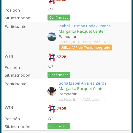
42º
Confirmado
Isabell Cristina Cadek Franco
Margarita Racquet Center
Pampatar
ES:NES, ID:410367, Edad:14
Utiliza APP de Tenis Integrado
37,28
67º
Confirmado
Sofia Isabel Alvarez Zerpa
Margarita Racquet Center
Pampatar
ES:NES, ID:417023, Edad:14
34,58
73º
Confirmado