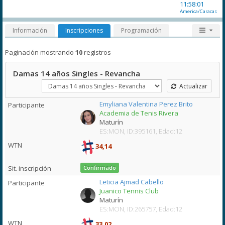
11:58:01
America/Caracas
Información
Inscripciones
Programación
Paginación mostrando
10
registros
Damas 14 años Singles - Revancha
Actualizar
Emyliana Valentina Perez Brito
Academia de Tenis Rivera
Maturín
ES:MON, ID:395161, Edad:12
34,14
Confirmado
Leticia Ajmad Cabello
Juanico Tennis Club
Maturín
ES:MON, ID:265757, Edad:12
33,02