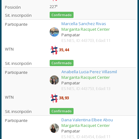
227º
Confirmado
Marcella Sanchez Rivas
Margarita Racquet Center
Pampatar
ES:NES, ID:443703, Edad:11
35,44
Confirmado
Anabella Lucia Perez Villasmil
Margarita Racquet Center
Pampatar
ES:NES, ID:443753, Edad:13
38,93
Confirmado
Dana Valentina Elbee Abou
Margarita Racquet Center
Pampatar
ES:NES, ID:445454, Edad:11