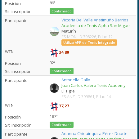
89º
Confirmado
Victoria Del Valle Aristimuño Barrios
Academia de Tenis Alpha San Miguel
Maturín
ES:MON, ID:398226, Edad:12
Utiliza APP de Tenis Integrado
34,80
92º
Confirmado
Antonella Gallo
Juan Carlos Valero Tenis Academy
El Tigre
ES:ANZ, ID:399861, Edad:14
37,27
187º
Confirmado
Arianna Chiquinquira Pérez Duarte