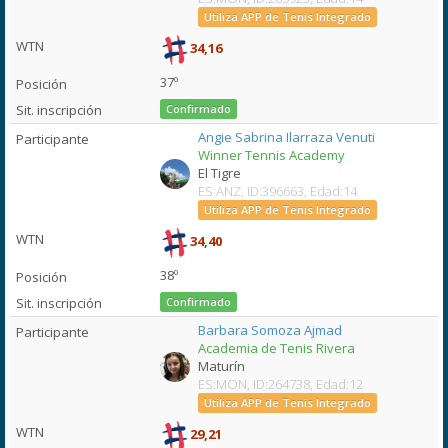
Utiliza APP de Tenis Integrado
34,16
37º
Confirmado
Angie Sabrina Ilarraza Venuti
Winner Tennis Academy
El Tigre
ES:ANZ, ID:396663, Edad:14
Utiliza APP de Tenis Integrado
34,40
38º
Confirmado
Barbara Somoza Ajmad
Academia de Tenis Rivera
Maturín
ES:MON, ID:264738, Edad:12
Utiliza APP de Tenis Integrado
29,21