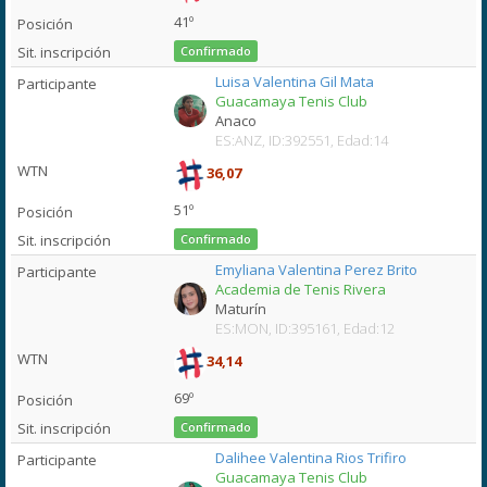
41º
Confirmado
Luisa Valentina Gil Mata
Guacamaya Tenis Club
Anaco
ES:ANZ, ID:392551, Edad:14
36,07
51º
Confirmado
Emyliana Valentina Perez Brito
Academia de Tenis Rivera
Maturín
ES:MON, ID:395161, Edad:12
34,14
69º
Confirmado
Dalihee Valentina Rios Trifiro
Guacamaya Tenis Club