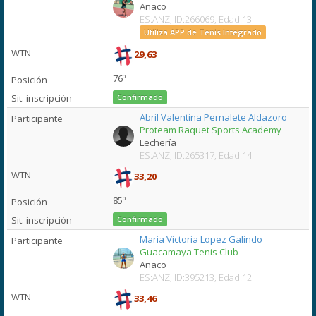
Anaco
ES:ANZ, ID:266069, Edad:13
Utiliza APP de Tenis Integrado
29,63
76º
Confirmado
Abril Valentina Pernalete Aldazoro
Proteam Raquet Sports Academy
Lechería
ES:ANZ, ID:265317, Edad:14
33,20
85º
Confirmado
Maria Victoria Lopez Galindo
Guacamaya Tenis Club
Anaco
ES:ANZ, ID:395213, Edad:12
33,46