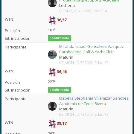
Proteam Raquet Sports Academy
Lechería
ES:ANZ, ID:412685, Edad:14
36,57
187º
Confirmado
Miranda Isabel Goncalves Vasquez
Caraballeda Golf & Yacht Club
Maturín
ES:MON, ID:398052, Edad:13
36,46
227º
Confirmado
Isabella Stephania Villamizar Sanchez
Academia de Tenis Rivera
Maturín
ES:MON, ID:431545, Edad:13
38,17
262º