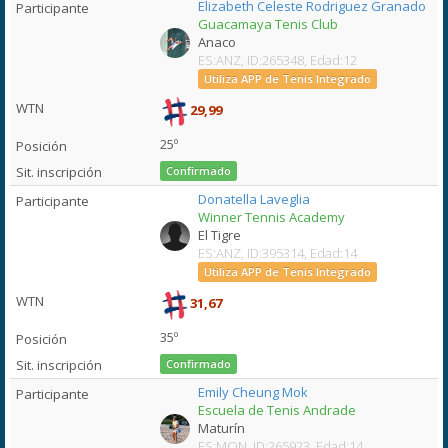
Elizabeth Celeste Rodriguez Granado
Guacamaya Tenis Club
Anaco
ES:ANZ, ID:265348, Edad:12
Utiliza APP de Tenis Integrado
29,99
25º
Confirmado
Donatella Laveglia
Winner Tennis Academy
El Tigre
ES:ANZ, ID:395314, Edad:14
Utiliza APP de Tenis Integrado
31,67
35º
Confirmado
Emily Cheung Mok
Escuela de Tenis Andrade
Maturín
ES:MON, ID:265923, Edad:14