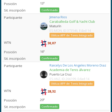
13º
Confirmado
Jimena Rios
Caraballeda Golf & Yacht Club
Maturín
ES:MON, ID:373546, Edad:14
Utiliza APP de Tenis Integrado
30,07
16º
Confirmado
Raicelys De Los Angeles Moreno Diaz
Academia de Tenis álvarez
Puerto La Cruz
ES:ANZ, ID:266199, Edad:14
Utiliza APP de Tenis Integrado
28,32
20º
Confirmado