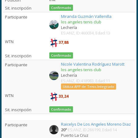
Confirmado
Miranda Guzmán Vallenilla
los angeles tenis club
Lechería
ES:ANZ, ID:460034, Edad:13
37,88
Confirmado
Nicole Valentina Rodríguez Marott
los angeles tenis club
Lechería
ES:ANZ, ID:418983, Edad:11
Utiliza APP de Tenis Integrado
33,24
Confirmado
Raicelys De Los Angeles Moreno Diaz
20º
ES:ANZ, ID:266199, Edad:14
Puerto La Cruz