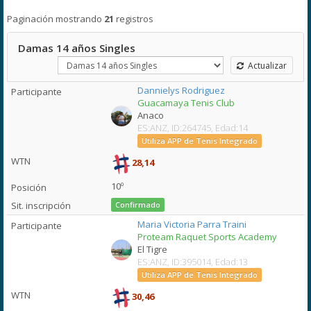
Paginación mostrando
21
registros
Damas 14 años Singles
Actualizar
Dannielys Rodriguez
Guacamaya Tenis Club
Anaco
ES:ANZ, ID:264745, Edad:14
Utiliza APP de Tenis Integrado
28,14
10º
Confirmado
Maria Victoria Parra Traini
Proteam Raquet Sports Academy
El Tigre
ES:ANZ, ID:395014, Edad:13
Utiliza APP de Tenis Integrado
30,46