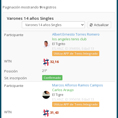
Paginación mostrando
9
registros
Varones 14 años Singles
Actualizar
Albert Ernesto Torres Romero
los angeles tenis club
El Tigrito
ES:ANZ, ID:394936, Edad:13
Utiliza APP de Tenis Integrado
32,16
21º
Confirmado
Marcos Alfonso Ramos Campos
Carlos Araujo
El Tigre
ES:ANZ, ID:395658, Edad:13
Utiliza APP de Tenis Integrado
31,43