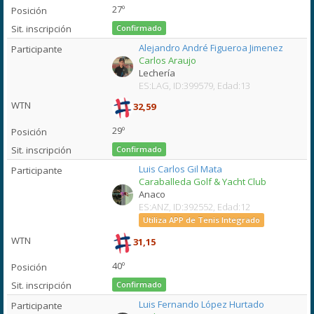
27º
Confirmado
Alejandro André Figueroa Jimenez
Carlos Araujo
Lechería
ES:LAG, ID:399579, Edad:13
32,59
29º
Confirmado
Luis Carlos Gil Mata
Caraballeda Golf & Yacht Club
Anaco
ES:ANZ, ID:392552, Edad:12
Utiliza APP de Tenis Integrado
31,15
40º
Confirmado
Luis Fernando López Hurtado