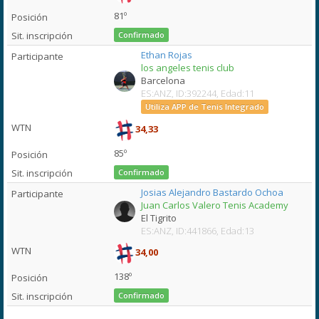
81º
Confirmado
Ethan Rojas
los angeles tenis club
Barcelona
ES:ANZ, ID:392244, Edad:11
Utiliza APP de Tenis Integrado
34,33
85º
Confirmado
Josias Alejandro Bastardo Ochoa
Juan Carlos Valero Tenis Academy
El Tigrito
ES:ANZ, ID:441866, Edad:13
34,00
138º
Confirmado