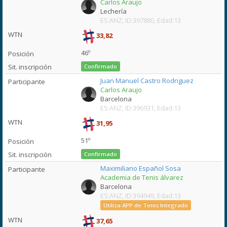
Carlos Araujo
Lechería
ES:ANZ, ID:397880, Edad:13
33,82
46º
Confirmado
Juan Manuel Castro Rodriguez
Carlos Araujo
Barcelona
ES:ANZ, ID:396931, Edad:13
31,95
51º
Confirmado
Maximiliano Español Sosa
Academia de Tenis álvarez
Barcelona
ES:ANZ, ID:394949, Edad:13
Utiliza APP de Tenis Integrado
37,65