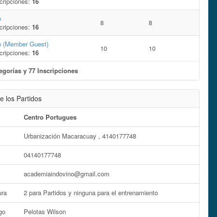
cripciones:
16
o
8
8
cripciones:
16
o (Member Guest)
10
10
cripciones:
16
egorías y 77 Inscripciones
e los Partidos
Centro Portugues
Urbanización Macaracuay , 4140177748
04140177748
academiaindovino@gmail.com
ura
2 para Partidos y ninguna para el entrenamiento
go
Pelotas Wilson