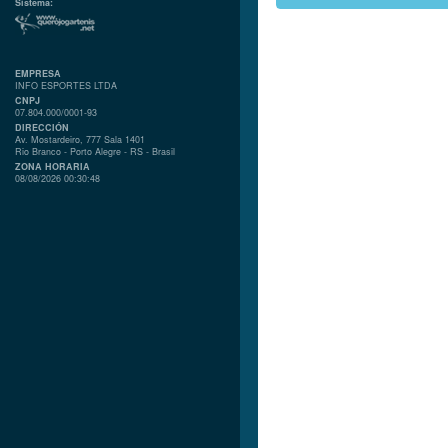
Sistema:
EMPRESA
INFO ESPORTES LTDA
CNPJ
07.804.000/0001-93
DIRECCIÓN
Av. Mostardeiro, 777 Sala 1401
Rio Branco - Porto Alegre - RS - Brasil
ZONA HORARIA
08/08/2026 00:30:48