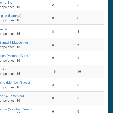
Femenino
2
2
cripciones:
16
ngles (Naranja)
3
3
cripciones:
16
Verde)
8
8
cripciones:
16
Suma14 Masculino)
6
6
cripciones:
16
lino (Member Guest)
9
9
cripciones:
16
ulino
16
16
cripciones:
16
ino (Member Guest)
3
3
cripciones:
16
uma 14 Femenino)
6
6
cripciones:
16
nino (Member Guest)
6
6