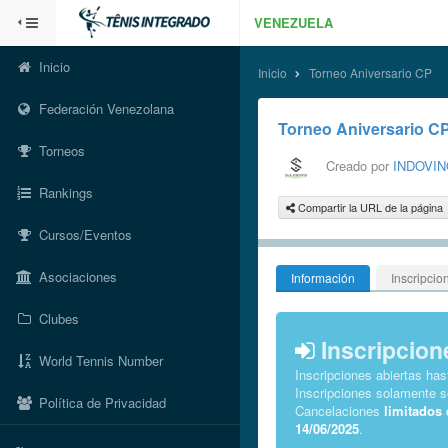
VENEZUELA
Inicio
Inicio
Torneo Aniversario CP
Federación Venezolana
Torneo Aniversario C
Torneos
Creado por
INDOVIN
Rankings
Compartir la URL de la página
Cursos/Eventos
Asociaciones
Información
Inscripcio
Clubes
Inscripcion
World Tennis Number
Inscripciones abiertas ha
Inscripciones solamente 
Política de Privacidad
Cancelaciones
limitados
14/06/2025
.