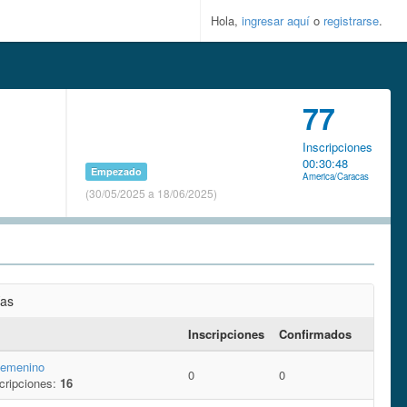
Hola,
ingresar aquí
o
registrarse
.
77
Inscripciones
00:30:48
Empezado
America/Caracas
(30/05/2025 a 18/06/2025)
ías
Inscripciones
Confirmados
Femenino
0
0
cripciones:
16