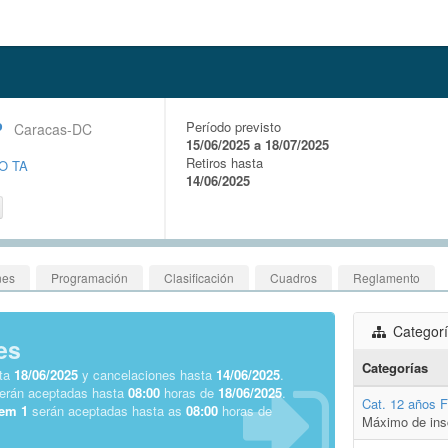
P
Período previsto
Caracas-DC
15/06/2025 a 18/07/2025
Retiros hasta
O TA
14/06/2025
nes
Programación
Clasificación
Cuadros
Reglamento
Categor
es
Categorías
sta
18/06/2025
y cancelaciones hasta
14/06/2025
.
serán aceptadas hasta
08:00
horas de
18/06/2025
.
Cat. 12 años 
 em 1
serán aceptadas hasta as
08:00
horas de
Máximo de ins