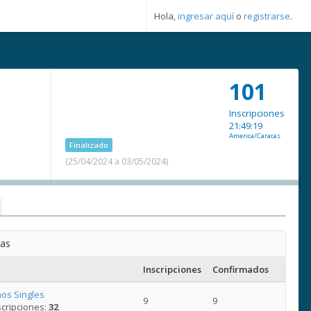
Hola,
ingresar aquí
o
registrarse
.
101
Inscripciones
21:49:19
America/Caracas
Finalizado
(25/04/2024 a 03/05/2024)
ías
Inscripciones
Confirmados
os Singles
9
9
cripciones:
32