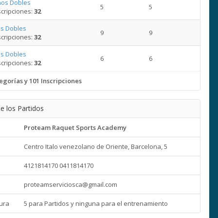
ños Dobles
5
5
cripciones:
32
s Dobles
9
9
cripciones:
32
s Dobles
6
6
cripciones:
32
egorías y 101 Inscripciones
e los Partidos
Proteam Raquet Sports Academy
Centro Italo venezolano de Oriente, Barcelona, 5
4121814170 0411814170
proteamserviciosca@gmail.com
ura
5 para Partidos y ninguna para el entrenamiento