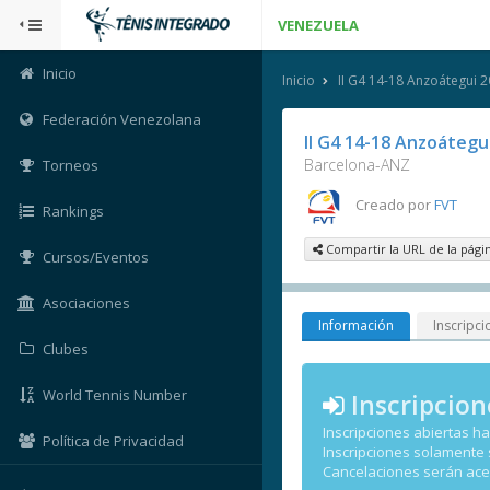
VENEZUELA
Inicio
Inicio
II G4 14-18 Anzoátegui 
Federación Venezolana
II G4 14-18 Anzoátegu
Barcelona-ANZ
Torneos
Creado por
FVT
Rankings
Compartir la URL de la pági
Cursos/Eventos
Asociaciones
Información
Inscripci
Clubes
World Tennis Number
Inscripcion
Inscripciones abiertas h
Política de Privacidad
Inscripciones solamente
Cancelaciones serán ac