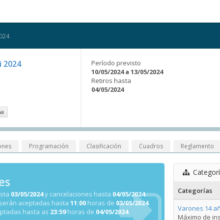
2024
i 2024
Período previsto
10/05/2024 a 13/05/2024
Retiros hasta
04/05/2024
na
ones
Programación
Clasificación
Cuadros
Reglamento
Categor
es
Categorías
asta
03/05/2024
y cancelaciones hasta
04/05/2024
.
 serán aceptadas hasta
11:00
horas de
03/05/2024
.
Varones 14 añ
eptadas hasta as
23:59
horas de
04/05/2024
.
Máximo de ins