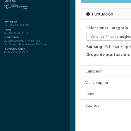
Sistema:
Puntuación
EMPRESA
INFO ESPORTES LTDA
Seleccionar Categoría
CNPJ
07.804.000/0001-93
DIRECCIÓN
Av. Mostardeiro, 777 Sala 1401
Rio Branco - Porto Alegre - RS - Brasil
Ranking:
FVT - Ranking 
ZONA HORARIA
06/08/2026 21:49:19
Grupo de puntuación:
Campeón
Vicecampeón
Semi
Cuartos