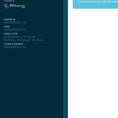
Sistema:
Cancelaciones serán ac
EMPRESA
INFO ESPORTES LTDA
CNPJ
07.804.000/0001-93
DIRECCIÓN
Av. Mostardeiro, 777 Sala 1401
Rio Branco - Porto Alegre - RS - Brasil
ZONA HORARIA
08/08/2026 07:11:48