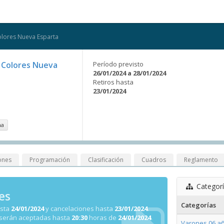
Colores Nueva Esparta
e Colores Nueva
Período previsto
26/01/2024 a 28/01/2024
Retiros hasta
23/01/2024
na
ones
Programación
Clasificación
Cuadros
Reglamento
Categor
es
Categorías
asta
24/01/2024
y cancelaciones hasta
23/01/2024
.
 serán aceptadas hasta
20:30
horas de
24/01/2024
.
Varones 06 añ