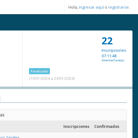
Hola,
ingresar aquí
o
registrarse
.
22
Inscripciones
07:11:48
America/Caracas
Finalizado
(10/01/2024 a 24/01/2024)
ías
Inscripciones
Confirmados
os Singles