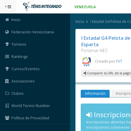
VENEZUELA
Inicio
Inicio
I Estadal G4 Pelota de 
Federación Venezolana
I Estadal G4 Pelota d
Esparta
Torneos
Porlamar-NES
Rankings
Creado por
FVT
Cursos/Eventos
Compartir la URL de la pági
Asociaciones
Clubes
Información
Inscripci
World Tennis Number
Inscripcion
Política de Privacidad
Inscripciones abiertas h
Inscripciones solamente