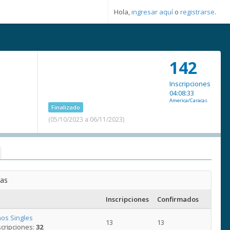
Hola,
ingresar aquí
o
registrarse
.
142
Inscripciones
04:08:33
America/Caracas
Finalizado
(05/10/2023 a 06/11/2023)
ías
Inscripciones
Confirmados
os Singles
13
13
cripciones:
32