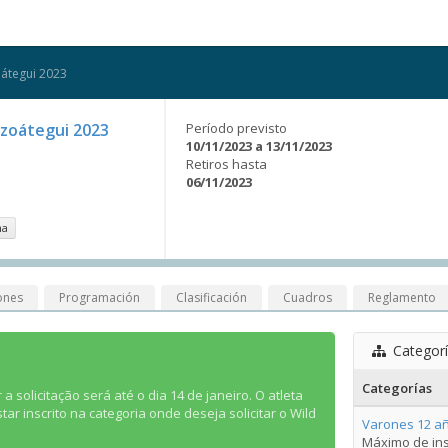
oátegui 2023
nzoátegui 2023
Período previsto
10/11/2023 a 13/11/2023
Retiros hasta
06/11/2023
na
ones
Programación
Clasificación
Cuadros
Reglamento
Categor
Categorías
 a solicitação será até o dia 14 de janeiro. O atleta
ar inscrito na categoria onde deseja solicitar o Wild
Varones 12 añ
Máximo de ins