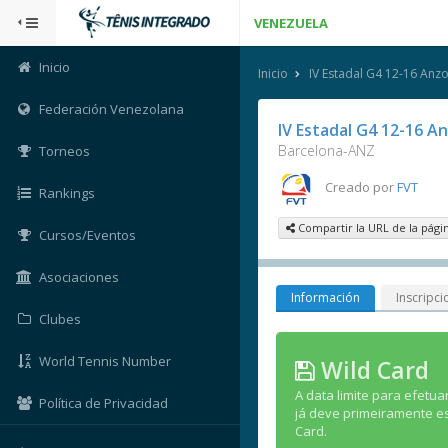
VENEZUELA
Inicio
Inicio
IV Estadal G4 12-16 Anz
Federación Venezolana
IV Estadal G4 12-16 A
Barcelona-ANZ
Torneos
Creado por
FVT
Rankings
Compartir la URL de la pági
Cursos/Eventos
Asociaciones
Información
Inscripci
Clubes
World Tennis Number
Wild Card
A data limite para efetuar
Política de Privacidad
já deve primeiramente est
Card.