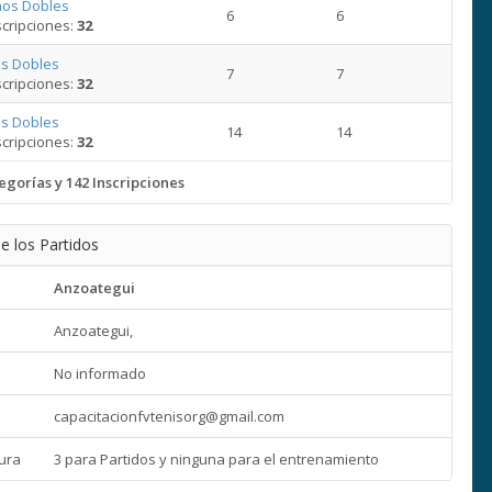
ños Dobles
6
6
cripciones:
32
s Dobles
7
7
cripciones:
32
s Dobles
14
14
cripciones:
32
egorías y 142 Inscripciones
e los Partidos
Anzoategui
Anzoategui,
No informado
capacitacionfvtenisorg@gmail.com
ura
3 para Partidos y ninguna para el entrenamiento