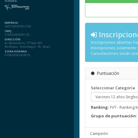
Sistema:
EMPRESA
INFO ESPORTES LTDA
CNPJ
Inscripcion
07.804.000/0001-93
DIRECCIÓN
Inscripciones abiertas h
Av. Mostardeiro, 777 Sala 1401
Rio Branco - Porto Alegre - RS - Brasil
Inscripciones solamente
ZONA HORARIA
Cancelaciones serán ac
07/08/2026 04:08:33
Puntuación
Seleccionar Categoría
Ranking:
FVT - Ranking 
Grupo de puntuación:
Campeón