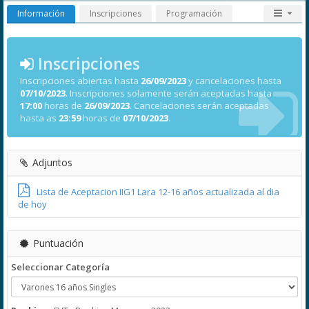
Información
Inscripciones
Programación
Inscripciones
Inscripciones abiertas hasta
26/09/2023
y cancelaciones hasta
07/10/2023
. Inscripciones solamente serán aceptadas hasta
17:00
horas de
26/09/2023
. Cancelaciones serán aceptadas
hasta as
23:59
horas de
07/10/2023
.
Adjuntos
Lista de Aceptacion IIG1 Lara 12-16 años actualizada al dia
de hoy
Puntuación
Seleccionar Categoría