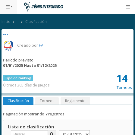
Inicio
---
Clasificación
---
Creado por
FVT
Período previsto
01/01/2025 Hasta 31/12/2025
14
Tipo de ranking
Últimos 365 días de juegos
Torneos
Clasificación
Torneos
Reglamento
Paginación mostrando
7
registros
Lista de clasificación