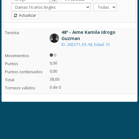
Actualizar
;
48º - Aime Kamila Idrogo
Guzman
ID. 265371, ES: NI, Edad: 15
0
0,00
0,00
38,00
0 de 0