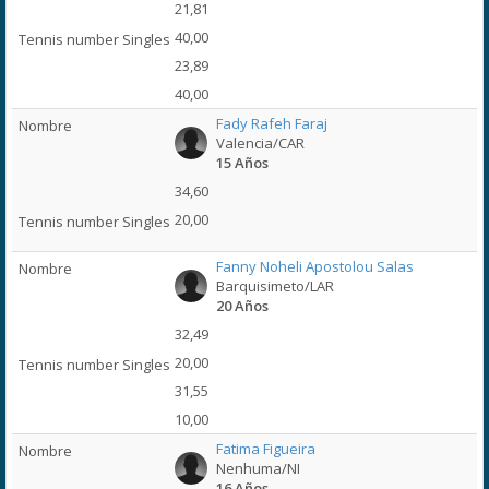
21,81
40,00
23,89
40,00
Fady Rafeh Faraj
Valencia/CAR
15 Años
34,60
20,00
Fanny Noheli Apostolou Salas
Barquisimeto/LAR
20 Años
32,49
20,00
31,55
10,00
Fatima Figueira
Nenhuma/NI
16 Años