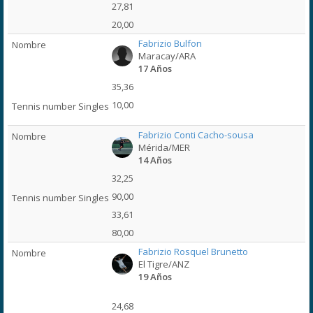
27,81
20,00
Fabrizio Bulfon
Maracay/ARA
17 Años
35,36
10,00
Fabrizio Conti Cacho-sousa
Mérida/MER
14 Años
32,25
90,00
33,61
80,00
Fabrizio Rosquel Brunetto
El Tigre/ANZ
19 Años
24,68