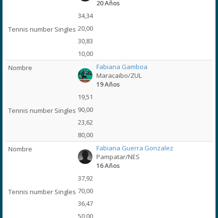
20 Años
34,34
20,00
30,83
10,00
Fabiana Gamboa
Maracaibo/ZUL
19 Años
19,51
90,00
23,62
80,00
Fabiana Guerra Gonzalez
Pampatar/NES
16 Años
37,92
70,00
36,47
50,00