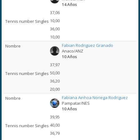
14 Años
37,06
10,00
36,00
10,00
Fabian Rodriguez Granado
Anaco/ANZ
10 Años
37,97
50,00
36,20
20,00
Fabiana Ainhoa Noriega Rodriguez
Pampatar/NES
10 Años
39,95
40,00
36,79