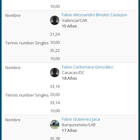
10,00
Fabio Alessandro Binotto Castejon
Valencia/CAR
15 Años
31,24
10,00
35,22
10,00
Fabio Carbonara González
Caracas/DC
18 Años
33,16
20,00
33,14
10,00
Fabio Gutierrez Jaca
Barquisimeto/LAR
17 Años
35,78