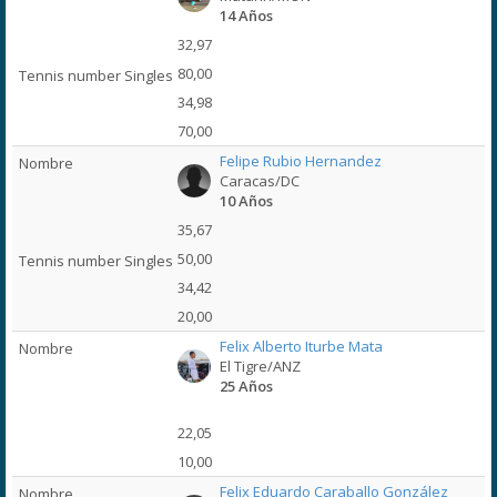
14 Años
32,97
80,00
34,98
70,00
Felipe Rubio Hernandez
Caracas/DC
10 Años
35,67
50,00
34,42
20,00
Felix Alberto Iturbe Mata
El Tigre/ANZ
25 Años
22,05
10,00
Felix Eduardo Caraballo González