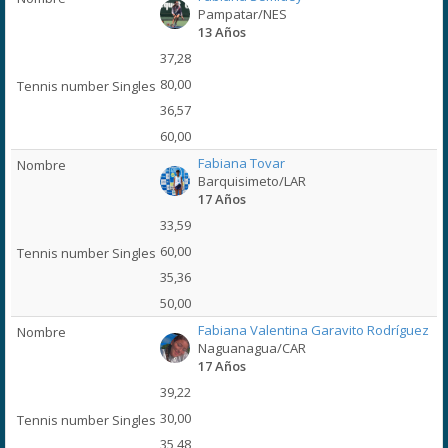
Pampatar/NES
13 Años
37,28
80,00
36,57
60,00
Fabiana Tovar
Barquisimeto/LAR
17 Años
33,59
60,00
35,36
50,00
Fabiana Valentina Garavito Rodríguez
Naguanagua/CAR
17 Años
39,22
30,00
35,48