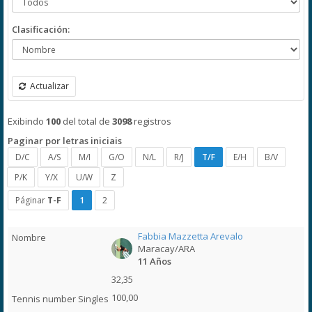
Clasificación:
Actualizar
Exibindo
100
del total de
3098
registros
Paginar por letras iniciais
D/C
A/S
M/I
G/O
N/L
R/J
T/F
E/H
B/V
P/K
Y/X
U/W
Z
Páginar
T-F
1
2
Fabbia Mazzetta Arevalo
Maracay/ARA
11 Años
32,35
100,00