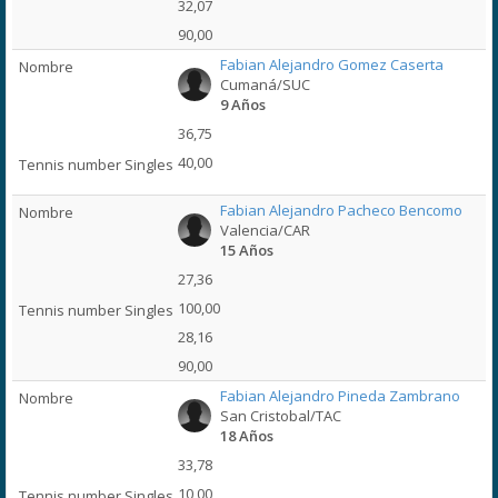
32,07
90,00
Fabian Alejandro Gomez Caserta
Cumaná/SUC
9 Años
36,75
40,00
Fabian Alejandro Pacheco Bencomo
Valencia/CAR
15 Años
27,36
100,00
28,16
90,00
Fabian Alejandro Pineda Zambrano
San Cristobal/TAC
18 Años
33,78
10,00