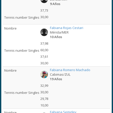
9 Años
37,73
30,00
Fabiana Rojas Cestari
Mérida/MER
10 Años
37,98
60,00
37,61
30,00
Fabiana Romero Machado
Cabimas/ZUL
19 Años
32,99
30,00
29,78
10,00
Fabiana Semidey