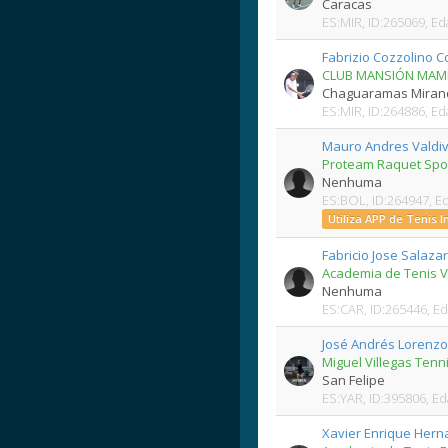
Caracas
ES:MIR, ID:265069, Ed
Fabrizio Cozzolino C
CLUB MANSIÓN MAM
Chaguaramas Miran
ES:MIR, ID:264886, Ed
Mauro Andres Valdiv
Proteam Raquet Spo
Nenhuma
ES:BOL, ID:264947, E
Utiliza APP de Tenis 
Fabricio Jose Salaza
Academia de Tenis V
Nenhuma
ES:CAR, ID:265446, E
José Andrés Lorenzo
Miguel Villegas Ten
San Felipe
ES:YAR, ID:395806, E
Xavier Enrique Hern