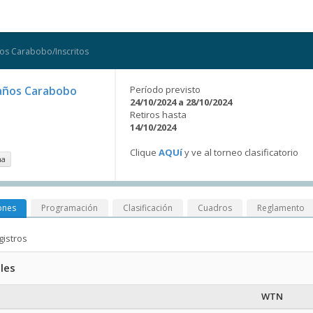
ños Carabobo/Inscritos
8 años Carabobo
Período previsto
24/10/2024 a 28/10/2024
Retiros hasta
14/10/2024
Clique
AQUí
y ve al torneo clasificatorio
na
ones
Programación
Clasificación
Cuadros
Reglamento
gistros
les
WTN