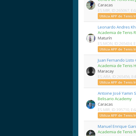
Caracas
ES:MIR, ID:265067, Ed
Utiliza APP de Tenis 
Leonardo Andres Kh
Academia de Tenis R
Maturín
ES:MON, ID:265434, 
Utiliza APP de Tenis 
Juan Fernando Listo 
Academia de Tenis
Maracay
ES:ARA, ID:265456, E
Utiliza APP de Tenis 
Antoine José Yamin 
Belisario Academy
Caracas
ES:MIR, ID:395710, Ed
Utiliza APP de Tenis 
Manuel Enrique Gar
Academia de Tenis 