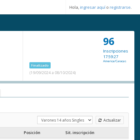
Hola,
ingresar aquí
o
registrarse
.
96
Inscripciones
17:59:27
America/Caracas
Finalizado
(19/09/2024 a 08/10/2024)
Actualizar
Posición
Sit. inscripción