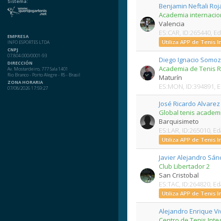
Sistema:
Benjamin Neftali Roj
Academia internacion
Valencia
ES:CAR, ID:265440, E
EMPRESA
Utiliza APP de Tenis 
INFO ESPORTES LTDA
CNPJ
07.804.000/0001-93
Diego Ignacio Somo
DIRECCIÓN
Academia de Tenis R
Av. Mostardeiro, 777 Sala 1401
Rio Branco - Porto Alegre - RS - Brasil
Maturín
ZONA HORARIA
ES:MON, ID:394891, 
07/08/2026 17:59:27
José Ricardo Alvarez
Global tenis academ
Barquisimeto
ES:LAR, ID:265010, E
Utiliza APP de Tenis 
Javier Alejandro Sá
Club Libertador 2
San Cristobal
ES:TAC, ID:264820, E
Utiliza APP de Tenis 
Alejandro Enrique V
Centro de Tenis Integ