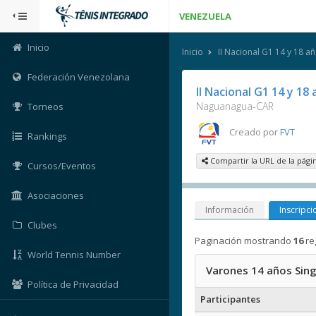
VENEZUELA
Inicio
Inicio
II Nacional G1 14 y 18 a
Federación Venezolana
II Nacional G1 14 y 1
Naguanagua-CAR
Torneos
Creado por
FVT
Rankings
Compartir la URL de la pági
Cursos/Eventos
Asociaciones
Información
Inscripci
Clubes
Paginación mostrando
16
re
World Tennis Number
Varones 14 años Sing
Política de Privacidad
Participantes