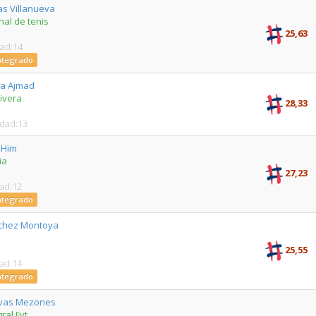
as Villanueva
al de tenis
25,63
dad:14
Integrado
za Ajmad
ivera
28,33
Edad:13
 Him
ia
27,23
dad:12
Integrado
nchez Montoya
25,55
dad:14
Integrado
ivas Mezones
ral Fvt