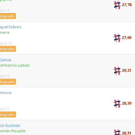
27,78
ad:14
Integrado
ayat Febres
ivera
27,60
Edad:14
Integrado
Garcia
 Hermanos Lamas
29,21
dad:13
Integrado
Simoza
28,30
ad:12
Integrado
cia Guzman
Román Recarte
28,31