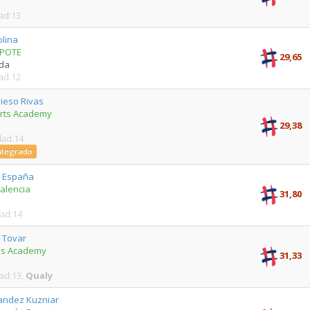
ad:13
olina
POTE
29,65
da
ad:12
ieso Rivas
rts Academy
29,38
dad:14
Integrado
r España
alencia
31,80
dad:14
 Tovar
nis Academy
31,33
dad:13,
Qualy
andez Kuzniar