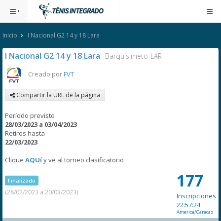
Inicio
I Nacional G2 14 y 18 Lara
I Nacional G2 14 y 18 Lara
Barquisimeto-LAR
Creado por
FVT
Compartir la URL de la página
Período previsto
28/03/2023 a 03/04/2023
Retiros hasta
22/03/2023
Clique
AQUí
y ve al torneo clasificatorio
177
Finalizado
(28/02/2023 a 20/03/2023)
Inscripciones
22:57:24
America/Caracas