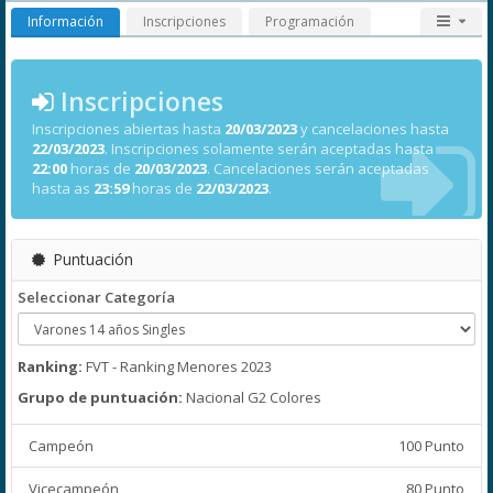
Información
Inscripciones
Programación
Inscripciones
Inscripciones abiertas hasta
20/03/2023
y cancelaciones hasta
22/03/2023
. Inscripciones solamente serán aceptadas hasta
22:00
horas de
20/03/2023
. Cancelaciones serán aceptadas
hasta as
23:59
horas de
22/03/2023
.
Puntuación
Seleccionar Categoría
Ranking:
FVT - Ranking Menores 2023
Grupo de puntuación:
Nacional G2 Colores
Campeón
100 Punto
Vicecampeón
80 Punto