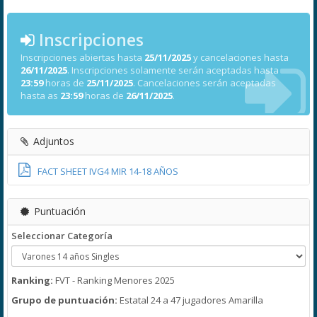
Inscripciones
Inscripciones abiertas hasta
25/11/2025
y cancelaciones hasta
26/11/2025
. Inscripciones solamente serán aceptadas hasta
23:59
horas de
25/11/2025
. Cancelaciones serán aceptadas
hasta as
23:59
horas de
26/11/2025
.
Adjuntos
FACT SHEET IVG4 MIR 14-18 AÑOS
Puntuación
Seleccionar Categoría
Ranking:
FVT - Ranking Menores 2025
Grupo de puntuación:
Estatal 24 a 47 jugadores Amarilla