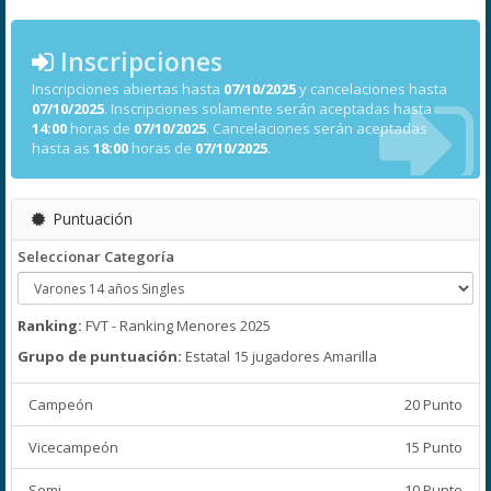
Inscripciones
Inscripciones abiertas hasta
07/10/2025
y cancelaciones hasta
07/10/2025
. Inscripciones solamente serán aceptadas hasta
14:00
horas de
07/10/2025
. Cancelaciones serán aceptadas
hasta as
18:00
horas de
07/10/2025
.
Puntuación
Seleccionar Categoría
Ranking:
FVT - Ranking Menores 2025
Grupo de puntuación:
Estatal 15 jugadores Amarilla
Campeón
20 Punto
Vicecampeón
15 Punto
Semi
10 Punto