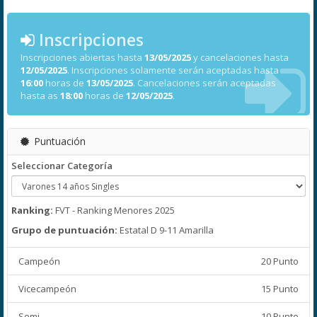
Inscripciones
Inscripciones abiertas hasta
13/05/2025
y cancelaciones hasta
12/05/2025
. Inscripciones solamente serán aceptadas hasta
16:00
horas de
13/05/2025
. Cancelaciones serán aceptadas
hasta as
18:00
horas de
12/05/2025
.
Puntuación
Seleccionar Categoría
Ranking:
FVT - Ranking Menores 2025
Grupo de puntuación:
Estatal D 9-11 Amarilla
Campeón
20 Punto
Vicecampeón
15 Punto
Semi
10 Punto