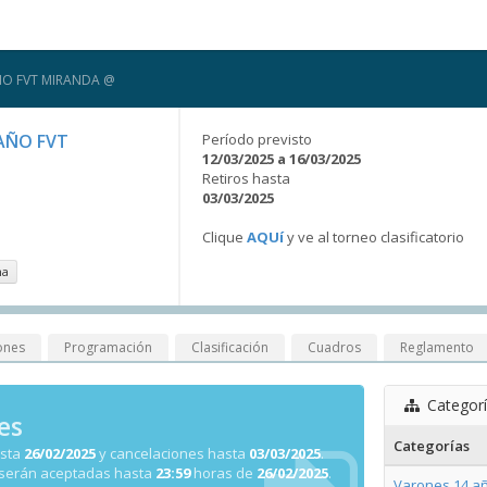
AÑO FVT MIRANDA @
 AÑO FVT
Período previsto
12/03/2025 a 16/03/2025
Retiros hasta
03/03/2025
Clique
AQUí
y ve al torneo clasificatorio
na
ones
Programación
Clasificación
Cuadros
Reglamento
Categor
es
Categorías
asta
26/02/2025
y cancelaciones hasta
03/03/2025
.
 serán aceptadas hasta
23:59
horas de
26/02/2025
.
Varones 14 añ