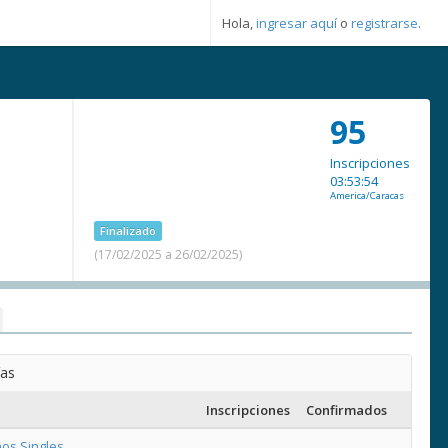
Hola,
ingresar aquí
o
registrarse
.
95
Inscripciones
03:53:54
America/Caracas
Finalizado
(17/02/2025 a 26/02/2025)
ías
Inscripciones
Confirmados
os Singles