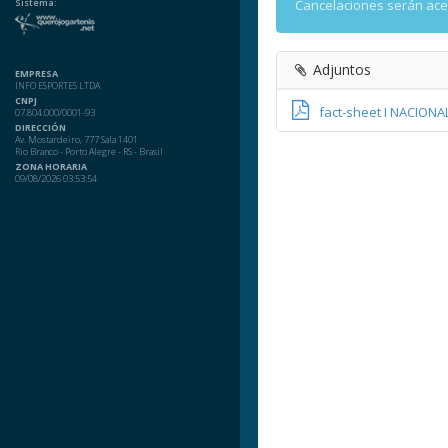
Sistema:
Cancelaciones serán ac
Adjuntos
EMPRESA
INFO ESPORTES LTDA
CNPJ
fact-sheet I NACION
07.804.000/0001-93
DIRECCIÓN
Av. Mostardeiro, 777 Sala 1401
Rio Branco - Porto Alegre - RS - Brasil
ZONA HORARIA
09/08/2026 03:53:54