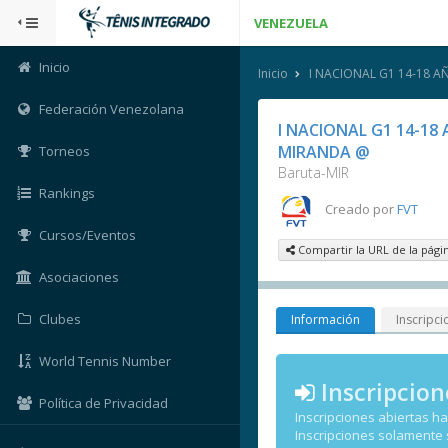
VENEZUELA
Inicio
Inicio
I NACIONAL G1 14-18 
Federación Venezolana
I NACIONAL G1 14-18
MIRANDA @
Torneos
Baruta-MIR
Rankings
Creado por
FVT
Cursos/Eventos
Compartir la URL de la pági
Asociaciones
Clubes
Información
Inscripci
World Tennis Number
Inscripcion
Política de Privacidad
Inscripciones abiertas h
Inscripciones solamente