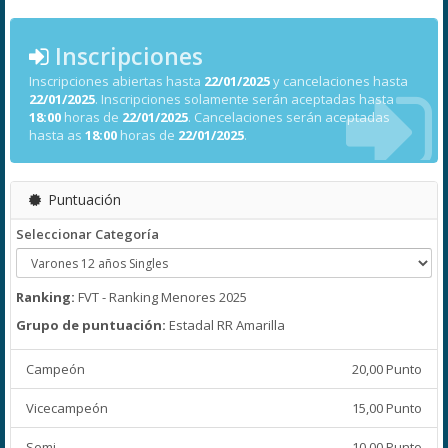
Inscripciones
Inscripciones abiertas hasta
22/01/2025
y cancelaciones hasta
22/01/2025
. Inscripciones solamente serán aceptadas hasta
18:00
horas de
22/01/2025
. Cancelaciones serán aceptadas
hasta as
18:00
horas de
22/01/2025
.
Puntuación
Seleccionar Categoría
Ranking:
FVT - Ranking Menores 2025
Grupo de puntuación:
Estadal RR Amarilla
Campeón
20,00 Punto
Vicecampeón
15,00 Punto
Semi
10,00 Punto