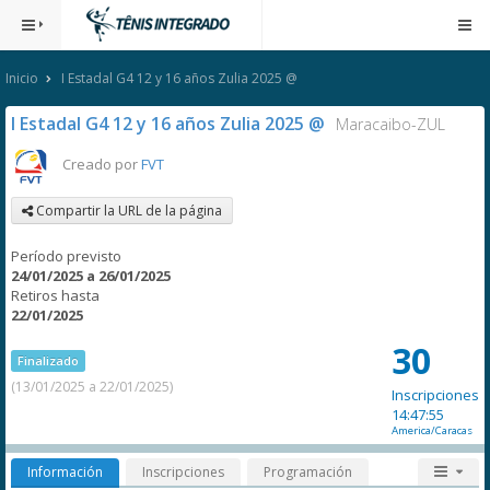
Inicio
I Estadal G4 12 y 16 años Zulia 2025 @
I Estadal G4 12 y 16 años Zulia 2025 @
Maracaibo-ZUL
Creado por
FVT
Compartir la URL de la página
Período previsto
24/01/2025 a 26/01/2025
Retiros hasta
22/01/2025
30
Finalizado
(13/01/2025 a 22/01/2025)
Inscripciones
14:47:55
America/Caracas
Información
Inscripciones
Programación