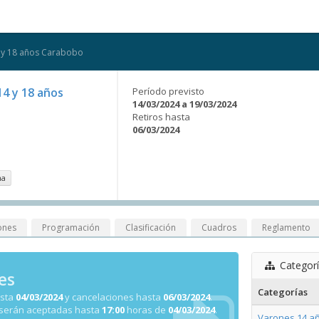
4 y 18 años Carabobo
14 y 18 años
Período previsto
14/03/2024 a 19/03/2024
Retiros hasta
06/03/2024
na
ones
Programación
Clasificación
Cuadros
Reglamento
Categor
es
Categorías
asta
04/03/2024
y cancelaciones hasta
06/03/2024
.
 serán aceptadas hasta
17:00
horas de
04/03/2024
.
Varones 14 añ