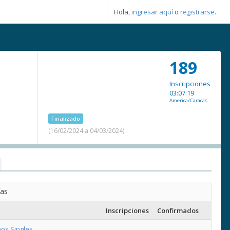
Hola,
ingresar aquí
o
registrarse
.
189
Inscripciones
03:07:19
America/Caracas
Finalizado
(16/02/2024 a 04/03/2024)
ías
Inscripciones
Confirmados
os Singles