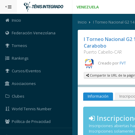
VENEZUELA
Inicio
Inicio
I Torneo Nacional G2 1
Federación Venezolana
I Torneo Nacional G2 
Carabobo
Torneos
Puerto Cabello-CAR
Rankings
Creado por
FVT
Cursos/Eventos
Compartir la URL de la pági
Asociaciones
Clubes
Información
Inscripci
World Tennis Number
Inscripcion
Política de Privacidad
Inscripciones abiertas h
Inscripciones solamente