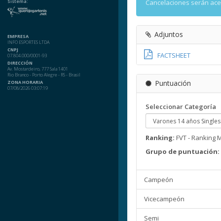
Sistema:
Cancelaciones serán ac
Adjuntos
EMPRESA
INFO ESPORTES LTDA
CNPJ
FACTSHEET
07.804.000/0001-93
DIRECCIÓN
Av. Mostardeiro, 777 Sala 1401
Rio Branco - Porto Alegre - RS - Brasil
Puntuación
ZONA HORARIA
07/08/2026 03:07:19
Seleccionar Categoría
Ranking:
FVT - Ranking 
Grupo de puntuación:
Campeón
Vicecampeón
Semi