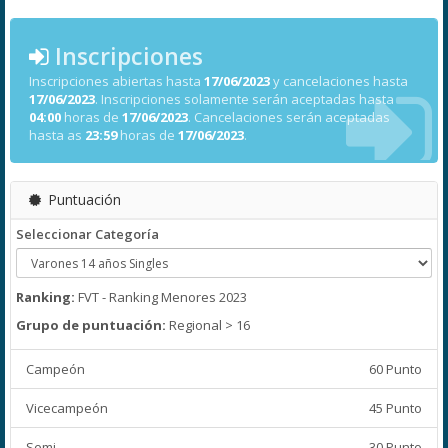
Inscripciones
Inscripciones abiertas hasta
17/06/2023
y cancelaciones hasta
17/06/2023
. Inscripciones solamente serán aceptadas hasta
04:00
horas de
17/06/2023
. Cancelaciones serán aceptadas
hasta as
23:59
horas de
17/06/2023
.
Puntuación
Seleccionar Categoría
Ranking:
FVT - Ranking Menores 2023
Grupo de puntuación:
Regional > 16
Campeón
60 Punto
Vicecampeón
45 Punto
Semi
30 Punto