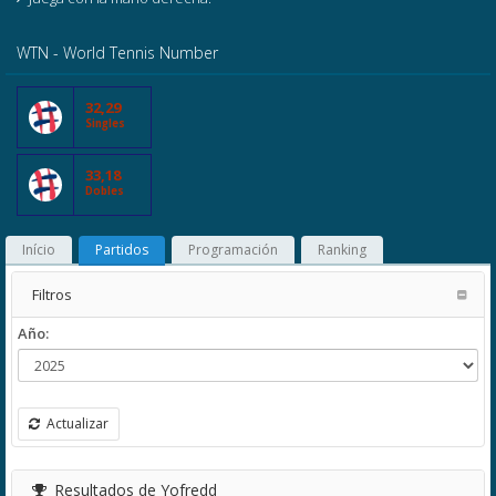
WTN - World Tennis Number
32,29
Singles
33,18
Dobles
Início
Partidos
Programación
Ranking
Filtros
Año:
Actualizar
Resultados de Yofredd