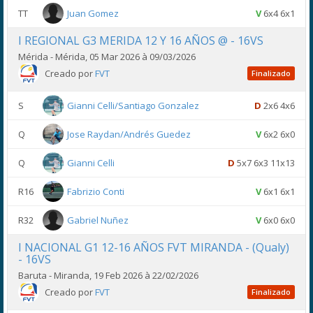
TT
Juan Gomez
V
6x4 6x1
I REGIONAL G3 MERIDA 12 Y 16 AÑOS @ - 16VS
Mérida - Mérida, 05 Mar 2026 à 09/03/2026
Creado por
FVT
Finalizado
S
Gianni Celli/Santiago Gonzalez
D
2x6 4x6
Q
Jose Raydan/Andrés Guedez
V
6x2 6x0
Q
Gianni Celli
D
5x7 6x3 11x13
R16
Fabrizio Conti
V
6x1 6x1
R32
Gabriel Nuñez
V
6x0 6x0
I NACIONAL G1 12-16 AÑOS FVT MIRANDA - (Qualy)
- 16VS
Baruta - Miranda, 19 Feb 2026 à 22/02/2026
Creado por
FVT
Finalizado