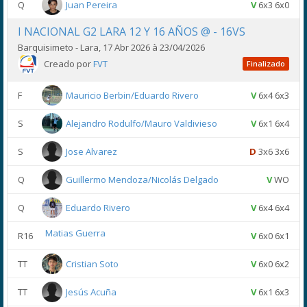
Q
Juan Pereira
V
6x3 6x0
I NACIONAL G2 LARA 12 Y 16 AÑOS @ - 16VS
Barquisimeto - Lara, 17 Abr 2026 à 23/04/2026
Creado por
FVT
Finalizado
F
Mauricio Berbin/Eduardo Rivero
V
6x4 6x3
S
Alejandro Rodulfo/Mauro Valdivieso
V
6x1 6x4
S
Jose Alvarez
D
3x6 3x6
Q
Guillermo Mendoza/Nicolás Delgado
V
WO
Q
Eduardo Rivero
V
6x4 6x4
Matias Guerra
R16
V
6x0 6x1
TT
Cristian Soto
V
6x0 6x2
TT
Jesús Acuña
V
6x1 6x3