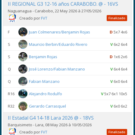
II REGIONAL G3 12-16 años CARABOBO. @ - 16VS
Naguanagua - Carabobo, 22 May 2026 à 27/05/2026
Creado por
FVT
Finalizado
F
Juan Colmenares/Benjamin Rojas
D
5x7 4x6
S
Mauricio Berbin/Eduardo Rivero
V
6x2 6x4
S
Benjamin Rojas
D
1x6 2x6
Q
José Lorenzo/Fabian Manzano
V
6x4 6x4
Q
Fabian Manzano
V
6x0 6x4
R16
Alejandro Rodulfo
V
5x7 6x1 10x5
R32
Gerardo Carrasquel
V
6x0 6x2
II Estadal G4 14-18 Lara 2026 @ - 18VS
Barquisimeto - Lara, 08 May 2026 à 10/05/2026
Creado por
FVT
Finalizado