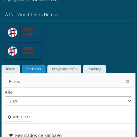
WTN - World Tennis Number
27,99
Singles
30,95
Dobles
Início
Partidos
Programación
Ranking
Filtros
Año:
Actualizar
Resultados de Santiago