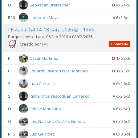
Q
Sebastian Breisacher
D
4x6 4x6
R16
Leonardo Mayz
V
6x1 6x1
I Estadal G4 14-18 Lara 2026 @ - 18VS
Barquisimeto - Lara, 06 Feb 2026 à 08/02/2026
Creado por
FVT
Finalizado
F
Oscar Martinez
D
1x6 2x6
F
Eduardo Rivero/Oscar Martinez
D
1x6 3x6
S
Juan Carrasco
V
6x1 6x0
S
Richard Carrasco/Juan Carrasco
V
6x2 6x3
Q
Fabian Manzano
V
6x1 6x3
Q
Luis Galindez/Andrés Guedez
V
6x0 6x2
R16
Luis Galindez
V
6x0 6x4