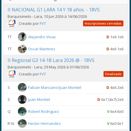
II NACIONAL G1 LARA 14 Y 18 años. - 18VS
Barquisimeto - Lara, 10 Jun 2026 à 14/06/2026
Creado por
FVT
Inscripciones cerradas
TT
Alejandro Vivas
D
1x6 1x6
TT
Oscar Martinez
D
4x6 1x6
II Regional G3 14-18 Lara 2026 @ - 18VS
Barquisimeto - Lara, 29 May 2026 à 01/06/2026
Creado por
FVT
Finalizado
S
Fabian Manzano/Juan Montiel
D
4x6 2x6
S
Juan Montiel
D
6x7 (4x7) 2x6
Q
Robert Rodriguez
V
6x4 6x0
R16
Hector Hernandez
V
6x0 6x1