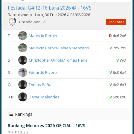
I Estadal G4 12-16 Lara 2026 @ - 16VS
Barquisimeto - Lara, 30 Ene 2026 à 01/02/2026
Creado por
FVT
Finalizado
F
Mauricio Berbin
D
4x6 2x6
F
Mauricio Berbin/Fabian Manzano
V
7x5 7x5
S
Christopher Urriola/Tomas Peña
V
WO
S
Eduardo Rivero
V
6x0 6x4
Q
Tomas Peña
V
6x2 6x3
R16
Daniel Melendez
V
6x0 6x0
Rankings
Ranking Menores 2026 OFICIAL - 16VS
01/01/2026