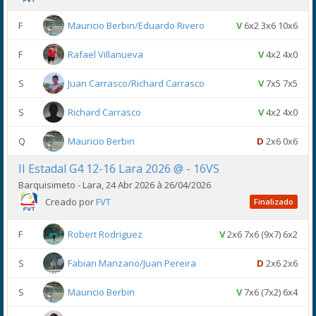
F
Mauricio Berbin/Eduardo Rivero
V
6x2 3x6 10x6
F
Rafael Villanueva
V
4x2 4x0
S
Juan Carrasco/Richard Carrasco
V
7x5 7x5
S
Richard Carrasco
V
4x2 4x0
Q
Mauricio Berbin
D
2x6 0x6
II Estadal G4 12-16 Lara 2026 @ - 16VS
Barquisimeto - Lara, 24 Abr 2026 à 26/04/2026
Creado por
FVT
Finalizado
F
Robert Rodriguez
V
2x6 7x6 (9x7) 6x2
S
Fabian Manzano/Juan Pereira
D
2x6 2x6
S
Mauricio Berbin
V
7x6 (7x2) 6x4