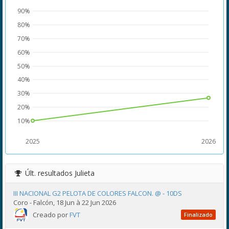
90%
80%
70%
60%
50%
40%
30%
20%
10%
2025
2026
Últ. resultados
Julieta
III NACIONAL G2 PELOTA DE COLORES FALCON. @ - 10DS
Coro - Falcón, 18 Jun à 22 Jun 2026
Creado por
FVT
Finalizado