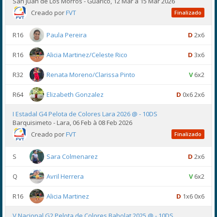
San Juan de Los Morros - Guárico, 12 Mar à 15 Mar 2026
Creado por
FVT
Finalizado
R16
Paula Pereira
D
2x6
R16
Alicia Martinez/Celeste Rico
D
3x6
R32
Renata Moreno/Clarissa Pinto
V
6x2
R64
Elizabeth Gonzalez
D
0x6 2x6
I Estadal G4 Pelota de Colores Lara 2026 @ - 10DS
Barquisimeto - Lara, 06 Feb à 08 Feb 2026
Creado por
FVT
Finalizado
S
Sara Colmenarez
D
2x6
Q
Avril Herrera
V
6x2
R16
Alicia Martinez
D
1x6 0x6
V Nacional G2 Pelota de Colores Babolat 2025 @ - 10DS