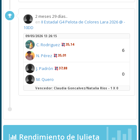
2 meses 29 días..
en
II Estadal G4 Pelota de Colores Lara 2026 @ -
10DD
09/05/2026 13:26:15
C. Rodriguez
35,14
6
N. Pérez
35,01
J. Padrón
37,88
0
M. Quero
Vencedor: Claudia Goncalvez/Natalia Ríos - 1 X 0
Rendimiento de Julieta