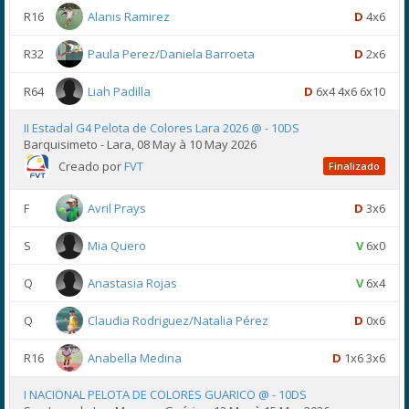
R16
Alanis Ramirez
D
4x6
R32
Paula Perez/Daniela Barroeta
D
2x6
R64
Liah Padilla
D
6x4 4x6 6x10
II Estadal G4 Pelota de Colores Lara 2026 @ - 10DS
Barquisimeto - Lara, 08 May à 10 May 2026
Creado por
FVT
Finalizado
F
Avril Prays
D
3x6
S
Mia Quero
V
6x0
Q
Anastasia Rojas
V
6x4
Q
Claudia Rodriguez/Natalia Pérez
D
0x6
R16
Anabella Medina
D
1x6 3x6
I NACIONAL PELOTA DE COLORES GUARICO @ - 10DS