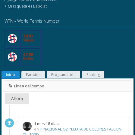
Mi raqueta es Babolat
WTN - World Tennis Number
39,87
Singles
37,88
Dobles
Início
Partidos
Programación
Ranking
Línea del tiempo
Ahora
1 mes 18 días..
en
III NACIONAL G2 PELOTA DE COLORES FALCON.
@ - 10DD