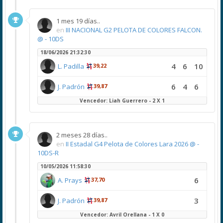
1 mes 19 días..
en
III NACIONAL G2 PELOTA DE COLORES FALCON.
@ - 10DS
18/06/2026 21:32:30
4
6
10
L. Padilla
39,22
6
4
6
J. Padrón
39,87
Vencedor: Liah Guerrero - 2 X 1
2 meses 28 días..
en
II Estadal G4 Pelota de Colores Lara 2026 @ -
10DS-R
10/05/2026 11:58:30
6
A. Prays
37,70
3
J. Padrón
39,87
Vencedor: Avril Orellana - 1 X 0