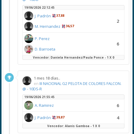
19/06/2026 22:12:45
J. Padrón
37,88
2
M. Hernandez
36,57
P. Perez
6
D. Barroeta
Vencedor: Daniela Hernandez/Paula Ponce - 1 X 0
1 mes 18 días..
en
III NACIONAL G2 PELOTA DE COLORES FALCON.
@ - 10DS-R
19/06/2026 21:55:45
6
A. Ramirez
4
J. Padrón
39,87
Vencedor: Alanis Gamboa - 1 X 0