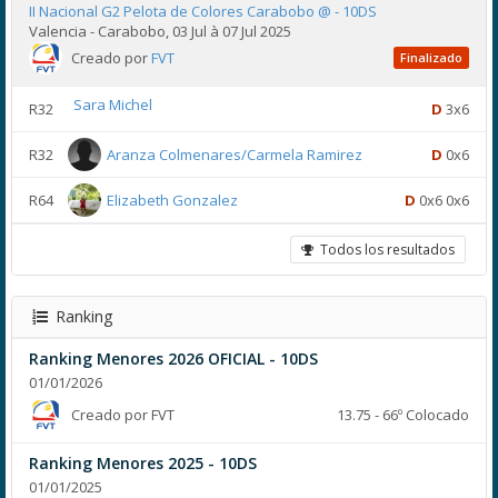
II Nacional G2 Pelota de Colores Carabobo @ - 10DS
Valencia - Carabobo, 03 Jul à 07 Jul 2025
Creado por
FVT
Finalizado
Sara Michel
R32
D
3x6
R32
Aranza Colmenares/Carmela Ramirez
D
0x6
R64
Elizabeth Gonzalez
D
0x6 0x6
Todos los resultados
Ranking
Ranking Menores 2026 OFICIAL - 10DS
01/01/2026
Creado por FVT
13.75 - 66º Colocado
Ranking Menores 2025 - 10DS
01/01/2025