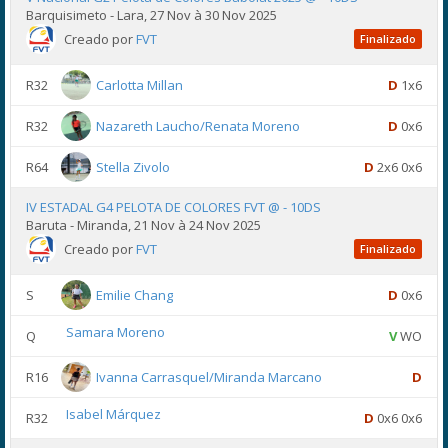
Barquisimeto - Lara, 27 Nov à 30 Nov 2025
Creado por
FVT
Finalizado
R32
Carlotta Millan
D
1x6
R32
Nazareth Laucho/Renata Moreno
D
0x6
R64
Stella Zivolo
D
2x6 0x6
IV ESTADAL G4 PELOTA DE COLORES FVT @ - 10DS
Baruta - Miranda, 21 Nov à 24 Nov 2025
Creado por
FVT
Finalizado
S
Emilie Chang
D
0x6
Samara Moreno
Q
V
WO
R16
Ivanna Carrasquel/Miranda Marcano
D
Isabel Márquez
R32
D
0x6 0x6