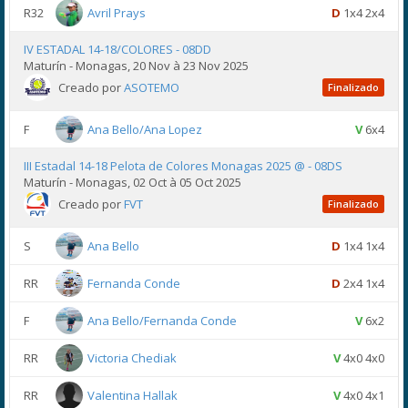
R32
Avril Prays
D
1x4 2x4
IV ESTADAL 14-18/COLORES - 08DD
Maturín - Monagas, 20 Nov à 23 Nov 2025
Creado por
ASOTEMO
Finalizado
F
Ana Bello/Ana Lopez
V
6x4
III Estadal 14-18 Pelota de Colores Monagas 2025 @ - 08DS
Maturín - Monagas, 02 Oct à 05 Oct 2025
Creado por
FVT
Finalizado
S
Ana Bello
D
1x4 1x4
RR
Fernanda Conde
D
2x4 1x4
F
Ana Bello/Fernanda Conde
V
6x2
RR
Victoria Chediak
V
4x0 4x0
RR
Valentina Hallak
V
4x0 4x1