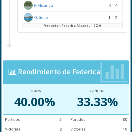
4
4
F. Alicandu
1
2
G. tineo
Vencedor: Federica Alicandu - 2 X 0
Rendimiento de Federica
EN 2026
GENERAL
40.00%
33.33%
Partidos
5
Partidos
30
Victorias
2
Victorias
10