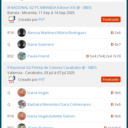
III NACIONAL G2 PC MIRANDA Edicion XXI @ - 08DS
Baruta - Miranda, 11 Sep à 14 Sep 2025
Creado por
FVT
Finalizado
R16
Alessia Martinez/Maria Rodriguez
D
2x6
Q
Dana Guerrero
D
6x7
R32
Paula Friend
D
5x4 (7x4) 2x4 7x10
II Nacional G2 Pelota de Colores Carabobo @ - 08DS
Valencia - Carabobo, 03 Jul à 07 Jul 2025
Creado por
FVT
Finalizado
Q
Ivana Vegas
D
0x6
Q
Barbara Merentes/Sara Colmenarez
D
3x6
R16
Ivana Vegas/Juliette Gelves
D
0x6
R32
Alanis Ramirez
D
1x4 0x4