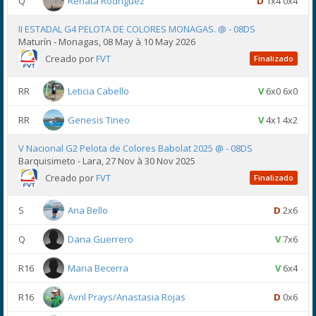
Q
Renata Rodriguez
D
1x4 0x4
II ESTADAL G4 PELOTA DE COLORES MONAGAS. @ - 08DS
Maturín - Monagas, 08 May à 10 May 2026
Creado por
FVT
Finalizado
RR
Leticia Cabello
V
6x0 6x0
RR
Genesis Tineo
V
4x1 4x2
V Nacional G2 Pelota de Colores Babolat 2025 @ - 08DS
Barquisimeto - Lara, 27 Nov à 30 Nov 2025
Creado por
FVT
Finalizado
S
Ana Bello
D
2x6
Q
Dana Guerrero
V
7x6
R16
Maria Becerra
V
6x4
R16
Avril Prays/Anastasia Rojas
D
0x6