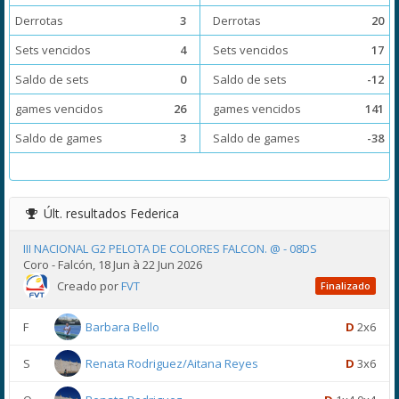
Derrotas
3
Derrotas
20
Sets vencidos
4
Sets vencidos
17
Saldo de sets
0
Saldo de sets
-12
games vencidos
26
games vencidos
141
Saldo de games
3
Saldo de games
-38
Últ. resultados
Federica
III NACIONAL G2 PELOTA DE COLORES FALCON. @ - 08DS
Coro - Falcón, 18 Jun à 22 Jun 2026
Creado por
FVT
Finalizado
F
Barbara Bello
D
2x6
S
Renata Rodriguez/Aitana Reyes
D
3x6