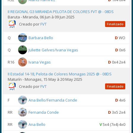
II REGIONAL G3 MIRANDA PELOTA DE COLORES FVT @ - 08DS
Baruta - Miranda, 06 Jun à 09 Jun 2025
Creado por
FVT
Finalizado
Q
Barbara Bello
D
WO
Q
Juliette Gelves/Ivana Vegas
D
0x6
R16
Ivana Vegas
D
0x4 2x4
II Estadal 14-18, Pelota de Colores Monagas 2025 @ - 08DS
Maturín - Monagas, 15 May à 20 May 2025
Creado por
FVT
Finalizado
F
Ana Bello/Fernanda Conde
D
4x6
RR
Fernanda Conde
D
3x5 2x4
RR
Ana Bello
V
5x4 (7x4) 4x0