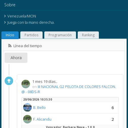
Sobre
Venezuela/MON
Juega con la mano derecha.
Início
Partidos
Programación
Ranking
Línea del tiempo
Ahora
1 mes 19 días..
en
III NACIONAL G2 PELOTA DE COLORES FALCON.
@ - 08DS-R
20/06/2026 10:35:30
6
B. Bello
2
F. Alicandu
Vencedor: Barbara Nava - 1 X 0