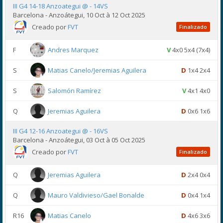
III G4 14-18 Anzoategui @ - 14VS
Barcelona - Anzoátegui, 10 Oct à 12 Oct 2025
Creado por
FVT
Finalizado
F
Andres Marquez
V
4x0 5x4 (7x4)
S
Matias Canelo/Jeremias Aguilera
D
1x4 2x4
S
Salomón Ramírez
V
4x1 4x0
Q
Jeremias Aguilera
D
0x6 1x6
III G4 12-16 Anzoategui @ - 16VS
Barcelona - Anzoátegui, 03 Oct à 05 Oct 2025
Creado por
FVT
Finalizado
Q
Jeremias Aguilera
D
2x4 0x4
Q
Mauro Valdivieso/Gael Bonalde
D
0x4 1x4
R16
Matias Canelo
D
4x6 3x6