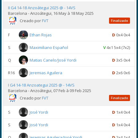
II G4 14-18 Anzoátegui 2025 @ - 14VS
Barcelona - Anzoátegui, 16 May à 18 May 2025
Creado por
FVT
Finalizado
F
Ethan Rojas
D
0x4 0x4
S
Maximiliano Español
V
4x1 5x4 (7x2)
Q
Matias Canelo/José Yordi
D
3x5 0x4
R16
Jeremias Aguilera
D
2x6 0x6
I G4 14-18 Anzoategui 2025 @ - 14VS
Barcelona - Anzoátegui, 07 Feb à 09 Feb 2025
Creado por
FVT
Finalizado
S
José Yordi
D
1x4 0x4
S
José Yordi
D
1x4 0x4
Q
Jeremias Aguilera/José Yordi
D
2x4 1x4