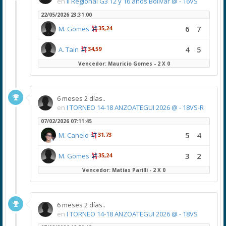
en
II Regional G3 12 y 16 años Bolivar @ - 16VS
22/05/2026 23:31:00
6
7
M. Gomes
35,24
4
5
A. Tain
34,59
Vencedor: Mauricio Gomes - 2 X 0
6 meses 2 días..
en
I TORNEO 14-18 ANZOATEGUI 2026 @ - 18VS-R
07/02/2026 07:11:45
5
4
M. Canelo
31,73
3
2
M. Gomes
35,24
Vencedor: Matías Parilli - 2 X 0
6 meses 2 días..
en
I TORNEO 14-18 ANZOATEGUI 2026 @ - 18VS