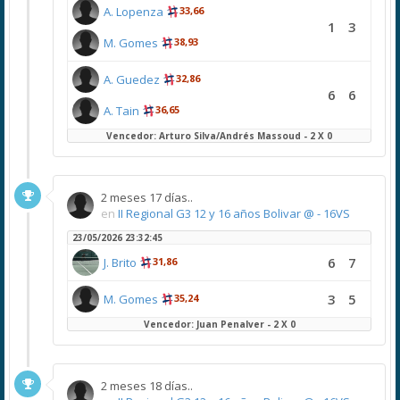
A. Lopenza
33,66
1
3
M. Gomes
38,93
A. Guedez
32,86
6
6
A. Tain
36,65
Vencedor: Arturo Silva/Andrés Massoud - 2 X 0
2 meses 17 días..
en
II Regional G3 12 y 16 años Bolivar @ - 16VS
23/05/2026 23:32:45
6
7
J. Brito
31,86
3
5
M. Gomes
35,24
Vencedor: Juan Penalver - 2 X 0
2 meses 18 días..