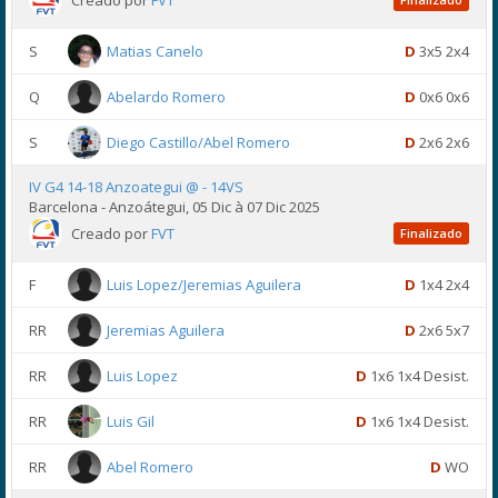
Creado por
FVT
S
Matias Canelo
D
3x5 2x4
Q
Abelardo Romero
D
0x6 0x6
S
Diego Castillo/Abel Romero
D
2x6 2x6
IV G4 14-18 Anzoategui @ - 14VS
Barcelona - Anzoátegui, 05 Dic à 07 Dic 2025
Creado por
FVT
Finalizado
F
Luis Lopez/Jeremias Aguilera
D
1x4 2x4
RR
Jeremias Aguilera
D
2x6 5x7
RR
Luis Lopez
D
1x6 1x4 Desist.
RR
Luis Gil
D
1x6 1x4 Desist.
RR
Abel Romero
D
WO