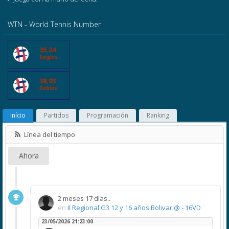
WTN - World Tennis Number
35,24
Singles
38,93
Dobles
Início
Partidos
Programación
Ranking
Línea del tiempo
Ahora
2 meses 17 días..
en
II Regional G3 12 y 16 años Bolivar @ - 16VD
23/05/2026 21:23:00