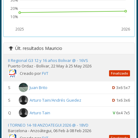
30%
20%
10%
2025
2026
Últ. resultados
Mauricio
II Regional G3 12 y 16 años Bolivar @ - 16VS
Puerto Ordaz - Bolívar, 22 May à 25 May 2026
Creado por
FVT
Finalizado
S
Juan Brito
D
3x6 5x7
S
Arturo Tain/Andrés Guedez
D
1x6 3x6
Q
Arturo Tain
V
6x4 7x5
I TORNEO 14-18 ANZOATEGUI 2026 @ - 18VD
Barcelona - Anzoátegui, 06 Feb à 08 Feb 2026
Finalizado