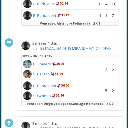
1
4
10
A. Rodriguez
32,94
4
1
7
B. Pantaleoni
33,12
Vencedor: Alejandro Peñaranda - 2 X 1
3 meses 1 día..
en
II ESTADAL G4 14-18 MIRANDA FVT @ - 14VD
09/05/2026 13:47:15
D. Romero
30,95
7
6
S. Peralto
35,14
B. Pantaleoni
36,00
5
2
S. Galindo
33,16
Vencedor: Diego Velásquez/Santiago Hernandez - 2 X 0
3 meses 1 día..