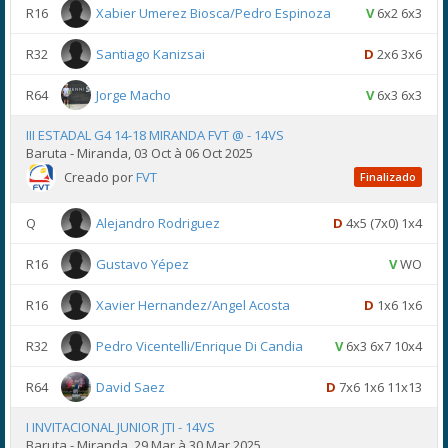
R16
Xabier Umerez Biosca/Pedro Espinoza
V
6x2 6x3
R32
Santiago Kanizsai
D
2x6 3x6
R64
Jorge Macho
V
6x3 6x3
III ESTADAL G4 14-18 MIRANDA FVT @ - 14VS
Baruta - Miranda, 03 Oct à 06 Oct 2025
Creado por
FVT
Finalizado
Q
Alejandro Rodriguez
D
4x5 (7x0) 1x4
R16
Gustavo Yépez
V
WO
R16
Xavier Hernandez/Angel Acosta
D
1x6 1x6
R32
Pedro Vicentelli/Enrique Di Candia
V
6x3 6x7 10x4
R64
David Saez
D
7x6 1x6 11x13
I INVITACIONAL JUNIOR JTI - 14VS
Baruta - Miranda, 29 Mar à 30 Mar 2025