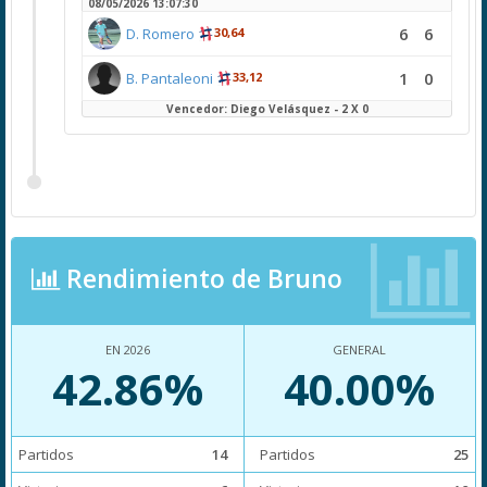
08/05/2026 13:07:30
6
6
D. Romero
30,64
1
0
B. Pantaleoni
33,12
Vencedor: Diego Velásquez - 2 X 0
Rendimiento de Bruno
EN 2026
GENERAL
42.86%
40.00%
Partidos
14
Partidos
25