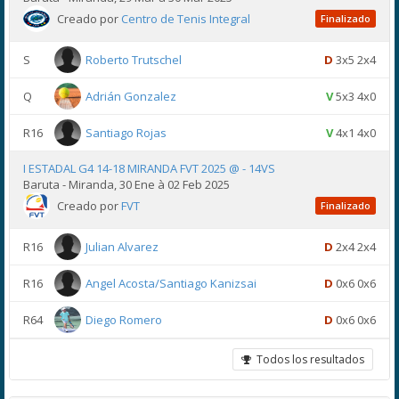
Creado por
Centro de Tenis Integral
Finalizado
S
Roberto Trutschel
D
3x5 2x4
Q
Adrián Gonzalez
V
5x3 4x0
R16
Santiago Rojas
V
4x1 4x0
I ESTADAL G4 14-18 MIRANDA FVT 2025 @ - 14VS
Baruta - Miranda, 30 Ene à 02 Feb 2025
Creado por
FVT
Finalizado
R16
Julian Alvarez
D
2x4 2x4
R16
Angel Acosta/Santiago Kanizsai
D
0x6 0x6
R64
Diego Romero
D
0x6 0x6
Todos los resultados