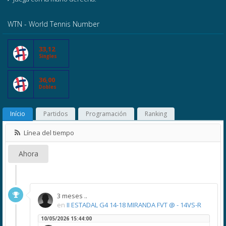
WTN - World Tennis Number
33,12
Singles
36,00
Dobles
Início
Partidos
Programación
Ranking
Línea del tiempo
Ahora
3 meses ..
en
II ESTADAL G4 14-18 MIRANDA FVT @ - 14VS-R
10/05/2026 15:44:00