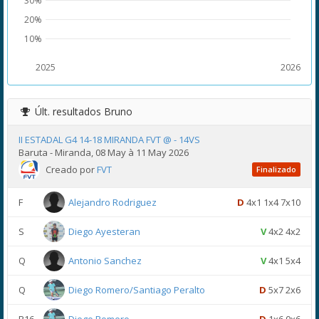
30%
20%
10%
2025
2026
Últ. resultados
Bruno
II ESTADAL G4 14-18 MIRANDA FVT @ - 14VS
Baruta - Miranda, 08 May à 11 May 2026
Creado por
FVT
Finalizado
F
Alejandro Rodriguez
D
4x1 1x4 7x10
S
Diego Ayesteran
V
4x2 4x2
Q
Antonio Sanchez
V
4x1 5x4
Q
Diego Romero/Santiago Peralto
D
5x7 2x6