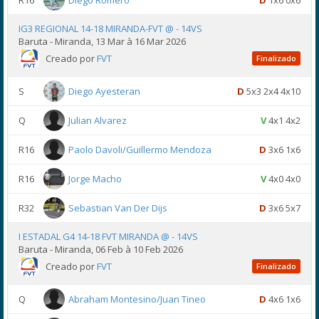
R16
Diego Romero
D
1x6 0x6
IG3 REGIONAL 14-18 MIRANDA-FVT @ - 14VS
Baruta - Miranda, 13 Mar à 16 Mar 2026
Creado por
FVT
Finalizado
S
Diego Ayesteran
D
5x3 2x4 4x10
Q
Julian Alvarez
V
4x1 4x2
R16
Paolo Davoli/Guillermo Mendoza
D
3x6 1x6
R16
Jorge Macho
V
4x0 4x0
R32
Sebastian Van Der Dijs
D
3x6 5x7
I ESTADAL G4 14-18 FVT MIRANDA @ - 14VS
Baruta - Miranda, 06 Feb à 10 Feb 2026
Creado por
FVT
Finalizado
Q
Abraham Montesino/Juan Tineo
D
4x6 1x6