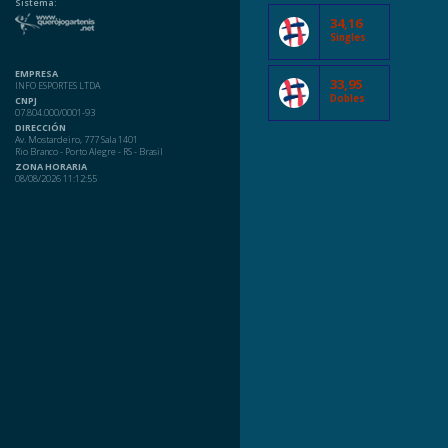
Sistema:
34,16
Singles
EMPRESA
33,95
INFO ESPORTES LTDA
Dobles
CNPJ
07.804.000/0001-93
DIRECCIÓN
Av. Mostardeiro, 777 Sala 1401
Rio Branco - Porto Alegre - RS - Brasil
ZONA HORARIA
08/08/2026 11:12:55