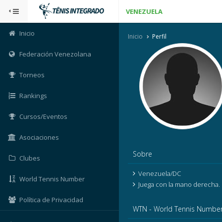
VENEZUELA
Inicio
Inicio
Perfil
Federación Venezolana
Torneos
Rankings
Cursos/Eventos
Asociaciones
Sobre
Clubes
Venezuela/DC
World Tennis Number
Juega con la mano derecha.
Política de Privacidad
WTN - World Tennis Numbe