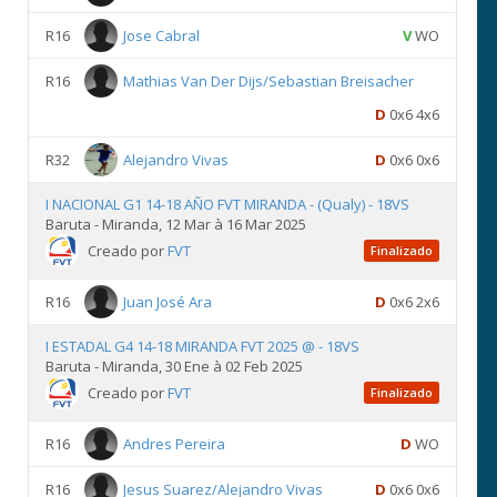
R16
Jose Cabral
V
WO
R16
Mathias Van Der Dijs/Sebastian Breisacher
D
0x6 4x6
R32
Alejandro Vivas
D
0x6 0x6
I NACIONAL G1 14-18 AÑO FVT MIRANDA - (Qualy) - 18VS
Baruta - Miranda, 12 Mar à 16 Mar 2025
Creado por
FVT
Finalizado
R16
Juan José Ara
D
0x6 2x6
I ESTADAL G4 14-18 MIRANDA FVT 2025 @ - 18VS
Baruta - Miranda, 30 Ene à 02 Feb 2025
Creado por
FVT
Finalizado
R16
Andres Pereira
D
WO
R16
Jesus Suarez/Alejandro Vivas
D
0x6 0x6