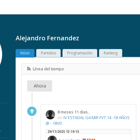
Alejandro Fernandez
Início
Partidos
Programación
Ranking
Línea del tiempo
Ahora
8 meses 11 días..
en
IV ESTADAL G4 MIR FVT 14 -18 AÑOS
@ - 18VD
r
29/11/2025 13:19:15
37,04