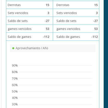
Derrotas
15
Derrotas
15
Sets vencidos
3
Sets vencidos
3
Saldo de sets
-27
Saldo de sets
-27
games vencidos
53
games vencidos
53
Saldo de games
-112
Saldo de games
-112
Aprovechamiento / Año
90%
80%
70%
60%
50%
40%
30%