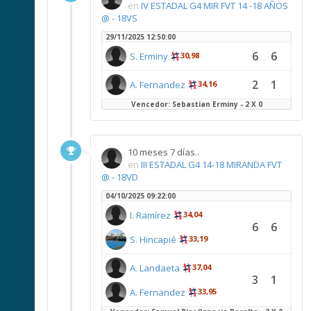
en
IV ESTADAL G4 MIR FVT 14 -18 AÑOS
@ - 18VS
29/11/2025 12:50:00
6
6
S. Erminy
30,98
2
1
A. Fernandez
34,16
Vencedor: Sebastian Erminy - 2 X 0
10 meses 7 días..
en
III ESTADAL G4 14-18 MIRANDA FVT
@ - 18VD
04/10/2025 09:22:00
I. Ramírez
34,04
6
6
S. Hincapié
33,19
A. Landaeta
37,04
3
1
A. Fernandez
33,95