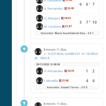
A. Landaeta
6
6
7
1
A. Fernandez
33,95
G. Mazaira
34,54
3
7
10
3
M. Cardona
31,87
Vencedor: Mario Sosa/Gabriel Dao - 2 X 1
8 meses 11 días..
en
IV ESTADAL G4 MIR FVT 14 -18 AÑOS
@ - 18VS-R
29/11/2025 13:08:00
1
2
A. Fernandez
34,16
4
4
I. Montilla
31,08
Vencedor: Ismael Torres - 2 X 0
8 meses 11 días..