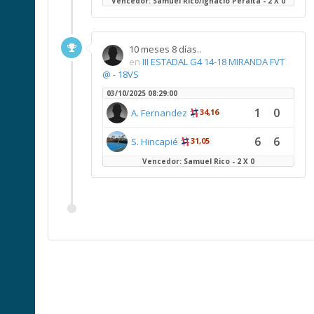
Vencedor: Samuel Rico/Ignacio Peralta - 2 X 0
10 meses 8 días..
en
III ESTADAL G4 14-18 MIRANDA FVT
@ - 18VS
03/10/2025 08:29:00
1
0
A. Fernandez
34,16
6
6
S. Hincapié
31,05
Vencedor: Samuel Rico - 2 X 0