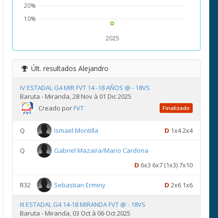
20%
10%
2025
Últ. resultados
Alejandro
IV ESTADAL G4 MIR FVT 14 -18 AÑOS @ - 18VS
Baruta - Miranda, 28 Nov à 01 Dic 2025
Creado por
FVT
Finalizado
Q
Ismael Montilla
D
1x4 2x4
Q
Gabriel Mazaira/Mario Cardona
D
6x3 6x7 (1x3) 7x10
R32
Sebastian Erminy
D
2x6 1x6
III ESTADAL G4 14-18 MIRANDA FVT @ - 18VS
Baruta - Miranda, 03 Oct à 06 Oct 2025