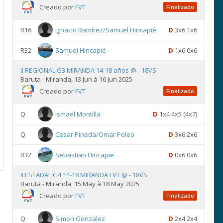
Creado por
FVT
Finalizado
R16
Ignacio Ramírez/Samuel Hincapié
D
3x6 1x6
R32
Samuel Hincapié
D
1x6 0x6
II REGIONAL G3 MIRANDA 14-18 años @ - 18VS
Baruta - Miranda, 13 Jun à 16 Jun 2025
Creado por
FVT
Finalizado
Q
Ismael Montilla
D
1x4 4x5 (4x7)
Q
Cesar Pineda/Omar Poleo
D
3x6 2x6
R32
Sebastian Hincapie
D
0x6 0x6
II ESTADAL G4 14-18 MIRANDA FVT @ - 18VS
Baruta - Miranda, 15 May à 18 May 2025
Creado por
FVT
Finalizado
Q
Simon Gonzalez
D
2x4 2x4