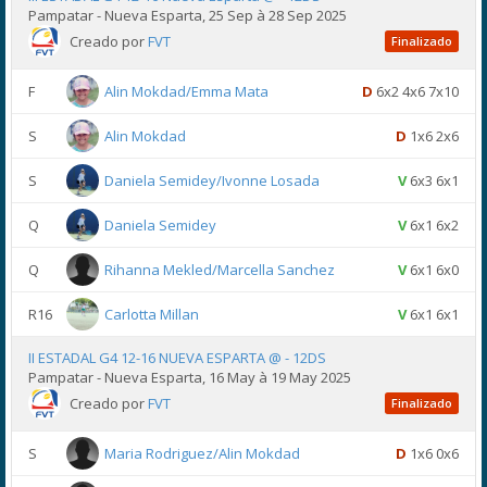
Pampatar - Nueva Esparta, 25 Sep à 28 Sep 2025
Creado por
FVT
Finalizado
F
Alin Mokdad/Emma Mata
D
6x2 4x6 7x10
S
Alin Mokdad
D
1x6 2x6
S
Daniela Semidey/Ivonne Losada
V
6x3 6x1
Q
Daniela Semidey
V
6x1 6x2
Q
Rihanna Mekled/Marcella Sanchez
V
6x1 6x0
R16
Carlotta Millan
V
6x1 6x1
II ESTADAL G4 12-16 NUEVA ESPARTA @ - 12DS
Pampatar - Nueva Esparta, 16 May à 19 May 2025
Creado por
FVT
Finalizado
S
Maria Rodriguez/Alin Mokdad
D
1x6 0x6