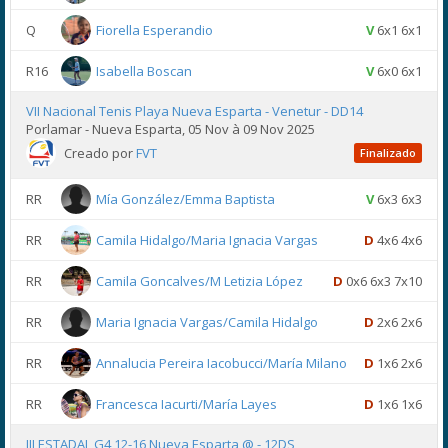
Q
Fiorella Esperandio
V
6x1 6x1
R16
Isabella Boscan
V
6x0 6x1
VII Nacional Tenis Playa Nueva Esparta - Venetur - DD14
Porlamar - Nueva Esparta, 05 Nov à 09 Nov 2025
Creado por
FVT
Finalizado
RR
Mía González/Emma Baptista
V
6x3 6x3
RR
Camila Hidalgo/Maria Ignacia Vargas
D
4x6 4x6
RR
Camila Goncalves/M Letizia López
D
0x6 6x3 7x10
RR
Maria Ignacia Vargas/Camila Hidalgo
D
2x6 2x6
RR
Annalucia Pereira Iacobucci/María Milano
D
1x6 2x6
RR
Francesca Iacurti/María Layes
D
1x6 1x6
III ESTADAL G4 12-16 Nueva Esparta @ - 12DS