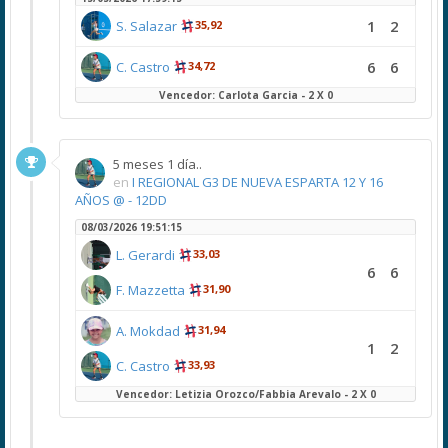
1
2
S. Salazar
35,92
6
6
C. Castro
34,72
Vencedor: Carlota Garcia - 2 X 0
5 meses 1 día..
en
I REGIONAL G3 DE NUEVA ESPARTA 12 Y 16
AÑOS @ - 12DD
08/03/2026 19:51:15
L. Gerardi
33,03
6
6
F. Mazzetta
31,90
A. Mokdad
31,94
1
2
C. Castro
33,93
Vencedor: Letizia Orozco/Fabbia Arevalo - 2 X 0