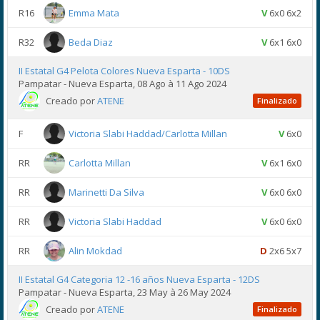
R16
Emma Mata
V
6x0 6x2
R32
Beda Diaz
V
6x1 6x0
II Estatal G4 Pelota Colores Nueva Esparta - 10DS
Pampatar - Nueva Esparta, 08 Ago à 11 Ago 2024
Creado por
ATENE
Finalizado
F
Victoria Slabi Haddad/Carlotta Millan
V
6x0
RR
Carlotta Millan
V
6x1 6x0
RR
Marinetti Da Silva
V
6x0 6x0
RR
Victoria Slabi Haddad
V
6x0 6x0
RR
Alin Mokdad
D
2x6 5x7
II Estatal G4 Categoria 12 -16 años Nueva Esparta - 12DS
Pampatar - Nueva Esparta, 23 May à 26 May 2024
Creado por
ATENE
Finalizado