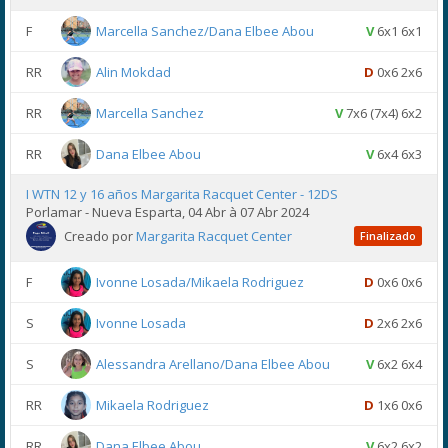
F
Marcella Sanchez/Dana Elbee Abou
V
6x1 6x1
RR
Alin Mokdad
D
0x6 2x6
RR
Marcella Sanchez
V
7x6 (7x4) 6x2
RR
Dana Elbee Abou
V
6x4 6x3
I WTN 12 y 16 años Margarita Racquet Center - 12DS
Porlamar - Nueva Esparta, 04 Abr à 07 Abr 2024
Creado por
Margarita Racquet Center
Finalizado
F
Ivonne Losada/Mikaela Rodriguez
D
0x6 0x6
S
Ivonne Losada
D
2x6 2x6
S
Alessandra Arellano/Dana Elbee Abou
V
6x2 6x4
RR
Mikaela Rodriguez
D
1x6 0x6
RR
Dana Elbee Abou
V
6x2 6x2