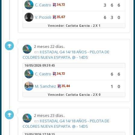
3
6
6
C. Castro
34,72
6
3
0
V. Piccioli
35,67
Vencedor: Carlota Garcia - 2 X 1
2 meses 22 días..
en
II ESTADAL G4 14/18 AÑOS - PELOTA DE
COLORES NUEVA ESPARTA. @ - 14DS
16/05/2026 09:39:45
6
6
C. Castro
34,72
1
0
M. Sanchez
35,44
Vencedor: Carlota Garcia - 2 X 0
2 meses 23 días..
en
II ESTADAL G4 14/18 AÑOS - PELOTA DE
COLORES NUEVA ESPARTA. @ - 14DS
15/05/2026 17:59:15