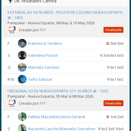
Últ. resultados
Carlota
II ESTADAL G4 14/18 AÑOS - PELOTA DE COLORES NUEVA ESPARTA.
@ - 14DS
Pampatar - Nueva Esparta, 08 May à 10 May 2026
Creado por
FVT
Finalizado
F
Francesca Tendero
D
0x6 0x6
S
Valentina Piccioli
V
3x6 6x3 6x0
Q
Marcella Sanchez
V
6x1 6x0
R16
Sofia Salazar
V
6x1 6x2
I REGIONAL G3 DE NUEVA ESPARTA 12 Y 16 AÑOS @ - 12DS
Pampatar - Nueva Esparta, 05 Mar à 08 Mar 2026
Creado por
FVT
Finalizado
F
Fabbia Mazzetta/Letizia Gerardi
D
1x6 2x6
S
Nazareth Laucho/Manuela Goncalves
V
6x3 3x6 10x4