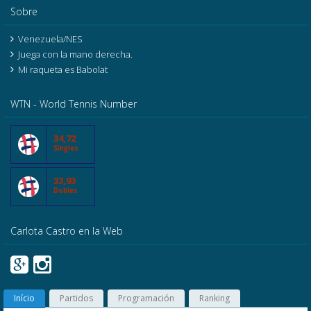
Sobre
Venezuela/NES
Juega con la mano derecha.
Mi raqueta es Babolat
WTN - World Tennis Number
34,72
Singles
33,93
Dobles
Carlota Castro en la Web
Início
Partidos
Programación
Ranking