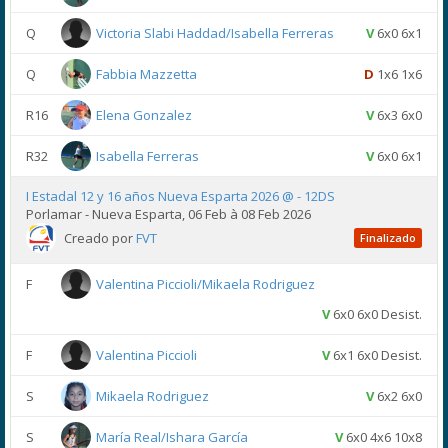
Q
Victoria Slabi Haddad/Isabella Ferreras
V
6x0 6x1
Q
Fabbia Mazzetta
D
1x6 1x6
R16
Elena Gonzalez
V
6x3 6x0
R32
Isabella Ferreras
V
6x0 6x1
I Estadal 12 y 16 años Nueva Esparta 2026 @ - 12DS
Porlamar - Nueva Esparta, 06 Feb à 08 Feb 2026
Creado por
FVT
Finalizado
F
Valentina Piccioli/Mikaela Rodriguez
V
6x0 6x0 Desist.
F
Valentina Piccioli
V
6x1 6x0 Desist.
S
Mikaela Rodriguez
V
6x2 6x0
S
María Real/Ishara García
V
6x0 4x6 10x8