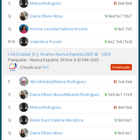
S
Maria Rodriguez
D
0x6 0x6
Q
Dana Elbee Abou
V
6x4 5x7 10x7
Q
Ivonne Losada/Valeria Arocha
V
6x3 7x5
R16
Valentina Piccioli
V
6x2 7x6 (7x3)
I G4 Estadal 12 y 16 años Nueva Esparta 2025 @ - 12DS
Pampatar - Nueva Esparta, 30 Ene à 02 Feb 2025
Creado por
FVT
Finalizado
F
Alin Mokdad/Maria Rodriguez
D
1x6 3x6
S
Dana Elbee Abou/Mikaela Rodriguez
V
3x6 6x1 11x9
S
Maria Rodriguez
D
4x6 0x6
Q
Beda Diaz/Valeria Mendoza
V
6x0 6x1
Q
Dana Elbee Abou
V
6x3 6x1