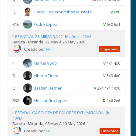
Q
Haniel Calderon/Yihad Mustafa
V
6x0
R16
Pedro Lopez
V
6x0 6x1
II REGIONAL G3 MIRANDA 12-16 años. - 12VS
Baruta - Miranda, 22 May à 26 May 2026
Creado por
FVT
Empezado
F
Marcel Voirol
V
4x1 4x0
S
Alberto Tineo
V
5x3 4x0
Q
Bastian Bacher
V
2x4 4x1 10x6
R32
Alessandro Lopez
D
1x6 2x6
II ESTADAL G4 PELOTA DE COLORES FVT - MIRANDA. @ -
10VD
Baruta - Miranda, 08 May à 10 May 2026
Creado por
FVT
Finalizado