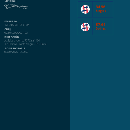
Sistema:
34,56
Singles
EMPRESA
37,64
INFO ESPORTES LTDA
Dobles
CNPJ
07.804.000/0001-93
DIRECCIÓN
Av. Mostardeiro, 777 Sala 1401
Rio Branco - Porto Alegre - RS - Brasil
ZONA HORARIA
06/08/2026 19:32:55