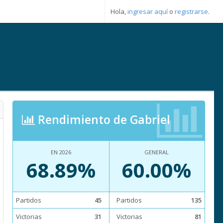
Hola,
ingresar aquí
o
registrarse
.
Rendimiento de Gabriel
EN 2026
GENERAL
68.89%
60.00%
Partidos
45
Partidos
135
Victorias
31
Victorias
81