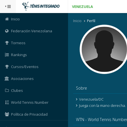
VENEZUELA
Inicio
Inicio
Perfil
Federación Venezolana
Torneos
Rankings
Cursos/Eventos
Asociaciones
Sobre
Clubes
Venezuela/DC
World Tennis Number
Juega con la mano derecha.
Política de Privacidad
WTN - World Tennis Numbe