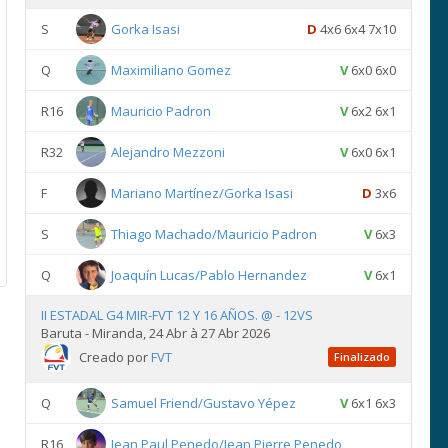
S
Gorka Isasi
D
4x6 6x4 7x10
Q
Maximiliano Gomez
V
6x0 6x0
R16
Mauricio Padron
V
6x2 6x1
R32
Alejandro Mezzoni
V
6x0 6x1
F
Mariano Martínez/Gorka Isasi
D
3x6
S
Thiago Machado/Mauricio Padron
V
6x3
Q
Joaquín Lucas/Pablo Hernandez
V
6x1
II ESTADAL G4 MIR-FVT 12 Y 16 AÑOS. @ - 12VS
Baruta - Miranda, 24 Abr à 27 Abr 2026
Creado por
FVT
Finalizado
Q
Samuel Friend/Gustavo Yépez
V
6x1 6x3
R16
Jean Paul Penedo/Jean Pierre Penedo