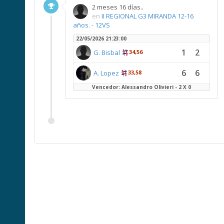
2 meses 16 días..
en
II REGIONAL G3 MIRANDA 12-16
años. - 12VS
22/05/2026 21:23:00
1
2
G. Bisbal
34,56
6
6
A. Lopez
33,58
Vencedor: Alessandro Olivieri - 2 X 0