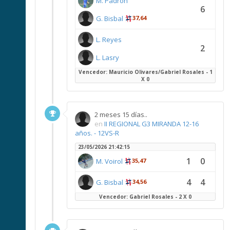
M. Padron
6
G. Bisbal
37,64
L. Reyes
2
L. Lasry
Vencedor: Mauricio Olivares/Gabriel Rosales - 1
X 0
2 meses 15 días..
en
II REGIONAL G3 MIRANDA 12-16
años. - 12VS-R
23/05/2026 21:42:15
1
0
M. Voirol
35,47
4
4
G. Bisbal
34,56
Vencedor: Gabriel Rosales - 2 X 0