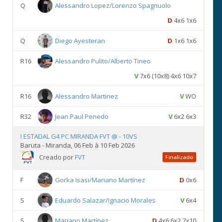
Q
Alessandro Lopez/Lorenzo Spagnuolo
D
4x6 1x6
Q
Diego Ayesteran
D
1x6 1x6
R16
Alessandro Pulito/Alberto Tineo
V
7x6 (10x8) 4x6 10x7
R16
Alessandro Martinez
V
WO
R32
Jean Paul Penedo
V
6x2 6x3
I ESTADAL G4 PC MIRANDA FVT @ - 10VS
Baruta - Miranda, 06 Feb à 10 Feb 2026
Creado por
FVT
Finalizado
F
Gorka Isasi/Mariano Martínez
D
0x6
S
Eduardo Salazar/Ignacio Morales
V
6x4
S
Mariano Martínez
D
4x6 6x2 7x10