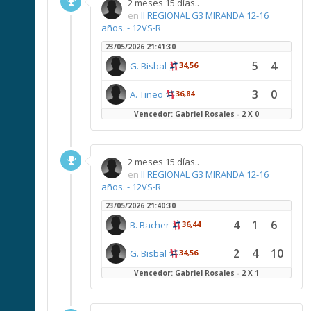
2 meses 15 días..
en
II REGIONAL G3 MIRANDA 12-16
años. - 12VS-R
23/05/2026 21:41:30
5
4
G. Bisbal
34,56
3
0
A. Tineo
36,84
Vencedor: Gabriel Rosales - 2 X 0
2 meses 15 días..
en
II REGIONAL G3 MIRANDA 12-16
años. - 12VS-R
23/05/2026 21:40:30
4
1
6
B. Bacher
36,44
2
4
10
G. Bisbal
34,56
Vencedor: Gabriel Rosales - 2 X 1