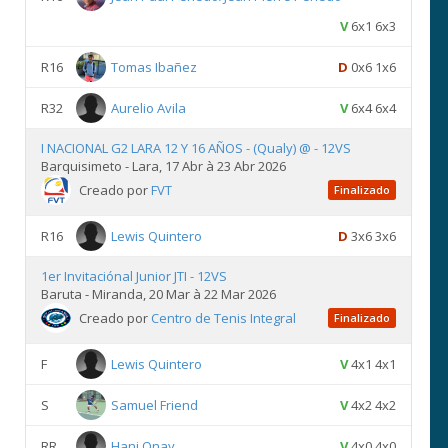
V
6x1 6x3
R16
Tomas Ibañez
D
0x6 1x6
R32
Aurelio Avila
V
6x4 6x4
I NACIONAL G2 LARA 12 Y 16 AÑOS - (Qualy) @ - 12VS
Barquisimeto - Lara, 17 Abr à 23 Abr 2026
Creado por
FVT
Finalizado
R16
Lewis Quintero
D
3x6 3x6
1er Invitaciónal Junior JTI - 12VS
Baruta - Miranda, 20 Mar à 22 Mar 2026
Creado por
Centro de Tenis Integral
Finalizado
F
Lewis Quintero
V
4x1 4x1
S
Samuel Friend
V
4x2 4x2
RR
Hani Onay
V
4x0 4x0