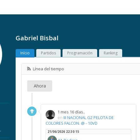
Gabriel Bisbal
Início
Partidos
Programación
Ranking
Línea del tiempo
Ahora
1 mes 16 días..
en
III NACIONAL G2 PELOTA DE
COLORES FALCON. @ - 10VD
r
21/06/2026 22:30:15