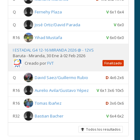
Q
Fernehy Plaza
V
6x1 6x4
Q
José Ortiz/David Parada
V
6x0
R16
Yihad Mustafa
V
6x0 6x0
I ESTADAL G4 12-16 MIRANDA 2026 @ - 12VS
Baruta - Miranda, 30 Ene à 02 Feb 2026
Creado por
FVT
Finalizado
Q
David Saez/Guillermo Rubio
D
4x6 2x6
R16
Aurelio Avila/Gustavo Yépez
V
6x1 3x6 10x5
R16
Tomas Ibañez
D
3x6 0x6
R32
Bastian Bacher
V
6x4 6x2
Todos los resultados