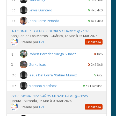
RR
Lewis Quintero
V
4x0 4x0
RR
Jean Pierre Penedo
V
4x1 4x0
I NACIONAL PELOTA DE COLORES GUARICO @ - 10VS
San Juan de Los Morros - Guárico, 12 Mar à 15 Mar 2026
Creado por
FVT
Finalizado
Q
Robert Paredes/Diego Suarez
D
0x6
Q
Gorka Isasi
D
2x6 3x6
R16
Jesus Del Corral/Xabier Muñoz
V
6x2
R16
Mariano Martínez
V
5x1 Desist.
IG3 REGIONAL 12-16 AÑOS MIRANDA- FVT @ - 12VS
Baruta - Miranda, 06 Mar à 09 Mar 2026
Creado por
FVT
Finalizado