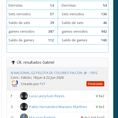
Derrotas
14
Derrotas
54
Sets vencidos
57
Sets vencidos
136
Saldo de sets
29
Saldo de sets
46
games vencidos
387
games vencidos
942
Saldo de games
112
Saldo de games
160
Últ. resultados
Gabriel
III NACIONAL G2 PELOTA DE COLORES FALCON. @ - 10VS
Coro - Falcón, 18 Jun à 22 Jun 2026
Creado por
FVT
Finalizado
F
Luca Lasry/Luis Reyes
V
6x2
S
Pablo Hernandez/Mariano Martínez
V
6x3
Q
Mauricio Padron
D
6x1 3x6 5x10