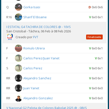
Q
Gorka Isasi
D
0x6 0x6
R16
Sharif El Boaine
V
6x0 6x1
I ESTATAL G4 TACHIRA DE COLORES @ - 10VS
San Cristobal - Táchira, 06 Feb à 08 Feb 2026
Creado por
FVT
Finalizado
F
Romulo Utrera
V
6x0 6x1
F
Carlos Perez/Juan Yanet
V
6x1
S
Carlos Perez
V
6x0 6x1
RR
Alejandro Sanchez
V
6x0 6x1
RR
Juan Yanet
V
6x0 6x0
RR
Alejandro Gonzalez
V
6x0 6x0
V Nacional G2 Pelota de Colores Babolat 2025 @ - 08VS