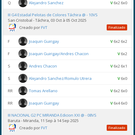
Q
Alejandro Sanchez
V
6x2 6x0
III G4 Estadal Pelotas de Colores Táchira @ - 10VS
San Cristobal - Táchira, 03 Oct à 05 Oct 2025
Creado por
FVT
Finalizado
F
Joaquin Guirigay
V
6x2 6x2
F
Joaquin Guirigay/Andres Chacon
V
6x2
S
Andres Chacon
V
6x2 6x1
S
Alejandro Sanchez/Romulo Utrera
V
6x0
RR
Tomas Arellano
V
6x2 6x0
RR
Joaquin Guirigay
V
6x4 6x0
III NACIONAL G2 PC MIRANDA Edicion XXI @ - 08VS
Baruta - Miranda, 11 Sep à 14 Sep 2025
Creado por
FVT
Finalizado