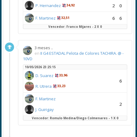
2
0
P. Hernandez
34,92
6
6
F. Martinez
32,51
Vencedor: Franco Mijares - 2 X 0
3 meses ..
en
II G4 ESTADAL Pelota de Colores TACHIRA. @ -
10VD
10/05/2026 23:25:15
D. Suarez
33,96
6
R. Utrera
33,23
F. Martinez
2
J. Guirigay
Vencedor: Romulo Medina/Diego Colmenares - 1 X 0