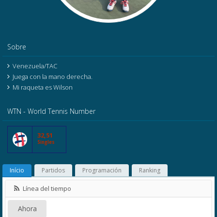
Sobre
Venezuela/TAC
Juega con la mano derecha.
Mi raqueta es Wilson
WTN - World Tennis Number
32,51
Singles
Início
Partidos
Programación
Ranking
Línea del tiempo
Ahora