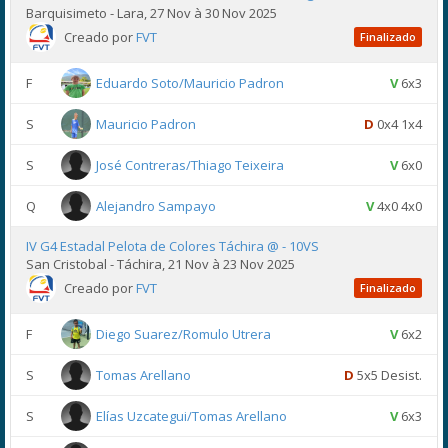
Barquisimeto - Lara, 27 Nov à 30 Nov 2025
Creado por
FVT
Finalizado
F
Eduardo Soto/Mauricio Padron
V
6x3
S
Mauricio Padron
D
0x4 1x4
S
José Contreras/Thiago Teixeira
V
6x0
Q
Alejandro Sampayo
V
4x0 4x0
IV G4 Estadal Pelota de Colores Táchira @ - 10VS
San Cristobal - Táchira, 21 Nov à 23 Nov 2025
Creado por
FVT
Finalizado
F
Diego Suarez/Romulo Utrera
V
6x2
S
Tomas Arellano
D
5x5 Desist.
S
Elías Uzcategui/Tomas Arellano
V
6x3