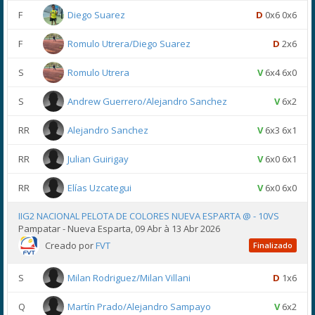
F
Diego Suarez
D
0x6 0x6
F
Romulo Utrera/Diego Suarez
D
2x6
S
Romulo Utrera
V
6x4 6x0
S
Andrew Guerrero/Alejandro Sanchez
V
6x2
RR
Alejandro Sanchez
V
6x3 6x1
RR
Julian Guirigay
V
6x0 6x1
RR
Elías Uzcategui
V
6x0 6x0
IIG2 NACIONAL PELOTA DE COLORES NUEVA ESPARTA @ - 10VS
Pampatar - Nueva Esparta, 09 Abr à 13 Abr 2026
Creado por
FVT
Finalizado
S
Milan Rodriguez/Milan Villani
D
1x6
Q
Martín Prado/Alejandro Sampayo
V
6x2