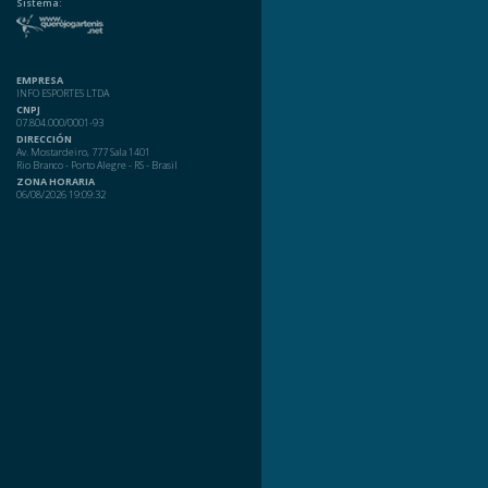
Sistema:
EMPRESA
INFO ESPORTES LTDA
CNPJ
07.804.000/0001-93
DIRECCIÓN
Av. Mostardeiro, 777 Sala 1401
Rio Branco - Porto Alegre - RS - Brasil
ZONA HORARIA
06/08/2026 19:09:32