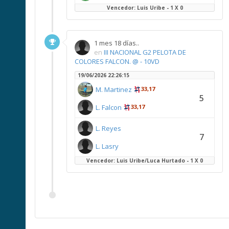
Vencedor: Luis Uribe - 1 X 0
1 mes 18 días..
en
III NACIONAL G2 PELOTA DE
COLORES FALCON. @ - 10VD
19/06/2026 22:26:15
M. Martinez
33,17
5
L. Falcon
33,17
L. Reyes
7
L. Lasry
Vencedor: Luis Uribe/Luca Hurtado - 1 X 0