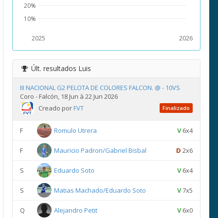
20%
10%
2025
2026
Últ. resultados
Luis
III NACIONAL G2 PELOTA DE COLORES FALCON. @ - 10VS
Coro - Falcón, 18 Jun à 22 Jun 2026
Creado por
FVT
Finalizado
F
Romulo Utrera
V
6x4
F
Mauricio Padron/Gabriel Bisbal
D
2x6
S
Eduardo Soto
V
6x4
S
Matias Machado/Eduardo Soto
V
7x5
Q
Alejandro Petit
V
6x0