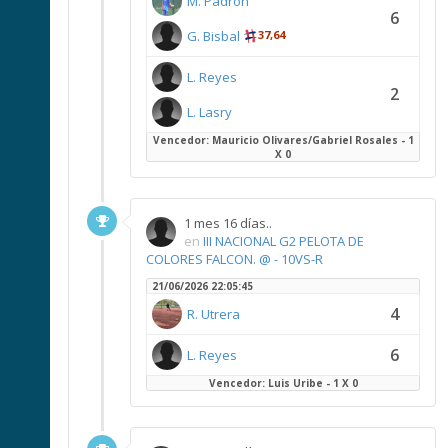
M. Padron
6
G. Bisbal
37,64
L. Reyes
2
L. Lasry
Vencedor: Mauricio Olivares/Gabriel Rosales - 1
X 0
1 mes 16 días..
en
III NACIONAL G2 PELOTA DE
COLORES FALCON. @ - 10VS-R
21/06/2026 22:05:45
4
R. Utrera
6
L. Reyes
Vencedor: Luis Uribe - 1 X 0