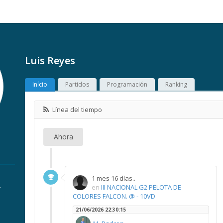
Luis Reyes
Início
Partidos
Programación
Ranking
Línea del tiempo
Ahora
1 mes 16 días..
.
en
III NACIONAL G2 PELOTA DE
COLORES FALCON. @ - 10VD
21/06/2026 22:30:15