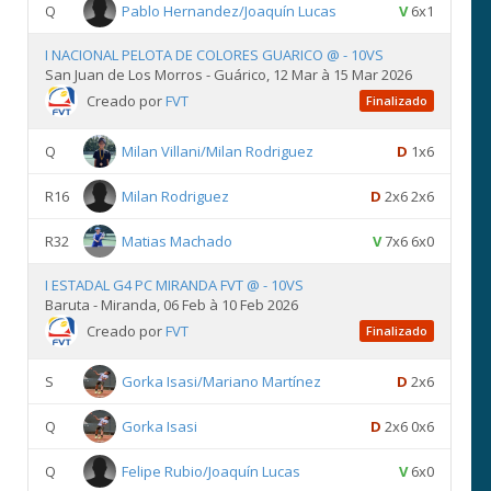
Q
Pablo Hernandez/Joaquín Lucas
V
6x1
I NACIONAL PELOTA DE COLORES GUARICO @ - 10VS
San Juan de Los Morros - Guárico, 12 Mar à 15 Mar 2026
Creado por
FVT
Finalizado
Q
Milan Villani/Milan Rodriguez
D
1x6
R16
Milan Rodriguez
D
2x6 2x6
R32
Matias Machado
V
7x6 6x0
I ESTADAL G4 PC MIRANDA FVT @ - 10VS
Baruta - Miranda, 06 Feb à 10 Feb 2026
Creado por
FVT
Finalizado
S
Gorka Isasi/Mariano Martínez
D
2x6
Q
Gorka Isasi
D
2x6 0x6
Q
Felipe Rubio/Joaquín Lucas
V
6x0