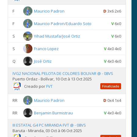
F
Mauricio Padron
D
3x6 2x6
F
Mauricio Padron/Eduardo Soto
V
6x0
S
Yihad Mustafa/José Ortiz
V
6x0
S
Franco Lopez
V
4x0 4x0
Q
José Ortiz
V
4x0 4x0
IVG2 NACIONAL PELOTA DE COLORES BOLIVAR @ - 08VS
Puerto Ordaz - Bolívar, 10 Oct à 13 Oct 2025
Creado por
FVT
Finalizado
RR
Mauricio Padron
D
0x4 1x4
RR
Benjamin Burmistrau
V
4x0 4x0
III ESTATAL G4 PC MIRANDA FVT @ - 08VS
Baruta - Miranda, 03 Oct à 06 Oct 2025