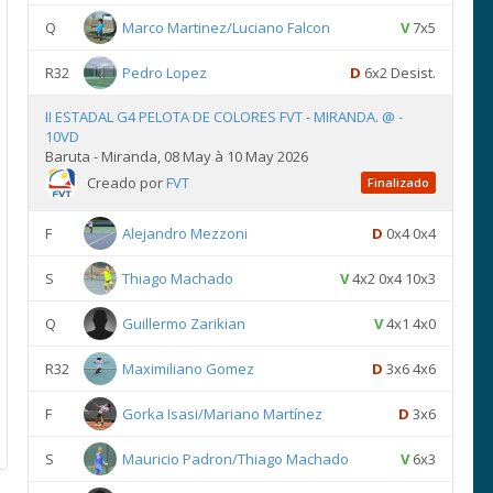
Q
Marco Martinez/Luciano Falcon
V
7x5
R32
Pedro Lopez
D
6x2 Desist.
II ESTADAL G4 PELOTA DE COLORES FVT - MIRANDA. @ -
10VD
Baruta - Miranda, 08 May à 10 May 2026
Creado por
FVT
Finalizado
F
Alejandro Mezzoni
D
0x4 0x4
S
Thiago Machado
V
4x2 0x4 10x3
Q
Guillermo Zarikian
V
4x1 4x0
R32
Maximiliano Gomez
D
3x6 4x6
F
Gorka Isasi/Mariano Martínez
D
3x6
S
Mauricio Padron/Thiago Machado
V
6x3