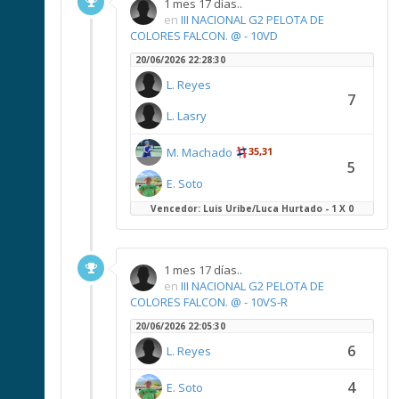
1 mes 17 días..
en
III NACIONAL G2 PELOTA DE
COLORES FALCON. @ - 10VD
20/06/2026 22:28:30
L. Reyes
7
L. Lasry
M. Machado
35,31
5
E. Soto
Vencedor: Luis Uribe/Luca Hurtado - 1 X 0
1 mes 17 días..
en
III NACIONAL G2 PELOTA DE
COLORES FALCON. @ - 10VS-R
20/06/2026 22:05:30
6
L. Reyes
4
E. Soto