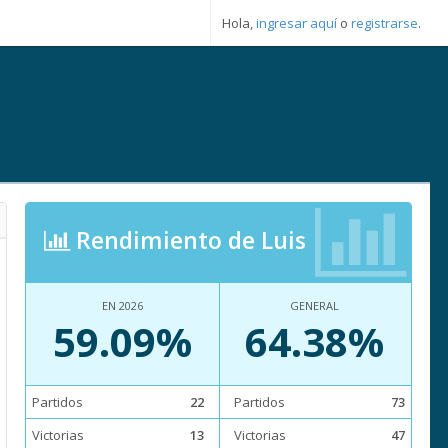
Hola,
ingresar aquí
o
registrarse
.
Rendimiento de Luis
EN 2026
GENERAL
59.09%
64.38%
Partidos
22
Partidos
73
Victorias
13
Victorias
47