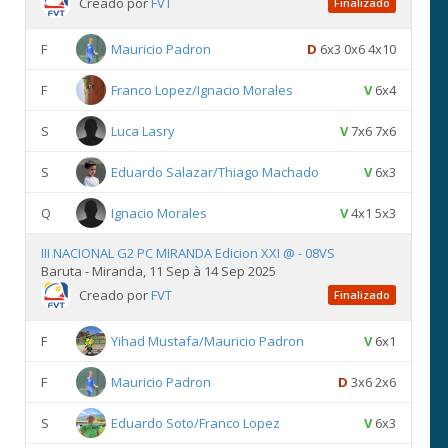
Creado por
FVT
Finalizado
F
Mauricio Padron
D
6x3 0x6 4x10
F
Franco Lopez/Ignacio Morales
V
6x4
S
Luca Lasry
V
7x6 7x6
S
Eduardo Salazar/Thiago Machado
V
6x3
Q
Ignacio Morales
V
4x1 5x3
III NACIONAL G2 PC MIRANDA Edicion XXI @ - 08VS
Baruta - Miranda, 11 Sep à 14 Sep 2025
Creado por
FVT
Finalizado
F
Yihad Mustafa/Mauricio Padron
V
6x1
F
Mauricio Padron
D
3x6 2x6
S
Eduardo Soto/Franco Lopez
V
6x3