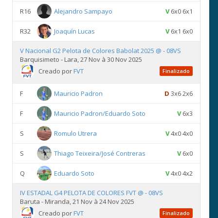
R16
Alejandro Sampayo
V
6x0 6x1
R32
Joaquín Lucas
V
6x1 6x0
V Nacional G2 Pelota de Colores Babolat 2025 @ - 08VS
Barquisimeto - Lara, 27 Nov à 30 Nov 2025
Creado por
FVT
Finalizado
F
Mauricio Padron
D
3x6 2x6
F
Mauricio Padron/Eduardo Soto
V
6x3
S
Romulo Utrera
V
4x0 4x0
S
Thiago Teixeira/José Contreras
V
6x0
Q
Eduardo Soto
V
4x0 4x2
IV ESTADAL G4 PELOTA DE COLORES FVT @ - 08VS
Baruta - Miranda, 21 Nov à 24 Nov 2025
Creado por
FVT
Finalizado