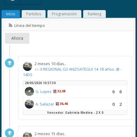
Início
Partidos
Programación
Ranking
Línea del tiempo
Ahora
2 meses 10 días..
en
II REGIONAL G3 ANZOATEGUI 14-18 años. @ -
14DS
28/05/2026 10:57:30
6
6
G. Lopez
32,08
0
2
A. Salazar
36,46
Vencedor: Gabriela Medina - 2 X 0
2 meses 15 días..