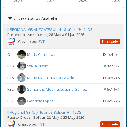
2023
2024
2025
2026
Últ. resultados
Anabella
II REGIONAL G3 ANZOATEGUI 14-18 años. @ - 14DS
Barcelona - Anzoátegui, 28 May à 01 Jun 2026
Creado por
FVT
Finalizado
Q
María Contreras
D
1x4 1x4
R16
Stella Zivolo
V
4x2 4x2
R16
Maria Madail/Maria Castillo
D
0x6 2x6
R32
Samantha Medina/Luciana Gómez
V
6x1 6x1
R32
Gabriela Lopez
D
0x6 2x6
II Regional G3 12 y 16 años Bolivar @ - 12DS
Puerto Ordaz - Bolívar, 22 May à 25 May 2026
Creado por
FVT
Finalizado