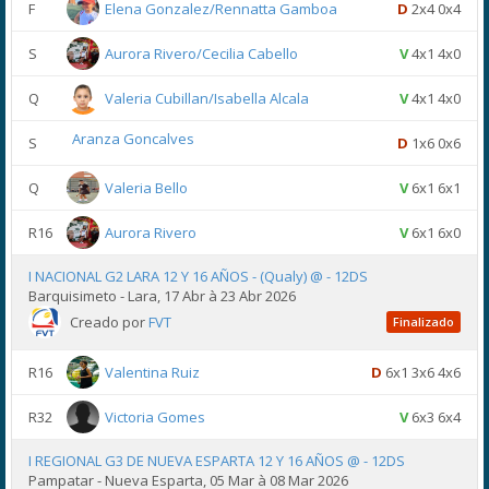
F
Elena Gonzalez/Rennatta Gamboa
D
2x4 0x4
S
Aurora Rivero/Cecilia Cabello
V
4x1 4x0
Q
Valeria Cubillan/Isabella Alcala
V
4x1 4x0
Aranza Goncalves
S
D
1x6 0x6
Q
Valeria Bello
V
6x1 6x1
R16
Aurora Rivero
V
6x1 6x0
I NACIONAL G2 LARA 12 Y 16 AÑOS - (Qualy) @ - 12DS
Barquisimeto - Lara, 17 Abr à 23 Abr 2026
Creado por
FVT
Finalizado
R16
Valentina Ruiz
D
6x1 3x6 4x6
R32
Victoria Gomes
V
6x3 6x4
I REGIONAL G3 DE NUEVA ESPARTA 12 Y 16 AÑOS @ - 12DS
Pampatar - Nueva Esparta, 05 Mar à 08 Mar 2026