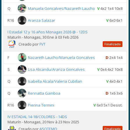
Q
Manuela Goncalves/Nazareth Laucho
V
4x2 1x4 10x8
R16
Aranza Salazar
V
6x0 6x1
I Estadal 12 y 16 años Monagas 2026 @ - 12DS
Maturín - Monagas, 30 Ene à 03 Feb 2026
Creado por
FVT
Finalizado
F
Nazareth Laucho/Manuela Goncalves
D
2x4 1x4
S
Lisa Alicandu/Aranza Goncalves
V
0x4 4x2 10x8
Q
Isabella Alcala/Valeria Cubillan
V
4x0 4x1
Q
Rennatta Gamboa
D
1x6 3x6
R16
Pierina Termini
V
6x0 5x1 Desist.
IV ESTADAL 14-18/COLORES - 14DS
Maturín - Monagas, 20 Nov à 23 Nov 2025
Creado por
ASOTEMO
Finalizado