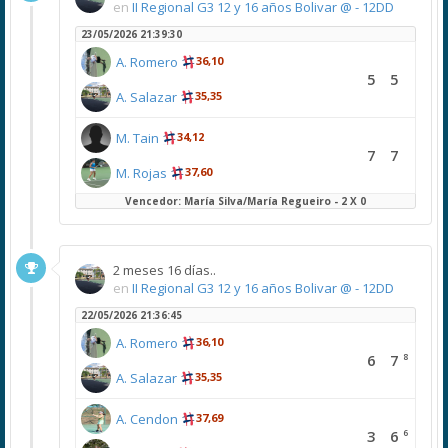
en
II Regional G3 12 y 16 años Bolivar @ - 12DD
23/05/2026 21:39:30
A. Romero
36,10
5
5
A. Salazar
35,35
M. Tain
34,12
7
7
M. Rojas
37,60
Vencedor: María Silva/María Regueiro - 2 X 0
2 meses 16 días..
en
II Regional G3 12 y 16 años Bolivar @ - 12DD
22/05/2026 21:36:45
A. Romero
36,10
8
6
7
A. Salazar
35,35
A. Cendon
37,69
6
3
6