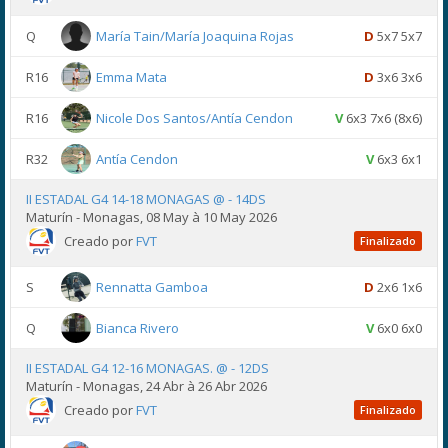
Q
María Tain/María Joaquina Rojas
D
5x7 5x7
R16
Emma Mata
D
3x6 3x6
R16
Nicole Dos Santos/Antía Cendon
V
6x3 7x6 (8x6)
R32
Antía Cendon
V
6x3 6x1
II ESTADAL G4 14-18 MONAGAS @ - 14DS
Maturín - Monagas, 08 May à 10 May 2026
Creado por
FVT
Finalizado
S
Rennatta Gamboa
D
2x6 1x6
Q
Bianca Rivero
V
6x0 6x0
II ESTADAL G4 12-16 MONAGAS. @ - 12DS
Maturín - Monagas, 24 Abr à 26 Abr 2026
Creado por
FVT
Finalizado