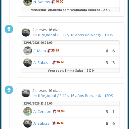
N. Santos
40,00
Vencedor: Anabella Samra/Amanda Romero - 2 X 0
2 meses 16 días..
en
II Regional G3 12 y 16 años Bolivar @ - 12DS
22/05/2026 00:01:00
6
6
E. Mata
35,67
3
3
A. Salazar
36,46
Vencedor: Emma Salas - 2 X 0
2 meses 16 días..
en
II Regional G3 12 y 16 años Bolivar @ - 12DS
22/05/2026 23:56:00
3
1
A. Cendon
38,99
6
6
A. Salazar
36,46