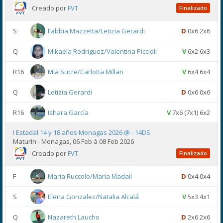
Creado por
FVT
Finalizado
S
Fabbia Mazzetta/Letizia Gerardi
D
0x6 2x6
Q
Mikaela Rodriguez/Valentina Piccioli
V
6x2 6x3
R16
Mia Sucre/Carlotta Millan
V
6x4 6x4
Q
Letizia Gerardi
D
0x6 0x6
R16
Ishara García
V
7x6 (7x1) 6x2
I Estadal 14 y 18 años Monagas 2026 @ - 14DS
Maturín - Monagas, 06 Feb à 08 Feb 2026
Creado por
FVT
Finalizado
F
Maria Ruccolo/Maria Madail
D
0x4 0x4
S
Elena Gonzalez/Natalia Alcalá
V
5x3 4x1
Q
Nazareth Laucho
D
2x6 2x6