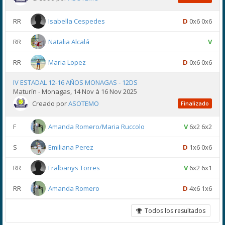
RR
Isabella Cespedes
D
0x6 0x6
RR
Natalia Alcalá
V
RR
Maria Lopez
D
0x6 0x6
IV ESTADAL 12-16 AÑOS MONAGAS - 12DS
Maturín - Monagas, 14 Nov à 16 Nov 2025
Creado por
ASOTEMO
Finalizado
F
Amanda Romero/Maria Ruccolo
V
6x2 6x2
S
Emiliana Perez
D
1x6 0x6
RR
Fralbanys Torres
V
6x2 6x1
RR
Amanda Romero
D
4x6 1x6
Todos los resultados