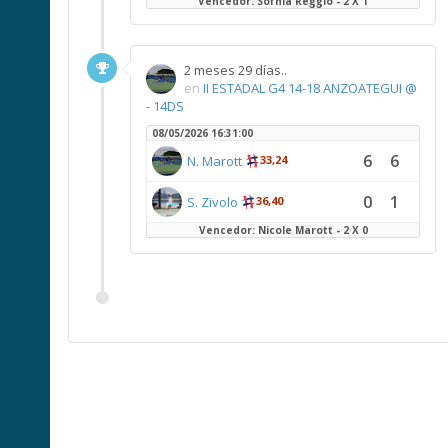
Vencedor: Sofhía Reggio - 2 X 1
2 meses 29 días..
en
II ESTADAL G4 14-18 ANZOATEGUI @
- 14DS
08/05/2026 16:31:00
6
6
N. Marott
33,24
0
1
S. Zivolo
36,40
Vencedor: Nicole Marott - 2 X 0