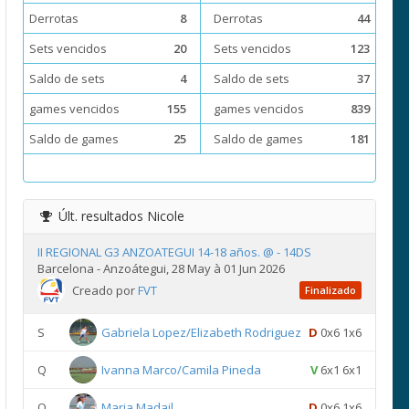
Derrotas
8
Derrotas
44
Sets vencidos
20
Sets vencidos
123
Saldo de sets
4
Saldo de sets
37
games vencidos
155
games vencidos
839
Saldo de games
25
Saldo de games
181
Últ. resultados
Nicole
II REGIONAL G3 ANZOATEGUI 14-18 años. @ - 14DS
Barcelona - Anzoátegui, 28 May à 01 Jun 2026
Creado por
FVT
Finalizado
S
Gabriela Lopez/Elizabeth Rodriguez
D
0x6 1x6
Q
Ivanna Marco/Camila Pineda
V
6x1 6x1
Q
Maria Madail
D
0x6 1x6