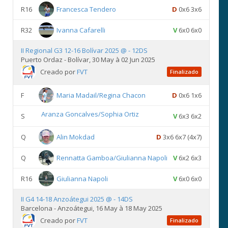
R16
Francesca Tendero
D
0x6 3x6
R32
Ivanna Cafarelli
V
6x0 6x0
II Regional G3 12-16 Bolívar 2025 @ - 12DS
Puerto Ordaz - Bolívar, 30 May à 02 Jun 2025
Creado por
FVT
Finalizado
F
Maria Madail/Regina Chacon
D
0x6 1x6
Aranza Goncalves/Sophia Ortiz
S
V
6x3 6x2
Q
Alin Mokdad
D
3x6 6x7 (4x7)
Q
Rennatta Gamboa/Giulianna Napoli
V
6x2 6x3
R16
Giulianna Napoli
V
6x0 6x0
II G4 14-18 Anzoátegui 2025 @ - 14DS
Barcelona - Anzoátegui, 16 May à 18 May 2025
Creado por
FVT
Finalizado