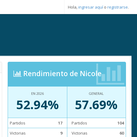
Hola,
ingresar aquí
o
registrarse
.
Rendimiento de Nicole
EN 2026
GENERAL
52.94%
57.69%
Partidos
17
Partidos
104
Victorias
9
Victorias
60