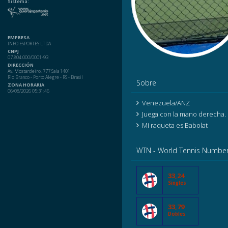
Sistema:
EMPRESA
INFO ESPORTES LTDA
CNPJ
07.804.000/0001-93
DIRECCIÓN
Av. Mostardeiro, 777 Sala 1401
Rio Branco - Porto Alegre - RS - Brasil
Sobre
ZONA HORARIA
06/08/2026 05:31:46
Venezuela/ANZ
Juega con la mano derecha.
Mi raqueta es Babolat
WTN - World Tennis Numbe
33,24
Singles
33,79
Dobles