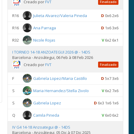
Creado por
FVT
Finalizado
R16
Julieta Alvarez/Valeria Pineda
D
0x6 2x6
R16
Ana Parraga
D
1x6 3x6
R32
Nicole Rojas
V
6x2 6x1
I TORNEO 14-18 ANZOATEGUI 2026 @ - 14DS
Barcelona - Anzoátegui, 06 Feb à 08 Feb 2026
Creado por
FVT
Finalizado
F
Gabriela Lopez/Maria Castillo
D
5x7 3x6
S
Maria Hernandez/Stella Zivolo
V
6x2 7x6
S
Gabriela Lopez
D
6x3 1x6 1x6
Q
Camila Pineda
V
6x0 6x2
IV G4 14-18 Anzoategui @ - 14DS
Barcelona - Anzoátegui, 05 Dic à 07 Dic 2025