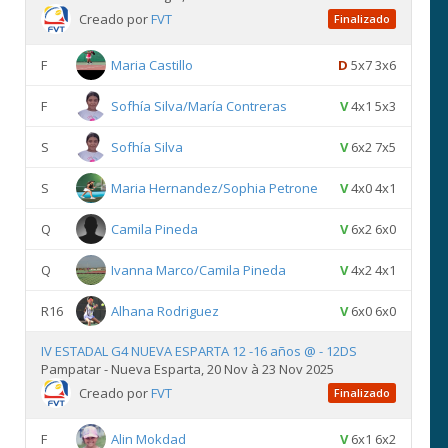
Creado por
FVT
Finalizado
F
Maria Castillo
D
5x7 3x6
F
Sofhía Silva/María Contreras
V
4x1 5x3
S
Sofhía Silva
V
6x2 7x5
S
Maria Hernandez/Sophia Petrone
V
4x0 4x1
Q
Camila Pineda
V
6x2 6x0
Q
Ivanna Marco/Camila Pineda
V
4x2 4x1
R16
Alhana Rodriguez
V
6x0 6x0
IV ESTADAL G4 NUEVA ESPARTA 12 -16 años @ - 12DS
Pampatar - Nueva Esparta, 20 Nov à 23 Nov 2025
Creado por
FVT
Finalizado
F
Alin Mokdad
V
6x1 6x2