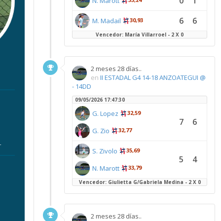
0
1
N. Marott
6
6
M. Madail
30,93
Vencedor: María Villarroel - 2 X 0
2 meses 28 días..
en
II ESTADAL G4 14-18 ANZOATEGUI @
- 14DD
09/05/2026 17:47:30
G. Lopez
32,59
7
6
G. Zio
32,77
r
S. Zivolo
35,69
5
4
N. Marott
33,79
Vencedor: Giulietta G/Gabriela Medina - 2 X 0
2 meses 28 días..