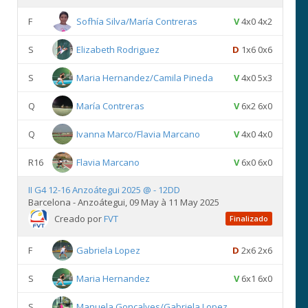
F
Sofhía Silva/María Contreras
V
4x0 4x2
S
Elizabeth Rodriguez
D
1x6 0x6
S
Maria Hernandez/Camila Pineda
V
4x0 5x3
Q
María Contreras
V
6x2 6x0
Q
Ivanna Marco/Flavia Marcano
V
4x0 4x0
R16
Flavia Marcano
V
6x0 6x0
II G4 12-16 Anzoátegui 2025 @ - 12DD
Barcelona - Anzoátegui, 09 May à 11 May 2025
Creado por
FVT
Finalizado
F
Gabriela Lopez
D
2x6 2x6
S
Maria Hernandez
V
6x1 6x0
S
Manuela Goncalves/Gabriela Lopez