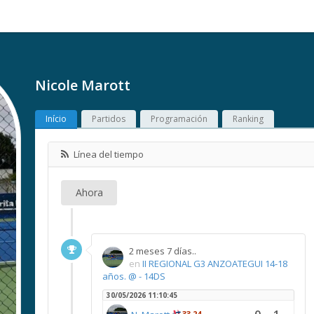
Nicole Marott
Início
Partidos
Programación
Ranking
Línea del tiempo
Ahora
2 meses 7 días..
en
II REGIONAL G3 ANZOATEGUI 14-18
años. @ - 14DS
30/05/2026 11:10:45
33,24