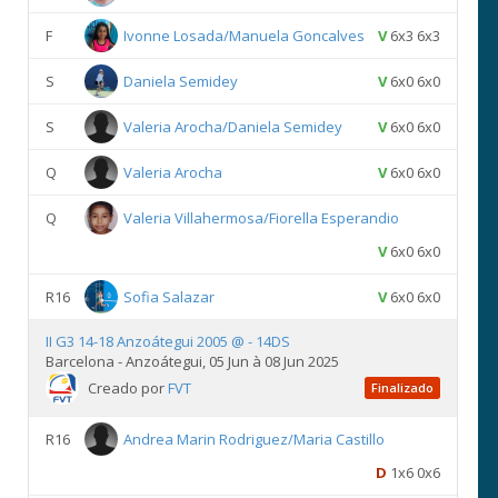
F
Ivonne Losada/Manuela Goncalves
V
6x3 6x3
S
Daniela Semidey
V
6x0 6x0
S
Valeria Arocha/Daniela Semidey
V
6x0 6x0
Q
Valeria Arocha
V
6x0 6x0
Q
Valeria Villahermosa/Fiorella Esperandio
V
6x0 6x0
R16
Sofia Salazar
V
6x0 6x0
II G3 14-18 Anzoátegui 2005 @ - 14DS
Barcelona - Anzoátegui, 05 Jun à 08 Jun 2025
Creado por
FVT
Finalizado
R16
Andrea Marin Rodriguez/Maria Castillo
D
1x6 0x6