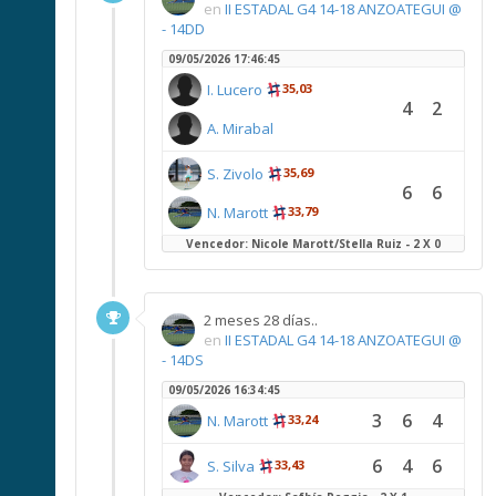
en
II ESTADAL G4 14-18 ANZOATEGUI @
- 14DD
09/05/2026 17:46:45
I. Lucero
35,03
4
2
A. Mirabal
S. Zivolo
35,69
6
6
N. Marott
33,79
Vencedor: Nicole Marott/Stella Ruiz - 2 X 0
2 meses 28 días..
en
II ESTADAL G4 14-18 ANZOATEGUI @
- 14DS
09/05/2026 16:34:45
3
6
4
N. Marott
33,24
6
4
6
S. Silva
33,43