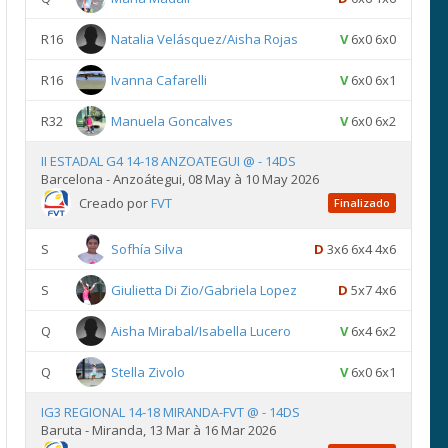
R16
Natalia Velásquez/Aisha Rojas
V
6x0 6x0
R16
Ivanna Cafarelli
V
6x0 6x1
R32
Manuela Goncalves
V
6x0 6x2
II ESTADAL G4 14-18 ANZOATEGUI @ - 14DS
Barcelona - Anzoátegui, 08 May à 10 May 2026
Creado por
FVT
Finalizado
S
Sofhía Silva
D
3x6 6x4 4x6
S
Giulietta Di Zio/Gabriela Lopez
D
5x7 4x6
Q
Aisha Mirabal/Isabella Lucero
V
6x4 6x2
Q
Stella Zivolo
V
6x0 6x1
IG3 REGIONAL 14-18 MIRANDA-FVT @ - 14DS
Baruta - Miranda, 13 Mar à 16 Mar 2026