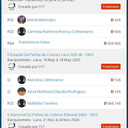
Creado por
FVT
Finalizado
R32
María Melendez
D
2x6
R32
Carmela Ramirez/Aranza Colmenares
D
0x6
Franshesca Salas
R64
D
0x6 0x6
II Estadal G4 Pelota de Colores Lara 2025 @ - 10DS
Barquisimeto - Lara, 16 May à 18 May 2025
Creado por
FVT
Finalizado
Q
Marcela Colmenarez
D
1x6
Q
Alicia Martinez/Claudia Rodriguez
D
1x6
R32
Mathilda Tavares
D
0x6 1x6
V Nacional G2 Pelota de Colores Babolat 2024 - 10DS
Barquisimeto - Lara, 21 Nov à 24 Nov 2024
Creado por
FVT
Finalizado