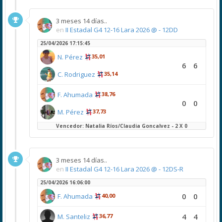
3 meses 14 días..
en
II Estadal G4 12-16 Lara 2026 @ - 12DD
25/04/2026 17:15:45
N. Pérez
35,01
6
6
C. Rodriguez
35,14
F. Ahumada
38,76
0
0
M. Pérez
37,73
Vencedor: Natalia Ríos/Claudia Goncalvez - 2 X 0
3 meses 14 días..
en
II Estadal G4 12-16 Lara 2026 @ - 12DS-R
25/04/2026 16:06:00
0
0
F. Ahumada
40,00
4
4
M. Santeliz
36,77