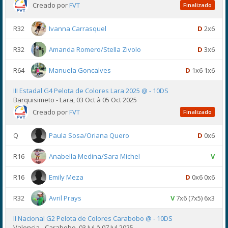
Creado por
FVT
Finalizado
R32
Ivanna Carrasquel
D
2x6
R32
Amanda Romero/Stella Zivolo
D
3x6
R64
Manuela Goncalves
D
1x6 1x6
III Estadal G4 Pelota de Colores Lara 2025 @ - 10DS
Barquisimeto - Lara, 03 Oct à 05 Oct 2025
Creado por
FVT
Finalizado
Q
Paula Sosa/Oriana Quero
D
0x6
R16
Anabella Medina/Sara Michel
V
R16
Emily Meza
D
0x6 0x6
R32
Avril Prays
V
7x6 (7x5) 6x3
II Nacional G2 Pelota de Colores Carabobo @ - 10DS
Valencia - Carabobo, 03 Jul à 07 Jul 2025