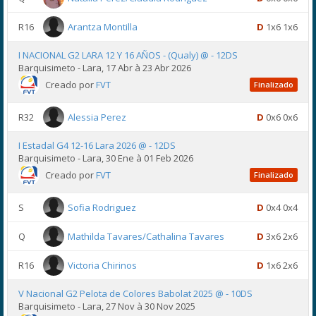
R16
Arantza Montilla
D
1x6 1x6
I NACIONAL G2 LARA 12 Y 16 AÑOS - (Qualy) @ - 12DS
Barquisimeto - Lara, 17 Abr à 23 Abr 2026
Creado por
FVT
Finalizado
R32
Alessia Perez
D
0x6 0x6
I Estadal G4 12-16 Lara 2026 @ - 12DS
Barquisimeto - Lara, 30 Ene à 01 Feb 2026
Creado por
FVT
Finalizado
S
Sofia Rodriguez
D
0x4 0x4
Q
Mathilda Tavares/Cathalina Tavares
D
3x6 2x6
R16
Victoria Chirinos
D
1x6 2x6
V Nacional G2 Pelota de Colores Babolat 2025 @ - 10DS
Barquisimeto - Lara, 27 Nov à 30 Nov 2025