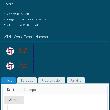
Sobre
Venezuela/LAR
Juega con la mano derecha.
Mi raqueta es Babolat
WTN - World Tennis Number
40,00
Singles
38,76
Dobles
Início
Partidos
Programación
Ranking
Línea del tiempo
Ahora