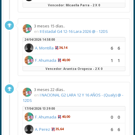
Vencedor: Micaella Parra - 2 X 0
3 meses 15 días..
en
II Estadal G4 12-16 Lara 2026 @ - 12DS
24/04/2026 14:58:00
6
6
A. Montilla
36,14
1
1
F. Ahumada
40,00
Vencedor: Arantza Oropeza - 2 X 0
3 meses 22 días..
en
I NACIONAL G2 LARA 12 Y 16 AÑOS - (Qualy) @ -
12DS
17/04/2026 13:39:00
0
0
F. Ahumada
40,00
6
6
A. Perez
35,64