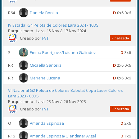
R64
Daniela Bonilla
D
0x6 0x6
IV Estadal G4 Pelota de Colores Lara 2024 - 10DS
Barquisimeto - Lara, 15 Nov à 17 Nov 2024
Creado por
FVT
Finalizado
S
Emma Rodríguez/Luisana Galíndez
D
3x6
RR
Micaella Santeliz
D
2x6 0x6
RR
Mariana Lucena
D
0x6 0x6
VI Nacional G2 Pelota de Colores Babolat Copa Laser Colores
Lara 2023 - 08DS
Barquisimeto - Lara, 23 Nov à 26 Nov 2023
Creado por
FVT
Finalizado
Q
Amanda Espinoza
D
2x6
R16
Amanda Espinoza/Glendimar Argel
D
1x6