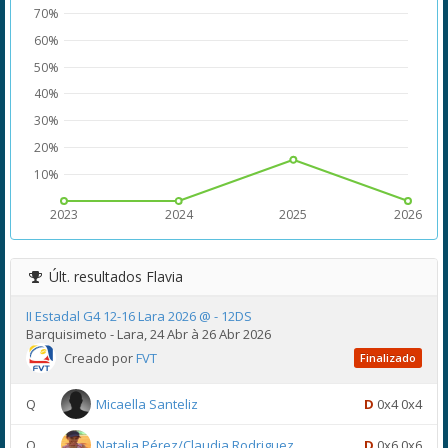
70%
60%
50%
40%
30%
20%
10%
2023
2024
2025
2026
Últ. resultados
Flavia
II Estadal G4 12-16 Lara 2026 @ - 12DS
Barquisimeto - Lara, 24 Abr à 26 Abr 2026
Creado por
FVT
Finalizado
Q
Micaella Santeliz
D
0x4 0x4
Q
Natalia Pérez/Claudia Rodriguez
D
0x6 0x6