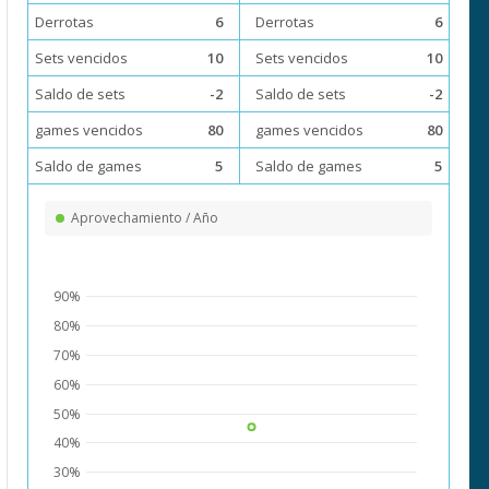
Derrotas
6
Derrotas
6
Sets vencidos
10
Sets vencidos
10
Saldo de sets
-2
Saldo de sets
-2
games vencidos
80
games vencidos
80
Saldo de games
5
Saldo de games
5
Aprovechamiento / Año
90%
80%
70%
60%
50%
40%
30%