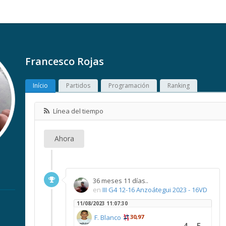
Francesco Rojas
Início
Partidos
Programación
Ranking
Línea del tiempo
Ahora
36 meses 11 días..
en
III G4 12-16 Anzoátegui 2023 - 16VD
11/08/2023 11:07:30
F. Blanco
30,97