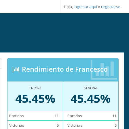
Hola,
ingresar aquí
o
registrarse
.
Rendimiento de Francesco
EN 2023
GENERAL
45.45%
45.45%
Partidos
11
Partidos
11
Victorias
5
Victorias
5