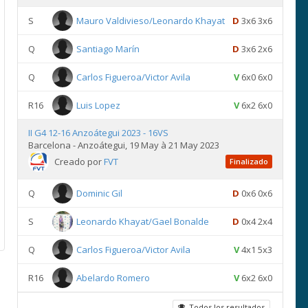
S
Mauro Valdivieso/Leonardo Khayat
D
3x6 3x6
Q
Santiago Marín
D
3x6 2x6
Q
Carlos Figueroa/Victor Avila
V
6x0 6x0
R16
Luis Lopez
V
6x2 6x0
II G4 12-16 Anzoátegui 2023 - 16VS
Barcelona - Anzoátegui, 19 May à 21 May 2023
Creado por
FVT
Finalizado
Q
Dominic Gil
D
0x6 0x6
S
Leonardo Khayat/Gael Bonalde
D
0x4 2x4
Q
Carlos Figueroa/Victor Avila
V
4x1 5x3
R16
Abelardo Romero
V
6x2 6x0
Todos los resultados