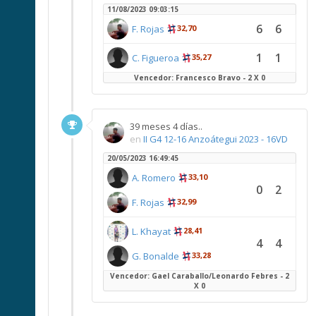
11/08/2023 09:03:15
6
6
F. Rojas
32,70
1
1
C. Figueroa
35,27
Vencedor: Francesco Bravo - 2 X 0
39 meses 4 días..
en
II G4 12-16 Anzoátegui 2023 - 16VD
20/05/2023 16:49:45
A. Romero
33,10
0
2
F. Rojas
32,99
L. Khayat
28,41
4
4
G. Bonalde
33,28
Vencedor: Gael Caraballo/Leonardo Febres - 2
X 0