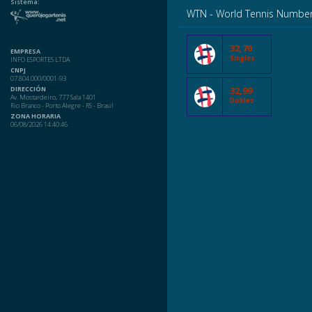
Sistema:
WTN - World Tennis Numbe
32,70
EMPRESA
Singles
INFO ESPORTES LTDA
CNPJ
07.804.000/0001-93
DIRECCIÓN
32,99
Av. Mostardeiro, 777 Sala 1401
Dobles
Rio Branco - Porto Alegre - RS - Brasil
ZONA HORARIA
06/08/2026 14:40:46