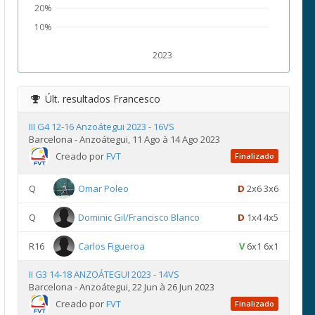
20%
10%
2023
Últ. resultados
Francesco
III G4 12-16 Anzoátegui 2023 - 16VS
Barcelona - Anzoátegui, 11 Ago à 14 Ago 2023
Creado por
FVT
Finalizado
Q
Omar Poleo
D
2x6 3x6
Q
Dominic Gil/Francisco Blanco
D
1x4 4x5
R16
Carlos Figueroa
V
6x1 6x1
II G3 14-18 ANZOÁTEGUI 2023 - 14VS
Barcelona - Anzoátegui, 22 Jun à 26 Jun 2023
Creado por
FVT
Finalizado