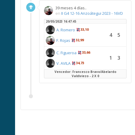
39 meses 4 días..
en
II G4 12-16 Anzoátegui 2023 - 16VD
20/05/2023 16:47:45
A. Romero
33,10
4
5
F. Rojas
32,99
C. Figueroa
33,66
1
3
V. AVILA
34,73
Vencedor: Francesco Bravo/Abelardo
Valdiviezo - 2 X 0