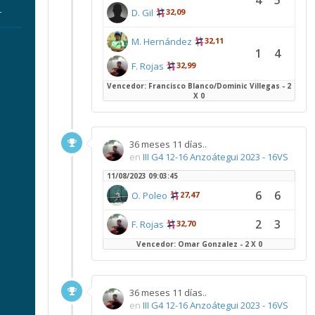
4
5
D. Gil
32,09
r
M. Hernández
32,11
1
4
F. Rojas
32,99
Vencedor: Francisco Blanco/Dominic Villegas - 2
X 0
36 meses 11 días..
en
III G4 12-16 Anzoátegui 2023 - 16VS
11/08/2023 09:03:45
6
6
O. Poleo
27,47
2
3
F. Rojas
32,70
Vencedor: Omar Gonzalez - 2 X 0
36 meses 11 días..
en
III G4 12-16 Anzoátegui 2023 - 16VS