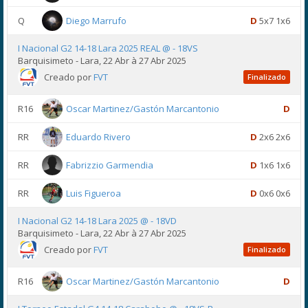
Q
Diego Marrufo
D
5x7 1x6
I Nacional G2 14-18 Lara 2025 REAL @ - 18VS
Barquisimeto - Lara, 22 Abr à 27 Abr 2025
Creado por
FVT
Finalizado
R16
Oscar Martinez/Gastón Marcantonio
D
RR
Eduardo Rivero
D
2x6 2x6
RR
Fabrizzio Garmendia
D
1x6 1x6
RR
Luis Figueroa
D
0x6 0x6
I Nacional G2 14-18 Lara 2025 @ - 18VD
Barquisimeto - Lara, 22 Abr à 27 Abr 2025
Creado por
FVT
Finalizado
R16
Oscar Martinez/Gastón Marcantonio
D