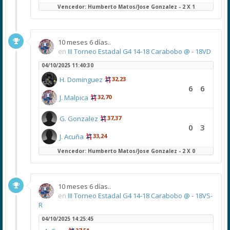
Vencedor: Humberto Matos/Jose Gonzalez - 2 X 1
10 meses 6 días..
en
III Torneo Estadal G4 14-18 Carabobo @ - 18VD
04/10/2025 11:40:30
H. Dominguez
32,23
6
6
J. Malpica
32,70
G. Gonzalez
37,37
0
3
J. Acuña
33,24
Vencedor: Humberto Matos/Jose Gonzalez - 2 X 0
10 meses 6 días..
en
III Torneo Estadal G4 14-18 Carabobo @ - 18VS-
R
04/10/2025 14:25:45