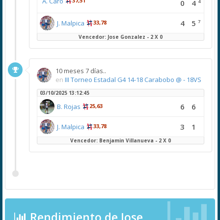
A. Caro
37,51
4
0
4
7
4
5
J. Malpica
33,78
Vencedor: Jose Gonzalez - 2 X 0
10 meses 7 días..
en
III Torneo Estadal G4 14-18 Carabobo @ - 18VS
03/10/2025 13:12:45
6
6
B. Rojas
25,63
3
1
J. Malpica
33,78
Vencedor: Benjamin Villanueva - 2 X 0
Rendimiento de Jose