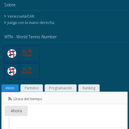
Sobre
Venezuela/CAR
Juega con la mano derecha.
WTN - World Tennis Number
33,78
Singles
32,70
Dobles
Início
Partidos
Programación
Ranking
Línea del tiempo
Ahora