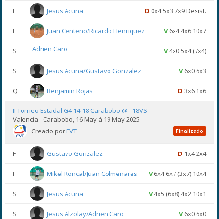
F
Jesus Acuña
D
0x4 5x3 7x9 Desist.
F
Juan Centeno/Ricardo Henriquez
V
6x4 4x6 10x7
Adrien Caro
S
V
4x0 5x4 (7x4)
S
Jesus Acuña/Gustavo Gonzalez
V
6x0 6x3
Q
Benjamin Rojas
D
3x6 1x6
II Torneo Estadal G4 14-18 Carabobo @ - 18VS
Valencia - Carabobo, 16 May à 19 May 2025
Creado por
FVT
Finalizado
F
Gustavo Gonzalez
D
1x4 2x4
F
Mikel Roncal/Juan Colmenares
V
6x4 6x7 (3x7) 10x4
S
Jesus Acuña
V
4x5 (6x8) 4x2 10x1
S
Jesus Alzolay/Adrien Caro
V
6x0 6x0