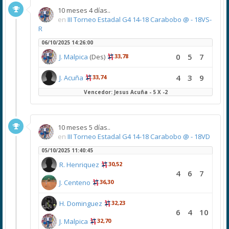
10 meses 4 días..
en
III Torneo Estadal G4 14-18 Carabobo @ - 18VS-
R
06/10/2025 14:26:00
0
5
7
J. Malpica
(Des)
33,78
4
3
9
J. Acuña
33,74
Vencedor: Jesus Acuña - 5 X -2
10 meses 5 días..
en
III Torneo Estadal G4 14-18 Carabobo @ - 18VD
05/10/2025 11:40:45
R. Henriquez
30,52
4
6
7
J. Centeno
36,30
H. Dominguez
32,23
6
4
10
J. Malpica
32,70