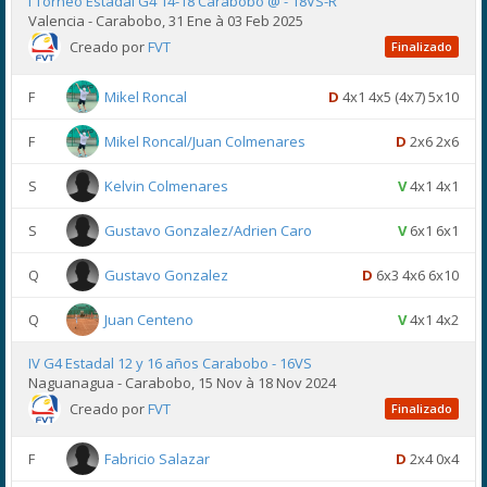
I Torneo Estadal G4 14-18 Carabobo @ - 18VS-R
Valencia - Carabobo, 31 Ene à 03 Feb 2025
Creado por
FVT
Finalizado
F
Mikel Roncal
D
4x1 4x5 (4x7) 5x10
F
Mikel Roncal/Juan Colmenares
D
2x6 2x6
S
Kelvin Colmenares
V
4x1 4x1
S
Gustavo Gonzalez/Adrien Caro
V
6x1 6x1
Q
Gustavo Gonzalez
D
6x3 4x6 6x10
Q
Juan Centeno
V
4x1 4x2
IV G4 Estadal 12 y 16 años Carabobo - 16VS
Naguanagua - Carabobo, 15 Nov à 18 Nov 2024
Creado por
FVT
Finalizado
F
Fabricio Salazar
D
2x4 0x4