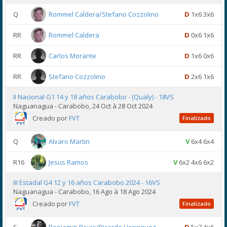
Q
Rommel Caldera/Stefano Cozzolino
D
1x6 3x6
RR
Rommel Caldera
D
0x6 1x6
RR
Carlos Morante
D
1x6 0x6
RR
Stefano Cozzolino
D
2x6 1x6
II Nacional G1 14 y 18 años Carabobo - (Qualy) - 18VS
Naguanagua - Carabobo, 24 Oct à 28 Oct 2024
Creado por
FVT
Finalizado
Q
Alvaro Martin
V
6x4 6x4
R16
Jesus Ramos
V
6x2 4x6 6x2
III Estadal G4 12 y 16 años Carabobo 2024 - 16VS
Naguanagua - Carabobo, 16 Ago à 18 Ago 2024
Creado por
FVT
Finalizado