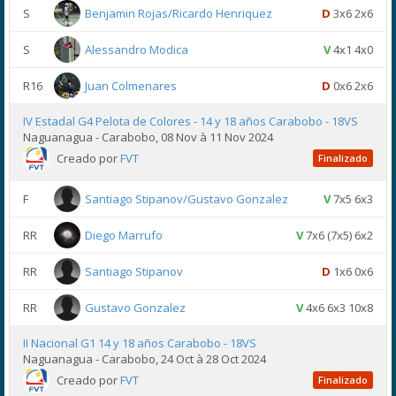
S
Benjamin Rojas/Ricardo Henriquez
D
3x6 2x6
S
Alessandro Modica
V
4x1 4x0
R16
Juan Colmenares
D
0x6 2x6
IV Estadal G4 Pelota de Colores - 14 y 18 años Carabobo - 18VS
Naguanagua - Carabobo, 08 Nov à 11 Nov 2024
Creado por
FVT
Finalizado
F
Santiago Stipanov/Gustavo Gonzalez
V
7x5 6x3
RR
Diego Marrufo
V
7x6 (7x5) 6x2
RR
Santiago Stipanov
D
1x6 0x6
RR
Gustavo Gonzalez
V
4x6 6x3 10x8
II Nacional G1 14 y 18 años Carabobo - 18VS
Naguanagua - Carabobo, 24 Oct à 28 Oct 2024
Creado por
FVT
Finalizado