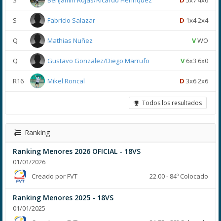
S
Benjamin Rojas/Ricardo Henriquez
D
5x7 4x6
S
Fabricio Salazar
D
1x4 2x4
Q
Mathias Nuñez
V
WO
Q
Gustavo Gonzalez/Diego Marrufo
V
6x3 6x0
R16
Mikel Roncal
D
3x6 2x6
Todos los resultados
Ranking
Ranking Menores 2026 OFICIAL - 18VS
01/01/2026
Creado por FVT
22.00 - 84º Colocado
Ranking Menores 2025 - 18VS
01/01/2025