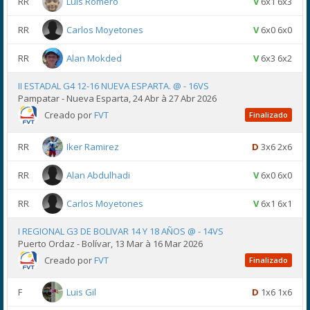
RR
Luis Romero
V
6x1 6x3
RR
Carlos Moyetones
V
6x0 6x0
RR
Alan Mokded
V
6x3 6x2
II ESTADAL G4 12-16 NUEVA ESPARTA. @ - 16VS
Pampatar - Nueva Esparta, 24 Abr à 27 Abr 2026
Creado por
FVT
Finalizado
RR
Iker Ramirez
D
3x6 2x6
RR
Alan Abdulhadi
V
6x0 6x0
RR
Carlos Moyetones
V
6x1 6x1
I REGIONAL G3 DE BOLIVAR 14 Y 18 AÑOS @ - 14VS
Puerto Ordaz - Bolívar, 13 Mar à 16 Mar 2026
Creado por
FVT
Finalizado
F
Luis Gil
D
1x6 1x6