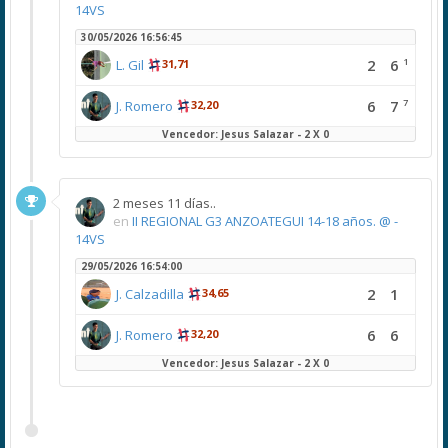
14VS
30/05/2026 16:56:45
1
2
6
L. Gil
31,71
7
6
7
J. Romero
32,20
Vencedor: Jesus Salazar - 2 X 0
2 meses 11 días..
en
II REGIONAL G3 ANZOATEGUI 14-18 años. @ -
14VS
29/05/2026 16:54:00
2
1
J. Calzadilla
34,65
6
6
J. Romero
32,20
Vencedor: Jesus Salazar - 2 X 0