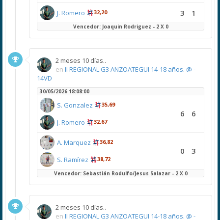
3
1
J. Romero
32,20
Vencedor: Joaquin Rodriguez - 2 X 0
2 meses 10 días..
en
II REGIONAL G3 ANZOATEGUI 14-18 años. @ -
14VD
30/05/2026 18:08:00
S. Gonzalez
35,69
6
6
J. Romero
32,67
A. Marquez
36,82
0
3
S. Ramírez
38,72
Vencedor: Sebastián Rodulfo/Jesus Salazar - 2 X 0
2 meses 10 días..
en
II REGIONAL G3 ANZOATEGUI 14-18 años. @ -