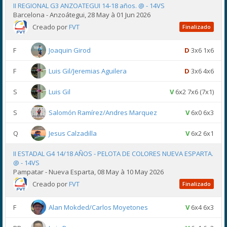
II REGIONAL G3 ANZOATEGUI 14-18 años. @ - 14VS
Barcelona - Anzoátegui, 28 May à 01 Jun 2026
Creado por
FVT
Finalizado
F
Joaquin Girod
D
3x6 1x6
F
Luis Gil/Jeremias Aguilera
D
3x6 4x6
S
Luis Gil
V
6x2 7x6 (7x1)
S
Salomón Ramírez/Andres Marquez
V
6x0 6x3
Q
Jesus Calzadilla
V
6x2 6x1
II ESTADAL G4 14/18 AÑOS - PELOTA DE COLORES NUEVA ESPARTA.
@ - 14VS
Pampatar - Nueva Esparta, 08 May à 10 May 2026
Creado por
FVT
Finalizado
F
Alan Mokded/Carlos Moyetones
V
6x4 6x3