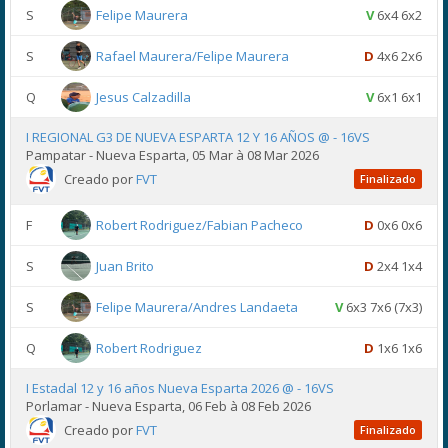
S
Felipe Maurera
V
6x4 6x2
S
Rafael Maurera/Felipe Maurera
D
4x6 2x6
Q
Jesus Calzadilla
V
6x1 6x1
I REGIONAL G3 DE NUEVA ESPARTA 12 Y 16 AÑOS @ - 16VS
Pampatar - Nueva Esparta, 05 Mar à 08 Mar 2026
Creado por
FVT
Finalizado
F
Robert Rodriguez/Fabian Pacheco
D
0x6 0x6
S
Juan Brito
D
2x4 1x4
S
Felipe Maurera/Andres Landaeta
V
6x3 7x6 (7x3)
Q
Robert Rodriguez
D
1x6 1x6
I Estadal 12 y 16 años Nueva Esparta 2026 @ - 16VS
Porlamar - Nueva Esparta, 06 Feb à 08 Feb 2026
Creado por
FVT
Finalizado