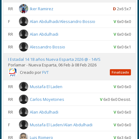
RR
Iker Ramirez
D
2x6 5x7
F
Alan Abdulhadi/Alessandro Bossio
V
6x0 6x0
RR
Alan Abdulhadi
V
6x0 6x0
RR
Alessandro Bossio
V
6x0 6x1
I Estadal 14 18 años Nueva Esparta 2026 @ - 14VS
Porlamar - Nueva Esparta, 06 Feb à 08 Feb 2026
Creado por
FVT
Finalizado
RR
Mustafa El Laden
V
6x0 6x0
RR
Carlos Moyetones
V
6x0 6x0 Desist.
RR
Alan Abdulhadi
V
6x0 6x0
F
Mustafa El Laden/Alan Abdulhadi
V
6x0 6x0
RR
Luis Romero
V
6x3 6x0