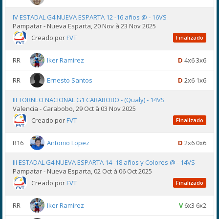
IV ESTADAL G4 NUEVA ESPARTA 12 -16 años @ - 16VS
Pampatar - Nueva Esparta, 20 Nov à 23 Nov 2025
Creado por
FVT
Finalizado
RR
Iker Ramirez
D
4x6 3x6
RR
Ernesto Santos
D
2x6 1x6
III TORNEO NACIONAL G1 CARABOBO - (Qualy) - 14VS
Valencia - Carabobo, 29 Oct à 03 Nov 2025
Creado por
FVT
Finalizado
R16
Antonio Lopez
D
2x6 0x6
III ESTADAL G4 NUEVA ESPARTA 14 -18 años y Colores @ - 14VS
Pampatar - Nueva Esparta, 02 Oct à 06 Oct 2025
Creado por
FVT
Finalizado
RR
Iker Ramirez
V
6x3 6x2