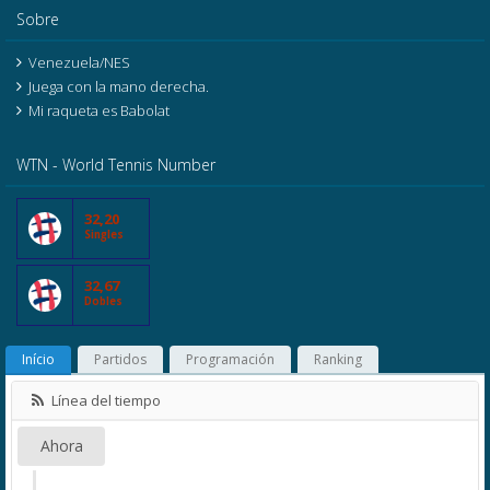
Sobre
Venezuela/NES
Juega con la mano derecha.
Mi raqueta es Babolat
WTN - World Tennis Number
32,20
Singles
32,67
Dobles
Início
Partidos
Programación
Ranking
Línea del tiempo
Ahora