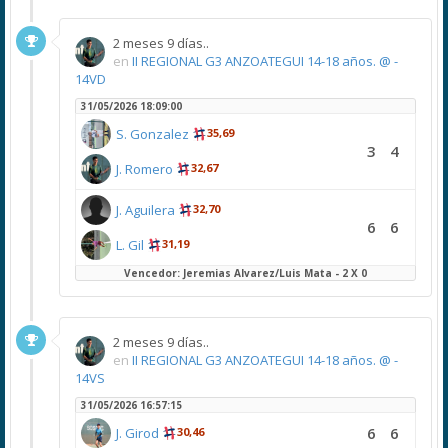
2 meses 9 días..
en
II REGIONAL G3 ANZOATEGUI 14-18 años. @ -
14VD
31/05/2026 18:09:00
S. Gonzalez
35,69
3
4
J. Romero
32,67
J. Aguilera
32,70
6
6
L. Gil
31,19
Vencedor: Jeremias Alvarez/Luis Mata - 2 X 0
2 meses 9 días..
en
II REGIONAL G3 ANZOATEGUI 14-18 años. @ -
14VS
31/05/2026 16:57:15
6
6
J. Girod
30,46