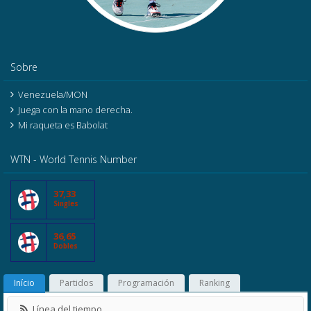
Sobre
Venezuela/MON
Juega con la mano derecha.
Mi raqueta es Babolat
WTN - World Tennis Number
37,33
Singles
36,65
Dobles
Início
Partidos
Programación
Ranking
Línea del tiempo