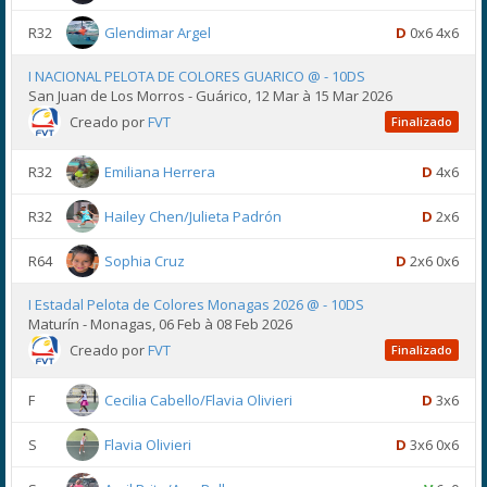
R32
Glendimar Argel
D
0x6 4x6
I NACIONAL PELOTA DE COLORES GUARICO @ - 10DS
San Juan de Los Morros - Guárico, 12 Mar à 15 Mar 2026
Creado por
FVT
Finalizado
R32
Emiliana Herrera
D
4x6
R32
Hailey Chen/Julieta Padrón
D
2x6
R64
Sophia Cruz
D
2x6 0x6
I Estadal Pelota de Colores Monagas 2026 @ - 10DS
Maturín - Monagas, 06 Feb à 08 Feb 2026
Creado por
FVT
Finalizado
F
Cecilia Cabello/Flavia Olivieri
D
3x6
S
Flavia Olivieri
D
3x6 0x6