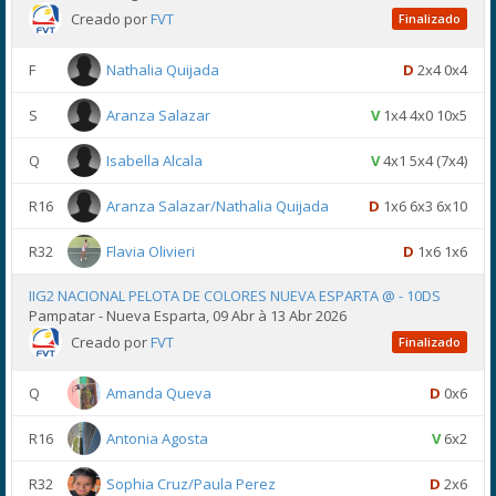
Creado por
FVT
Finalizado
F
Nathalia Quijada
D
2x4 0x4
S
Aranza Salazar
V
1x4 4x0 10x5
Q
Isabella Alcala
V
4x1 5x4 (7x4)
R16
Aranza Salazar/Nathalia Quijada
D
1x6 6x3 6x10
R32
Flavia Olivieri
D
1x6 1x6
IIG2 NACIONAL PELOTA DE COLORES NUEVA ESPARTA @ - 10DS
Pampatar - Nueva Esparta, 09 Abr à 13 Abr 2026
Creado por
FVT
Finalizado
Q
Amanda Queva
D
0x6
R16
Antonia Agosta
V
6x2
R32
Sophia Cruz/Paula Perez
D
2x6