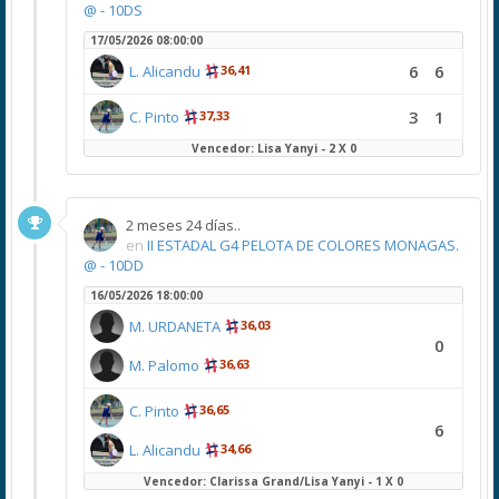
@ - 10DS
17/05/2026 08:00:00
6
6
L. Alicandu
36,41
3
1
C. Pinto
37,33
Vencedor: Lisa Yanyi - 2 X 0
2 meses 24 días..
en
II ESTADAL G4 PELOTA DE COLORES MONAGAS.
@ - 10DD
16/05/2026 18:00:00
M. URDANETA
36,03
0
M. Palomo
36,63
C. Pinto
36,65
6
L. Alicandu
34,66
Vencedor: Clarissa Grand/Lisa Yanyi - 1 X 0