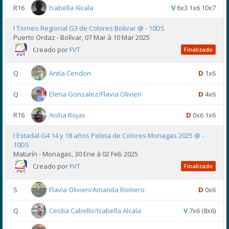
R16
Isabella Alcala
V
6x3 1x6 10x7
I Torneo Regional G3 de Colores Bolivar @ - 10DS
Puerto Ordaz - Bolívar, 07 Mar à 10 Mar 2025
Creado por
FVT
Finalizado
Q
Antía Cendon
D
1x6
Q
Elena Gonzalez/Flavia Olivieri
D
4x6
R16
Aisha Rojas
D
0x6 1x6
I Estadal G4 14 y 18 años Pelota de Colores Monagas 2025 @ -
10DS
Maturín - Monagas, 30 Ene à 02 Feb 2025
Creado por
FVT
Finalizado
S
Flavia Olivieri/Amanda Romero
D
0x6
Q
Cecilia Cabello/Isabella Alcala
V
7x6 (8x6)