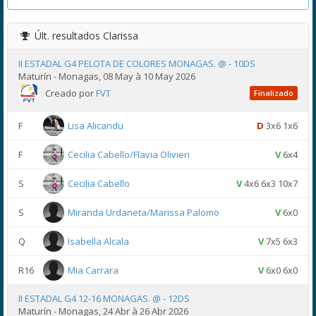
Últ. resultados
Clarissa
II ESTADAL G4 PELOTA DE COLORES MONAGAS. @ - 10DS
Maturín - Monagas, 08 May à 10 May 2026
Creado por
FVT
Finalizado
F
Lisa Alicandu
D
3x6 1x6
F
Cecilia Cabello/Flavia Olivieri
V
6x4
S
Cecilia Cabello
V
4x6 6x3 10x7
S
Miranda Urdaneta/Marissa Palomo
V
6x0
Q
Isabella Alcala
V
7x5 6x3
R16
Mia Carrara
V
6x0 6x0
II ESTADAL G4 12-16 MONAGAS. @ - 12DS
Maturín - Monagas, 24 Abr à 26 Abr 2026