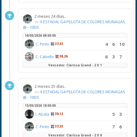
2 meses 24 días..
en
II ESTADAL G4 PELOTA DE COLORES MONAGAS.
@ - 10DS
16/05/2026 08:00:00
4
6
10
C. Pinto
37,33
6
3
7
C. Cabello
38,26
Vencedor: Clarissa Grand - 2 X 1
2 meses 25 días..
en
II ESTADAL G4 PELOTA DE COLORES MONAGAS.
@ - 10DS
15/05/2026 18:00:00
5
3
I. Alcala
39,12
7
6
C. Pinto
37,33
Vencedor: Clarissa Grand - 2 X 0