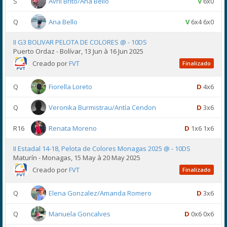
S
Avril Brito/Ana Bello
V
6x0
Q
Ana Bello
V
6x4 6x0
II G3 BOLIVAR PELOTA DE COLORES @ - 10DS
Puerto Ordaz - Bolívar, 13 Jun à 16 Jun 2025
Creado por
FVT
Finalizado
Q
Fiorella Loreto
D
4x6
Q
Veronika Burmistrau/Antía Cendon
D
3x6
R16
Renata Moreno
D
1x6 1x6
II Estadal 14-18, Pelota de Colores Monagas 2025 @ - 10DS
Maturín - Monagas, 15 May à 20 May 2025
Creado por
FVT
Finalizado
Q
Elena Gonzalez/Amanda Romero
D
3x6
Q
Manuela Goncalves
D
0x6 0x6