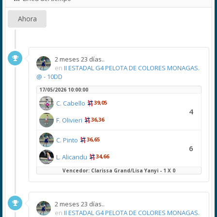
Ahora
2 meses 23 días..
en
II ESTADAL G4 PELOTA DE COLORES MONAGAS.
@ - 10DD
17/05/2026 10:00:00
C. Cabello
39,05
4
F. Olivieri
36,36
C. Pinto
36,65
6
L. Alicandu
34,66
Vencedor: Clarissa Grand/Lisa Yanyi - 1 X 0
2 meses 23 días..
en
II ESTADAL G4 PELOTA DE COLORES MONAGAS.