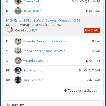
Q
Valeria Bello
D
5x4 (7x2) 1x4 6x10
R16
Flavia Olivieri
D
0x6 0x6
IV G4 Estadal 14 y 18 años - Colores Monagas - 08DS
Maturín - Monagas, 28 Nov à 01 Dic 2024
Creado por
FVT
Finalizado
F
Miranda Marcano/Lisa Alicandu
D
2x6
S
Cecilia Cabello/Isabella Alcala
V
6x0
S
Miranda Marcano
D
0x4 1x4
RR
Lisa Alicandu
D
4x5 (5x7) 0x4
RR
Isabella Alcala
V
4x0 4x0
Todos los resultados
Ranking