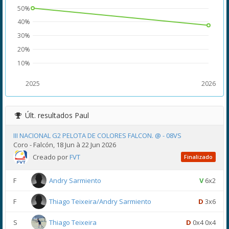
50%
40%
30%
20%
10%
2025
2026
Últ. resultados
Paul
III NACIONAL G2 PELOTA DE COLORES FALCON. @ - 08VS
Coro - Falcón, 18 Jun à 22 Jun 2026
Creado por
FVT
Finalizado
F
Andry Sarmiento
V
6x2
F
Thiago Teixeira/Andry Sarmiento
D
3x6
S
Thiago Teixeira
D
0x4 0x4