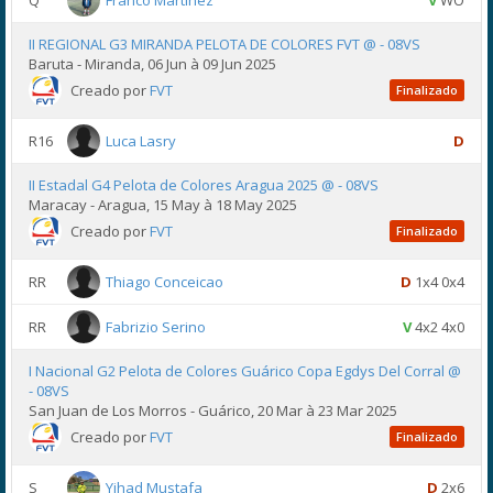
Q
Franco Martinez
V
WO
II REGIONAL G3 MIRANDA PELOTA DE COLORES FVT @ - 08VS
Baruta - Miranda, 06 Jun à 09 Jun 2025
Creado por
FVT
Finalizado
R16
Luca Lasry
D
II Estadal G4 Pelota de Colores Aragua 2025 @ - 08VS
Maracay - Aragua, 15 May à 18 May 2025
Creado por
FVT
Finalizado
RR
Thiago Conceicao
D
1x4 0x4
RR
Fabrizio Serino
V
4x2 4x0
I Nacional G2 Pelota de Colores Guárico Copa Egdys Del Corral @
- 08VS
San Juan de Los Morros - Guárico, 20 Mar à 23 Mar 2025
Creado por
FVT
Finalizado
S
Yihad Mustafa
D
2x6