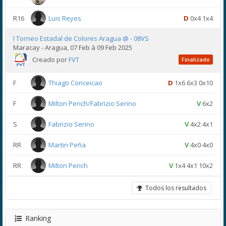
R16
Luis Reyes
D
0x4 1x4
I Torneo Estadal de Colores Aragua @ - 08VS
Maracay - Aragua, 07 Feb à 09 Feb 2025
Creado por
FVT
Finalizado
F
Thiago Conceicao
D
1x6 6x3 0x10
F
Milton Perich/Fabrizio Serino
V
6x2
S
Fabrizio Serino
V
4x2 4x1
RR
Martin Peña
V
4x0 4x0
RR
Milton Perich
V
1x4 4x1 10x2
Todos los resultados
Ranking