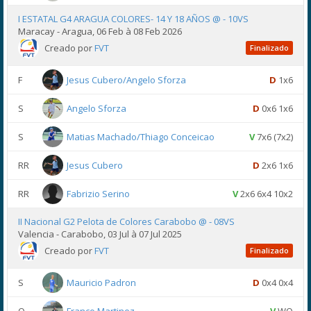
I ESTATAL G4 ARAGUA COLORES- 14 Y 18 AÑOS @ - 10VS
Maracay - Aragua, 06 Feb à 08 Feb 2026
Creado por
FVT
Finalizado
F
Jesus Cubero/Angelo Sforza
D
1x6
S
Angelo Sforza
D
0x6 1x6
S
Matias Machado/Thiago Conceicao
V
7x6 (7x2)
RR
Jesus Cubero
D
2x6 1x6
RR
Fabrizio Serino
V
2x6 6x4 10x2
II Nacional G2 Pelota de Colores Carabobo @ - 08VS
Valencia - Carabobo, 03 Jul à 07 Jul 2025
Creado por
FVT
Finalizado
S
Mauricio Padron
D
0x4 0x4