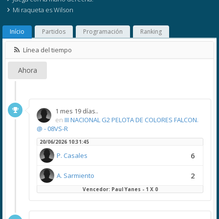
Mi raqueta es Wilson
Início
Partidos
Programación
Ranking
Línea del tiempo
Ahora
1 mes 19 días..
en
III NACIONAL G2 PELOTA DE COLORES FALCON.
@ - 08VS-R
20/06/2026 10:31:45
6
P. Casales
2
A. Sarmiento
Vencedor: Paul Yanes - 1 X 0