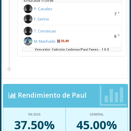
07/02/2026 17:30:00
P. Casales
7
7
F. Serino
T. Conceicao
2
6
M. Machado
35,80
Vencedor: Fabrizio Cadenas/Paul Yanes - 1 X 0
Rendimiento de Paul
EN 2026
GENERAL
37.50%
45.00%