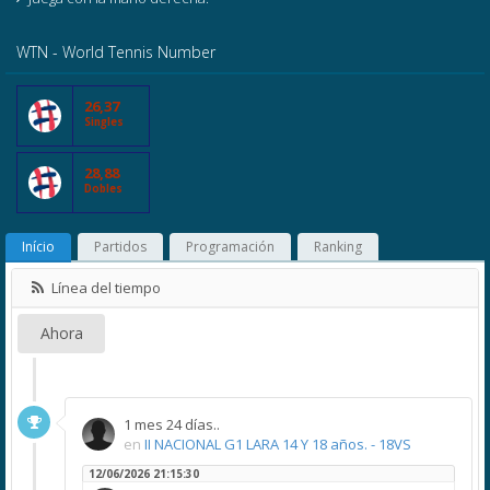
WTN - World Tennis Number
26,37
Singles
28,88
Dobles
Início
Partidos
Programación
Ranking
Línea del tiempo
Ahora
1 mes 24 días..
en
II NACIONAL G1 LARA 14 Y 18 años. - 18VS
12/06/2026 21:15:30