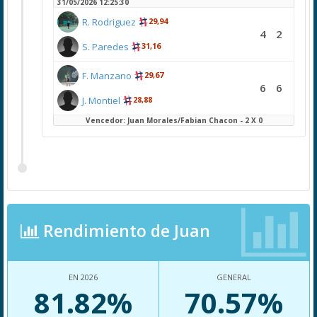
31/05/2026 12:25:30
R. Rodriguez
29,94
4
2
S. Paredes
31,16
F. Manzano
29,67
6
6
J. Montiel
28,88
Vencedor: Juan Morales/Fabian Chacon - 2 X 0
Rendimiento de Juan
EN 2026
GENERAL
81.82%
70.57%