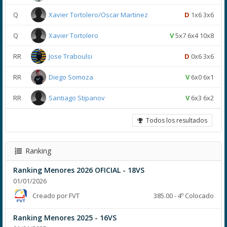
Q
Xavier Tortolero/Oscar Martinez
D
1x6 3x6
Q
Xavier Tortolero
V
5x7 6x4 10x8
RR
Jose Traboulsi
D
0x6 3x6
RR
Diego Somoza
V
6x0 6x1
RR
Santiago Stipanov
V
6x3 6x2
Todos los resultados
Ranking
Ranking Menores 2026 OFICIAL - 18VS
01/01/2026
Creado por FVT
385.00 - 4º Colocado
Ranking Menores 2025 - 16VS