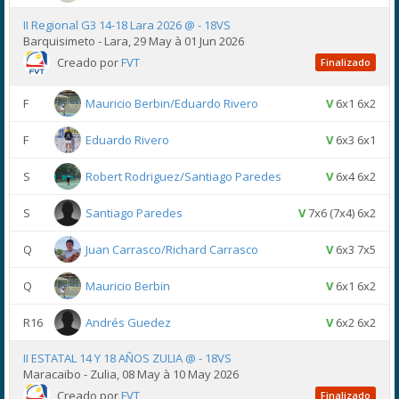
II Regional G3 14-18 Lara 2026 @ - 18VS
Barquisimeto - Lara, 29 May à 01 Jun 2026
Creado por
FVT
Finalizado
F
Mauricio Berbin/Eduardo Rivero
V
6x1 6x2
F
Eduardo Rivero
V
6x3 6x1
S
Robert Rodriguez/Santiago Paredes
V
6x4 6x2
S
Santiago Paredes
V
7x6 (7x4) 6x2
Q
Juan Carrasco/Richard Carrasco
V
6x3 7x5
Q
Mauricio Berbin
V
6x1 6x2
R16
Andrés Guedez
V
6x2 6x2
II ESTATAL 14 Y 18 AÑOS ZULIA @ - 18VS
Maracaibo - Zulia, 08 May à 10 May 2026
Creado por
FVT
Finalizado