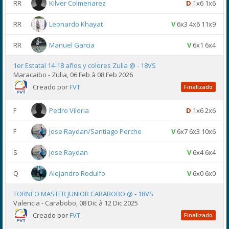
RR
Kilver Colmenarez
D
1x6 1x6
RR
Leonardo Khayat
V
6x3 4x6 11x9
RR
Manuel Garcia
V
6x1 6x4
1er Estatal 14-18 años y colores Zulia @ - 18VS
Maracaibo - Zulia, 06 Feb à 08 Feb 2026
Creado por
FVT
Finalizado
F
Pedro Viloria
D
1x6 2x6
F
Jose Raydan/Santiago Perche
V
6x7 6x3 10x6
S
Jose Raydan
V
6x4 6x4
Q
Alejandro Rodulfo
V
6x0 6x0
TORNEO MASTER JUNIOR CARABOBO @ - 18VS
Valencia - Carabobo, 08 Dic à 12 Dic 2025
Creado por
FVT
Finalizado