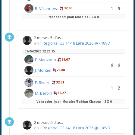
1
5
R. Villanueva
32,36
Vencedor: Juan Morales - 2 X 0
2 meses 5 días..
en
II Regional G3 14-18 Lara 2026 @ - 18VD
01/06/2026 12:26:15
F. Manzano
29,67
6
6
J. Montiel
28,88
E. Rivero
32,31
1
2
M. Berbin
32,27
Vencedor: Juan Morales/Fabian Chacon - 2 X 0
2 meses 6 días..
en
II Regional G3 14-18 Lara 2026 @ - 18VD