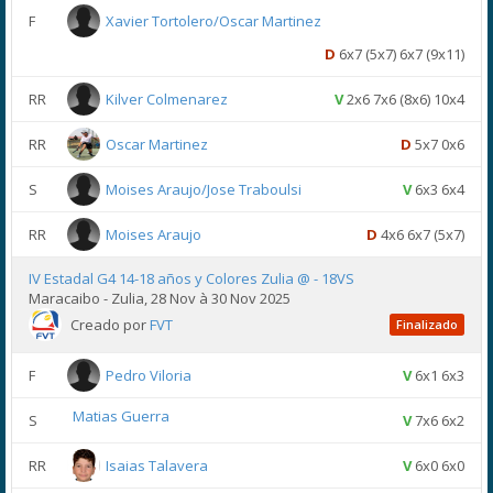
F
Xavier Tortolero/Oscar Martinez
D
6x7 (5x7) 6x7 (9x11)
RR
Kilver Colmenarez
V
2x6 7x6 (8x6) 10x4
RR
Oscar Martinez
D
5x7 0x6
S
Moises Araujo/Jose Traboulsi
V
6x3 6x4
RR
Moises Araujo
D
4x6 6x7 (5x7)
IV Estadal G4 14-18 años y Colores Zulia @ - 18VS
Maracaibo - Zulia, 28 Nov à 30 Nov 2025
Creado por
FVT
Finalizado
F
Pedro Viloria
V
6x1 6x3
Matias Guerra
S
V
7x6 6x2
RR
Isaias Talavera
V
6x0 6x0