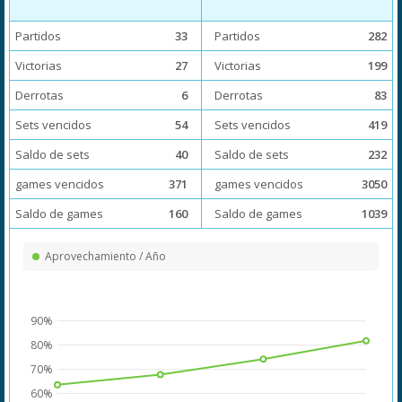
Partidos
33
Partidos
282
Victorias
27
Victorias
199
Derrotas
6
Derrotas
83
Sets vencidos
54
Sets vencidos
419
Saldo de sets
40
Saldo de sets
232
games vencidos
371
games vencidos
3050
Saldo de games
160
Saldo de games
1039
Aprovechamiento / Año
90%
80%
70%
60%