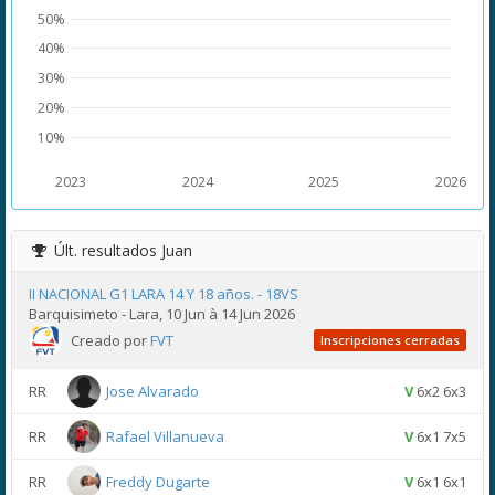
50%
40%
30%
20%
10%
2023
2024
2025
2026
Últ. resultados
Juan
II NACIONAL G1 LARA 14 Y 18 años. - 18VS
Barquisimeto - Lara, 10 Jun à 14 Jun 2026
Creado por
FVT
Inscripciones cerradas
RR
Jose Alvarado
V
6x2 6x3
RR
Rafael Villanueva
V
6x1 7x5
RR
Freddy Dugarte
V
6x1 6x1