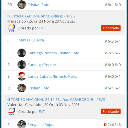
RR
Cristian Soto
V
6x1 6x0
IV Estadal G4 12-16 años Zulia @ - 16VS
Maracaibo - Zulia, 21 Nov à 23 Nov 2025
Creado por
FVT
Finalizado
Matias Guerra
F
V
6x3 6x4
F
Santiago Perche/Cristian Soto
V
7x5 6x2
S
Santiago Perche
V
6x0 6x0
S
Carlos Cabello/Ernesto Peña
V
6x0 6x1
Q
Cristian Soto
V
6x1 6x1
III TORNEO NACIONAL G1 14-18 años CARABOBO @ - 18VS
Valencia - Carabobo, 29 Oct à 03 Nov 2025
Creado por
FVT
Finalizado
S
Benjamin Rojas
D
2x6 3x6