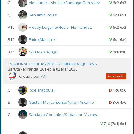
Q
Alessandro Modica/Santiago Gonzalez
V
6x2 6x3
Q
Benjamin Rojas
V
6x3 6x1
R16
Freddy Dugarte/Hector Hernandez
V
6x2 6x2
R16
Emiro Macaruk
V
6x1 6x4
R32
Santiago Rangel
V
6x0 6x0
I NACIONAL G1 14-18 AÑOS FVT MIRANDA @ - 18VS
Baruta - Miranda, 26 Feb à 02 Mar 2026
Creado por
FVT
Finalizado
Q
Jose Traboulsi
D
1x6 0x6
S
Gastón Marcantonio/Aaron Ascanio
D
3x6 4x6
Q
Santiago Gonzalez/Sebastian Vizcaya
V
7x6 (7x1) 6x1