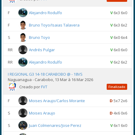
F
Alejandro Rodulfo
V
6x3 6x0
F
Bruno Toyo/Isaias Talavera
V
6x3 6x2
S
Bruno Toyo
V
6x0 6x4
RR
Andrés Pulgar
V
6x0 6x0
RR
Alejandro Rodulfo
V
6x2 6x2
I REGIONAL G3 14-18 CARABOBO @ - 18VS
Naguanagua - Carabobo, 13 Mar à 16 Mar 2026
Creado por
FVT
Finalizado
F
Moises Araujo/Carlos Morante
D
5x7 2x6
S
Moises Araujo
D
4x6 0x6
S
Juan Colmenares/Jose Perez
V
6x1 6x0