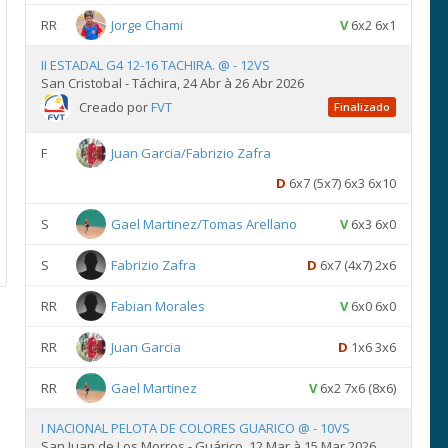
RR
Jorge Chami
V
6x2 6x1
II ESTADAL G4 12-16 TACHIRA. @ - 12VS
San Cristobal - Táchira, 24 Abr à 26 Abr 2026
Creado por
FVT
Finalizado
F
Juan Garcia/Fabrizio Zafra
D
6x7 (5x7) 6x3 6x10
S
Gael Martinez/Tomas Arellano
V
6x3 6x0
S
Fabrizio Zafra
D
6x7 (4x7) 2x6
RR
Fabian Morales
V
6x0 6x0
RR
Juan Garcia
D
1x6 3x6
RR
Gael Martinez
V
6x2 7x6 (8x6)
I NACIONAL PELOTA DE COLORES GUARICO @ - 10VS
San Juan de Los Morros - Guárico, 12 Mar à 15 Mar 2026