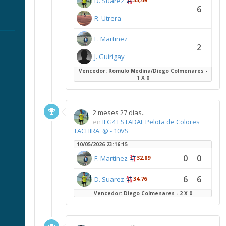
D. Suarez
6
R. Utrera
r
F. Martinez
2
J. Guirigay
Vencedor: Romulo Medina/Diego Colmenares -
1 X 0
2 meses 27 días..
en
II G4 ESTADAL Pelota de Colores
TACHIRA. @ - 10VS
10/05/2026 23:16:15
0
0
F. Martinez
32,89
6
6
D. Suarez
34,76
Vencedor: Diego Colmenares - 2 X 0