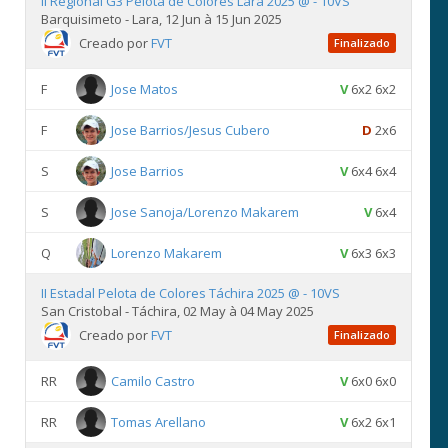
II Regional G3 Pelota de Colores Lara 2025 @ - 10VS
Barquisimeto - Lara, 12 Jun à 15 Jun 2025
Creado por
FVT
Finalizado
F
Jose Matos
V
6x2 6x2
F
Jose Barrios/Jesus Cubero
D
2x6
S
Jose Barrios
V
6x4 6x4
S
Jose Sanoja/Lorenzo Makarem
V
6x4
Q
Lorenzo Makarem
V
6x3 6x3
II Estadal Pelota de Colores Táchira 2025 @ - 10VS
San Cristobal - Táchira, 02 May à 04 May 2025
Creado por
FVT
Finalizado
RR
Camilo Castro
V
6x0 6x0
RR
Tomas Arellano
V
6x2 6x1