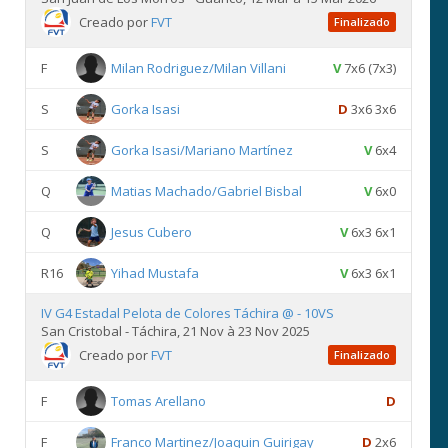
Creado por
FVT
Finalizado
F
Milan Rodriguez/Milan Villani
V
7x6 (7x3)
S
Gorka Isasi
D
3x6 3x6
S
Gorka Isasi/Mariano Martínez
V
6x4
Q
Matias Machado/Gabriel Bisbal
V
6x0
Q
Jesus Cubero
V
6x3 6x1
R16
Yihad Mustafa
V
6x3 6x1
IV G4 Estadal Pelota de Colores Táchira @ - 10VS
San Cristobal - Táchira, 21 Nov à 23 Nov 2025
Creado por
FVT
Finalizado
F
Tomas Arellano
D
F
Franco Martinez/Joaquin Guirigay
D
2x6