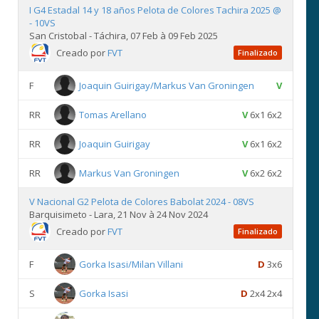
I G4 Estadal 14 y 18 años Pelota de Colores Tachira 2025 @
- 10VS
San Cristobal - Táchira, 07 Feb à 09 Feb 2025
Creado por
FVT
Finalizado
F
Joaquin Guirigay/Markus Van Groningen
V
RR
Tomas Arellano
V
6x1 6x2
RR
Joaquin Guirigay
V
6x1 6x2
RR
Markus Van Groningen
V
6x2 6x2
V Nacional G2 Pelota de Colores Babolat 2024 - 08VS
Barquisimeto - Lara, 21 Nov à 24 Nov 2024
Creado por
FVT
Finalizado
F
Gorka Isasi/Milan Villani
D
3x6
S
Gorka Isasi
D
2x4 2x4