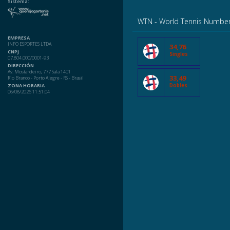
Sistema:
WTN - World Tennis Numbe
EMPRESA
INFO ESPORTES LTDA
34,76
CNPJ
Singles
07.804.000/0001-93
DIRECCIÓN
Av. Mostardeiro, 777 Sala 1401
33,49
Rio Branco - Porto Alegre - RS - Brasil
ZONA HORARIA
Dobles
06/08/2026 11:51:04