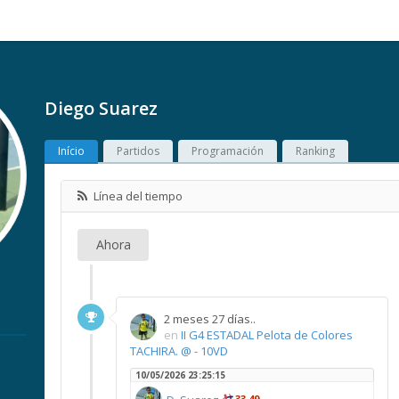
Diego Suarez
Início
Partidos
Programación
Ranking
Línea del tiempo
Ahora
2 meses 27 días..
en
II G4 ESTADAL Pelota de Colores
TACHIRA. @ - 10VD
10/05/2026 23:25:15
33,49