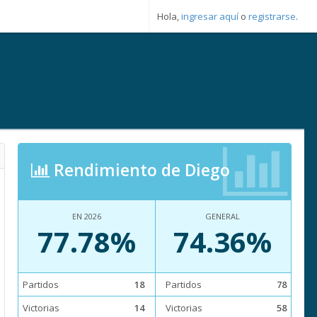
Hola,
ingresar aquí
o
registrarse
.
Rendimiento de Diego
EN 2026
GENERAL
77.78%
74.36%
Partidos
18
Partidos
78
Victorias
14
Victorias
58