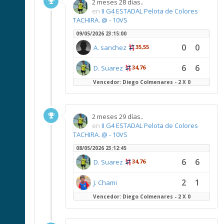
2 meses 28 días..
en
II G4 ESTADAL Pelota de Colores
TACHIRA. @ - 10VS
09/05/2026 23:15:00
0
0
A. sanchez
35,55
6
6
D. Suarez
34,76
Vencedor: Diego Colmenares - 2 X 0
2 meses 29 días..
en
II G4 ESTADAL Pelota de Colores
TACHIRA. @ - 10VS
08/05/2026 23:12:45
6
6
D. Suarez
34,76
2
1
J. Chami
Vencedor: Diego Colmenares - 2 X 0