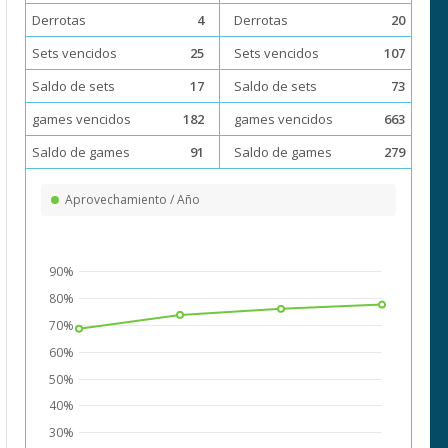
Derrotas
4
Derrotas
20
Sets vencidos
25
Sets vencidos
107
Saldo de sets
17
Saldo de sets
73
games vencidos
182
games vencidos
663
Saldo de games
91
Saldo de games
279
Aprovechamiento / Año
90%
80%
70%
60%
50%
40%
30%