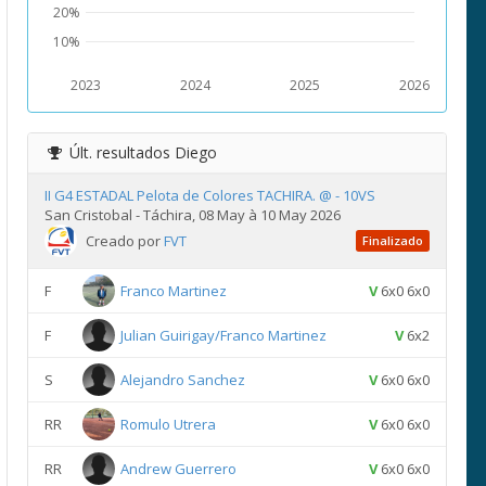
20%
10%
2023
2024
2025
2026
Últ. resultados
Diego
II G4 ESTADAL Pelota de Colores TACHIRA. @ - 10VS
San Cristobal - Táchira, 08 May à 10 May 2026
Creado por
FVT
Finalizado
F
Franco Martinez
V
6x0 6x0
F
Julian Guirigay/Franco Martinez
V
6x2
S
Alejandro Sanchez
V
6x0 6x0
RR
Romulo Utrera
V
6x0 6x0
RR
Andrew Guerrero
V
6x0 6x0