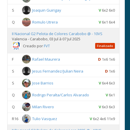
S
Joaquin Guirigay
V
6x2 6x0
Q
Romulo Utrera
V
6x1 6x4
II Nacional G2 Pelota de Colores Carabobo @ - 10VS
Valencia - Carabobo, 03 Jul à 07 Jul 2025
Creado por
FVT
Finalizado
F
Rafael Maurera
D
1x6 1x6
S
Jesus Fernandez/Julian Neira
D
1x6
S
Jose Barrios
V
6x4 6x3
Q
Rodrigo Peralta/Carlos Alvarado
V
6x1
Q
Milan Rivero
V
6x3 6x3
R16
Tulio Vasquez
V
6x2 4x6 11x9