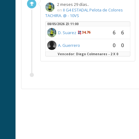
2 meses 29 días..
en
II G4 ESTADAL Pelota de Colores
TACHIRA. @ - 10VS
08/05/2026 23:11:00
6
6
D. Suarez
34,76
0
0
A. Guerrero
Vencedor: Diego Colmenares - 2 X 0