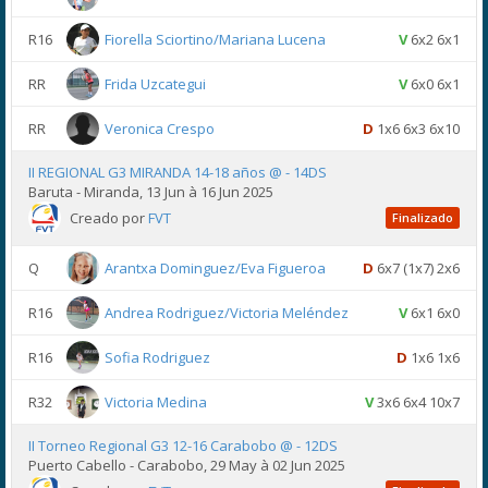
R16
Fiorella Sciortino/Mariana Lucena
V
6x2 6x1
RR
Frida Uzcategui
V
6x0 6x1
RR
Veronica Crespo
D
1x6 6x3 6x10
II REGIONAL G3 MIRANDA 14-18 años @ - 14DS
Baruta - Miranda, 13 Jun à 16 Jun 2025
Creado por
FVT
Finalizado
Q
Arantxa Dominguez/Eva Figueroa
D
6x7 (1x7) 2x6
R16
Andrea Rodriguez/Victoria Meléndez
V
6x1 6x0
R16
Sofia Rodriguez
D
1x6 1x6
R32
Victoria Medina
V
3x6 6x4 10x7
II Torneo Regional G3 12-16 Carabobo @ - 12DS
Puerto Cabello - Carabobo, 29 May à 02 Jun 2025