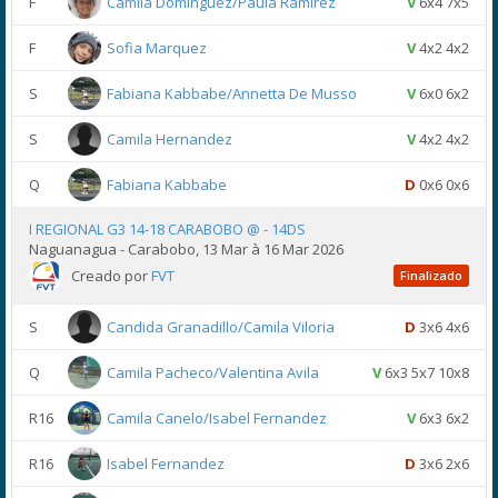
F
Camila Dominguez/Paula Ramirez
V
6x4 7x5
F
Sofia Marquez
V
4x2 4x2
S
Fabiana Kabbabe/Annetta De Musso
V
6x0 6x2
S
Camila Hernandez
V
4x2 4x2
Q
Fabiana Kabbabe
D
0x6 0x6
I REGIONAL G3 14-18 CARABOBO @ - 14DS
Naguanagua - Carabobo, 13 Mar à 16 Mar 2026
Creado por
FVT
Finalizado
S
Candida Granadillo/Camila Viloria
D
3x6 4x6
Q
Camila Pacheco/Valentina Avila
V
6x3 5x7 10x8
R16
Camila Canelo/Isabel Fernandez
V
6x3 6x2
R16
Isabel Fernandez
D
3x6 2x6