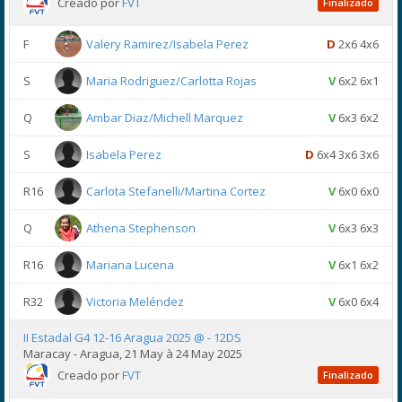
Creado por
FVT
Finalizado
F
Valery Ramirez/Isabela Perez
D
2x6 4x6
S
Maria Rodriguez/Carlotta Rojas
V
6x2 6x1
Q
Ambar Diaz/Michell Marquez
V
6x3 6x2
S
Isabela Perez
D
6x4 3x6 3x6
R16
Carlota Stefanelli/Martina Cortez
V
6x0 6x0
Q
Athena Stephenson
V
6x3 6x3
R16
Mariana Lucena
V
6x1 6x2
R32
Victoria Meléndez
V
6x0 6x4
II Estadal G4 12-16 Aragua 2025 @ - 12DS
Maracay - Aragua, 21 May à 24 May 2025
Creado por
FVT
Finalizado