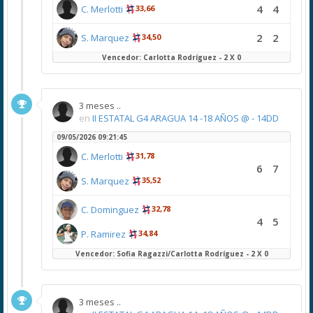
4
4
C. Merlotti
33,66
2
2
S. Marquez
34,50
Vencedor: Carlotta Rodríguez - 2 X 0
3 meses ..
en
II ESTATAL G4 ARAGUA 14 -18 AÑOS @ - 14DD
09/05/2026 09:21:45
C. Merlotti
31,78
6
7
S. Marquez
35,52
C. Dominguez
32,78
4
5
P. Ramirez
34,84
Vencedor: Sofia Ragazzi/Carlotta Rodríguez - 2 X 0
3 meses ..