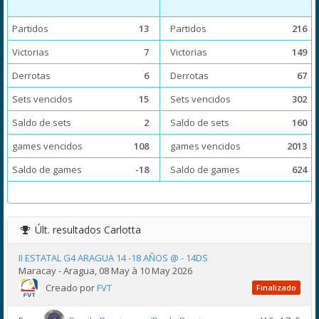
Partidos
13
Partidos
216
Victorias
7
Victorias
149
Derrotas
6
Derrotas
67
Sets vencidos
15
Sets vencidos
302
Saldo de sets
2
Saldo de sets
160
games vencidos
108
games vencidos
2013
Saldo de games
-18
Saldo de games
624
Últ. resultados
Carlotta
II ESTATAL G4 ARAGUA 14 -18 AÑOS @ - 14DS
Maracay - Aragua, 08 May à 10 May 2026
Creado por
FVT
Finalizado