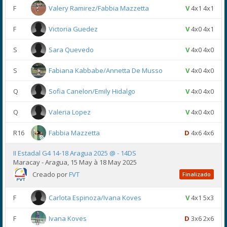
F
Valery Ramirez/Fabbia Mazzetta
V
4x1 4x1
F
Victoria Guedez
V
4x0 4x1
S
Sara Quevedo
V
4x0 4x0
S
Fabiana Kabbabe/Annetta De Musso
V
4x0 4x0
Q
Sofia Canelon/Emily Hidalgo
V
4x0 4x0
Q
Valeria Lopez
V
4x0 4x0
R16
Fabbia Mazzetta
D
4x6 4x6
II Estadal G4 14-18 Aragua 2025 @ - 14DS
Maracay - Aragua, 15 May à 18 May 2025
Creado por
FVT
Finalizado
F
Carlota Espinoza/Ivana Koves
V
4x1 5x3
F
Ivana Koves
D
3x6 2x6