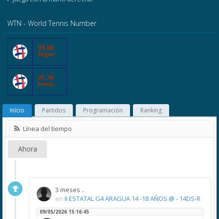
WTN - World Tennis Number
33,66
Singles
31,78
Dobles
Início
Partidos
Programación
Ranking
Línea del tiempo
Ahora
3 meses ..
en
II ESTATAL G4 ARAGUA 14 -18 AÑOS @ - 14DS-R
09/05/2026 15:16:45