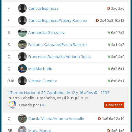
F
Carlota Espinoza
D
3x6 3x6
F
Carlota Espinoza/Valery Ramirez
D
2x4 5x3 10x12
S
Annabella Gonzalez
V
6x4 7x5
S
Fabiana Kabbabe/Paula Ramirez
V
4x1 4x2
Q
Francesca Dambakli/Adriana Rojas
V
4x0 4x0
Q
Mia Machado
V
6x2 6x1
R16
Victoria Guedez
V
6x0 6x1
II Torneo Nacional G2 Carabobo de 12 y 16 años @ - 12DS
Puerto Cabello - Carabobo, 09 Jul à 15 Jul 2025
Creado por
FVT
Finalizado
Q
Camila Viloria/Ariadna Vassallo
D
1x6 6x4 2x10
RR
Maria Madail
D
4x6 1x6