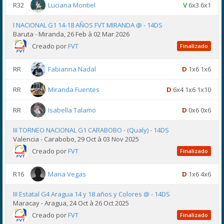
R32
Luciana Montiel
V
6x3 6x1
I NACIONAL G1 14-18 AÑOS FVT MIRANDA @ - 14DS
Baruta - Miranda, 26 Feb à 02 Mar 2026
Creado por
FVT
Finalizado
RR
Fabianna Nadal
D
1x6 1x6
RR
Miranda Fuentes
D
6x4 1x6 1x10
RR
Isabella Talamo
D
0x6 0x6
III TORNEO NACIONAL G1 CARABOBO - (Qualy) - 14DS
Valencia - Carabobo, 29 Oct à 03 Nov 2025
Creado por
FVT
Finalizado
R16
Maria Vegas
D
1x6 4x6
III Estatal G4 Aragua 14 y 18 años y Colores @ - 14DS
Maracay - Aragua, 24 Oct à 26 Oct 2025
Creado por
FVT
Finalizado