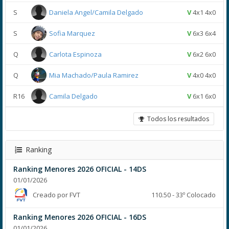
S
Daniela Angel/Camila Delgado
V
4x1 4x0
S
Sofia Marquez
V
6x3 6x4
Q
Carlota Espinoza
V
6x2 6x0
Q
Mia Machado/Paula Ramirez
V
4x0 4x0
R16
Camila Delgado
V
6x1 6x0
Todos los resultados
Ranking
Ranking Menores 2026 OFICIAL - 14DS
01/01/2026
Creado por FVT
110.50 - 33º Colocado
Ranking Menores 2026 OFICIAL - 16DS
01/01/2026