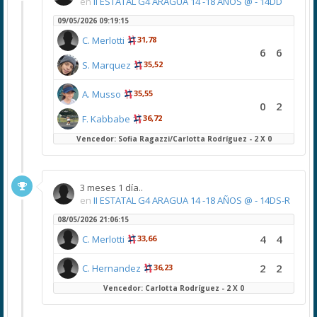
en
II ESTATAL G4 ARAGUA 14 -18 AÑOS @ - 14DD
09/05/2026 09:19:15
C. Merlotti
31,78
6
6
S. Marquez
35,52
A. Musso
35,55
0
2
F. Kabbabe
36,72
Vencedor: Sofia Ragazzi/Carlotta Rodríguez - 2 X 0
3 meses 1 día..
en
II ESTATAL G4 ARAGUA 14 -18 AÑOS @ - 14DS-R
08/05/2026 21:06:15
4
4
C. Merlotti
33,66
2
2
C. Hernandez
36,23
Vencedor: Carlotta Rodríguez - 2 X 0