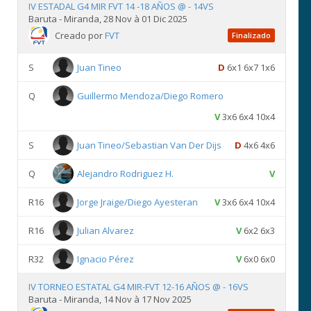
IV ESTADAL G4 MIR FVT 14 -18 AÑOS @ - 14VS
Baruta - Miranda, 28 Nov à 01 Dic 2025
Creado por
FVT
Finalizado
S
Juan Tineo
D
6x1 6x7 1x6
Q
Guillermo Mendoza/Diego Romero
V
3x6 6x4 10x4
S
Juan Tineo/Sebastian Van Der Dijs
D
4x6 4x6
Q
Alejandro Rodriguez H.
V
R16
Jorge Jraige/Diego Ayesteran
V
3x6 6x4 10x4
R16
Julian Alvarez
V
6x2 6x3
R32
Ignacio Pérez
V
6x0 6x0
IV TORNEO ESTATAL G4 MIR-FVT 12-16 AÑOS @ - 16VS
Baruta - Miranda, 14 Nov à 17 Nov 2025