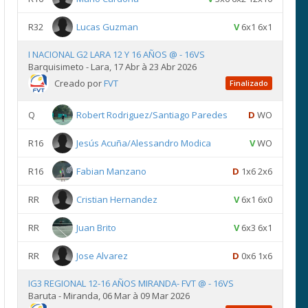
R32
Lucas Guzman
V
6x1 6x1
I NACIONAL G2 LARA 12 Y 16 AÑOS @ - 16VS
Barquisimeto - Lara, 17 Abr à 23 Abr 2026
Creado por
FVT
Finalizado
Q
Robert Rodriguez/Santiago Paredes
D
WO
R16
Jesús Acuña/Alessandro Modica
V
WO
R16
Fabian Manzano
D
1x6 2x6
RR
Cristian Hernandez
V
6x1 6x0
RR
Juan Brito
V
6x3 6x1
RR
Jose Alvarez
D
0x6 1x6
IG3 REGIONAL 12-16 AÑOS MIRANDA- FVT @ - 16VS
Baruta - Miranda, 06 Mar à 09 Mar 2026