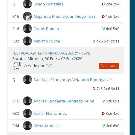
Q
Simon Gonzalez
D
2x4 2x4
R16
Alejandro Madriz/Juan Diego Tozzi
D
1x6 1x6
R16
Carlos Roman
V
4x0 5x0
R32
Maximo Puche
D
4x6 6x1 9x11
I ESTADAL G4 12-16 MIRANDA 2026 @ - 16VS
Baruta - Miranda, 30 Ene à 02 Feb 2026
Creado por
FVT
Finalizado
Q
Santiago Echegaray/Alejandro Rodriguez H.
D
7x5 2x6 9x11
R16
Andres Landaeta/Santiago Reina
V
6x0 6x1
R32
Xavier Hernandez
D
3x6 4x6
R64
Alexis Montilla
V
6x0 6x0