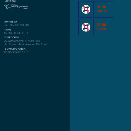
Sistema:
31,96
Singles
EMPRESA
33,86
INFO ESPORTES LTDA
Dobles
CNPJ
07.804.000/0001-93
DIRECCIÓN
Av. Mostardeiro, 777 Sala 1401
Rio Branco - Porto Alegre - RS - Brasil
ZONA HORARIA
06/08/2026 07:55:15