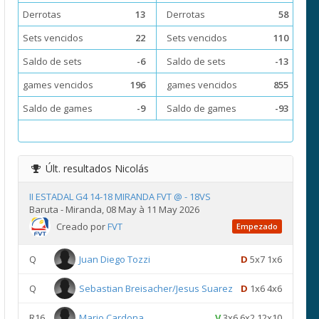
Derrotas
13
Derrotas
58
Sets vencidos
22
Sets vencidos
110
Saldo de sets
-6
Saldo de sets
-13
games vencidos
196
games vencidos
855
Saldo de games
-9
Saldo de games
-93
Últ. resultados
Nicolás
II ESTADAL G4 14-18 MIRANDA FVT @ - 18VS
Baruta - Miranda, 08 May à 11 May 2026
Creado por
FVT
Empezado
Q
Juan Diego Tozzi
D
5x7 1x6
Q
Sebastian Breisacher/Jesus Suarez
D
1x6 4x6
R16
Mario Cardona
V
3x6 6x2 12x10