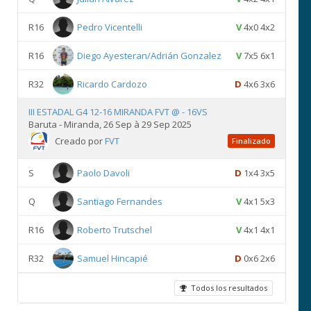
R16
Pedro Vicentelli
V
4x0 4x2
R16
Diego Ayesteran/Adrián Gonzalez
V
7x5 6x1
R32
Ricardo Cardozo
D
4x6 3x6
III ESTADAL G4 12-16 MIRANDA FVT @ - 16VS
Baruta - Miranda, 26 Sep à 29 Sep 2025
Creado por
FVT
Finalizado
S
Paolo Davoli
D
1x4 3x5
Q
Santiago Fernandes
V
4x1 5x3
R16
Roberto Trutschel
V
4x1 4x1
R32
Samuel Hincapié
D
0x6 2x6
Todos los resultados