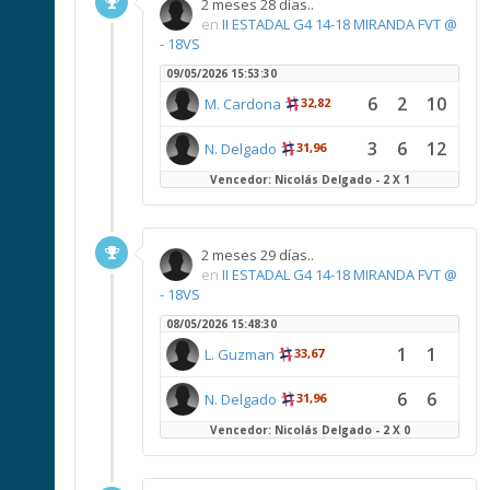
2 meses 28 días..
en
II ESTADAL G4 14-18 MIRANDA FVT @
- 18VS
09/05/2026 15:53:30
6
2
10
M. Cardona
32,82
3
6
12
N. Delgado
31,96
Vencedor: Nicolás Delgado - 2 X 1
2 meses 29 días..
en
II ESTADAL G4 14-18 MIRANDA FVT @
- 18VS
08/05/2026 15:48:30
1
1
L. Guzman
33,67
6
6
N. Delgado
31,96
Vencedor: Nicolás Delgado - 2 X 0