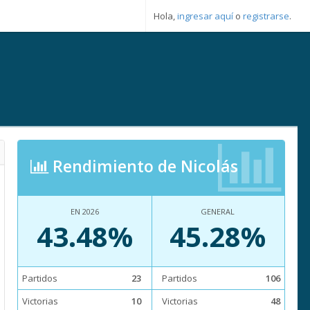
Hola,
ingresar aquí
o
registrarse
.
Rendimiento de Nicolás
EN 2026
GENERAL
43.48%
45.28%
Partidos
23
Partidos
106
Victorias
10
Victorias
48