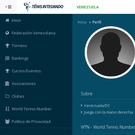
VENEZUELA
Inicio
Inicio
Perfil
Federación Venezolana
Torneos
Rankings
Cursos/Eventos
Asociaciones
Sobre
Clubes
Venezuela/DC
World Tennis Number
Juega con la mano derecha.
Política de Privacidad
WTN - World Tennis Numbe