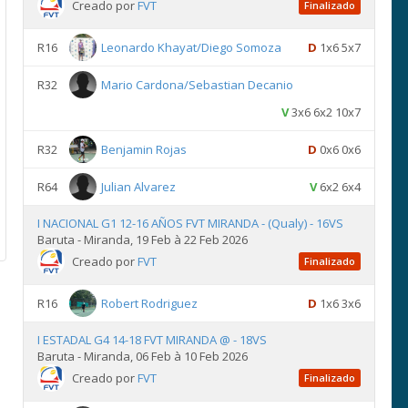
Creado por
FVT
Finalizado
R16
Leonardo Khayat/Diego Somoza
D
1x6 5x7
R32
Mario Cardona/Sebastian Decanio
V
3x6 6x2 10x7
R32
Benjamin Rojas
D
0x6 0x6
R64
Julian Alvarez
V
6x2 6x4
I NACIONAL G1 12-16 AÑOS FVT MIRANDA - (Qualy) - 16VS
Baruta - Miranda, 19 Feb à 22 Feb 2026
Creado por
FVT
Finalizado
R16
Robert Rodriguez
D
1x6 3x6
I ESTADAL G4 14-18 FVT MIRANDA @ - 18VS
Baruta - Miranda, 06 Feb à 10 Feb 2026
Creado por
FVT
Finalizado