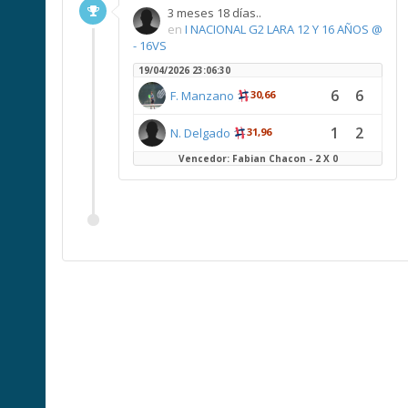
3 meses 18 días..
en
I NACIONAL G2 LARA 12 Y 16 AÑOS @
- 16VS
19/04/2026 23:06:30
6
6
F. Manzano
30,66
1
2
N. Delgado
31,96
Vencedor: Fabian Chacon - 2 X 0