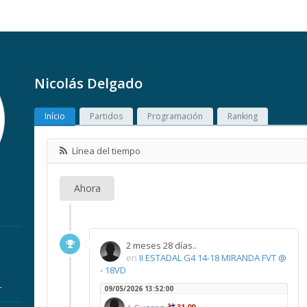
Nicolás Delgado
Início
Partidos
Programación
Ranking
Línea del tiempo
Ahora
2 meses 28 días..
en
II ESTADAL G4 14-18 MIRANDA FVT @
- 18VD
r
09/05/2026 13:52:00
31,09