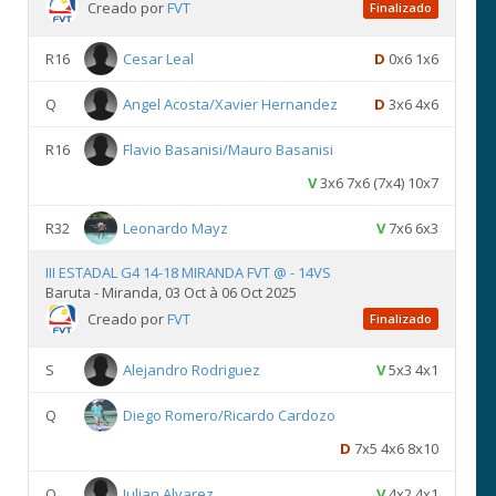
Creado por
FVT
Finalizado
R16
Cesar Leal
D
0x6 1x6
Q
Angel Acosta/Xavier Hernandez
D
3x6 4x6
R16
Flavio Basanisi/Mauro Basanisi
V
3x6 7x6 (7x4) 10x7
R32
Leonardo Mayz
V
7x6 6x3
III ESTADAL G4 14-18 MIRANDA FVT @ - 14VS
Baruta - Miranda, 03 Oct à 06 Oct 2025
Creado por
FVT
Finalizado
S
Alejandro Rodriguez
V
5x3 4x1
Q
Diego Romero/Ricardo Cardozo
D
7x5 4x6 8x10
Q
Julian Alvarez
V
4x2 4x1