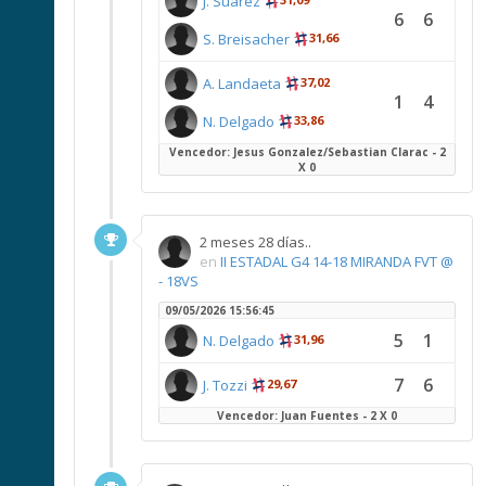
J. Suarez
6
6
S. Breisacher
31,66
A. Landaeta
37,02
1
4
N. Delgado
33,86
Vencedor: Jesus Gonzalez/Sebastian Clarac - 2
X 0
2 meses 28 días..
en
II ESTADAL G4 14-18 MIRANDA FVT @
- 18VS
09/05/2026 15:56:45
5
1
N. Delgado
31,96
7
6
J. Tozzi
29,67
Vencedor: Juan Fuentes - 2 X 0