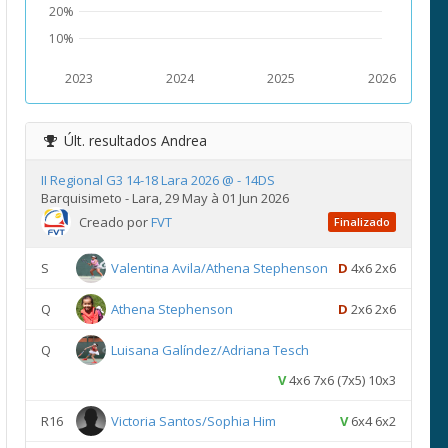
20%
10%
2023
2024
2025
2026
Últ. resultados
Andrea
II Regional G3 14-18 Lara 2026 @ - 14DS
Barquisimeto - Lara, 29 May à 01 Jun 2026
Creado por
FVT
Finalizado
S
Valentina Avila/Athena Stephenson
D
4x6 2x6
Q
Athena Stephenson
D
2x6 2x6
Q
Luisana Galíndez/Adriana Tesch
V
4x6 7x6 (7x5) 10x3
R16
Victoria Santos/Sophia Him
V
6x4 6x2