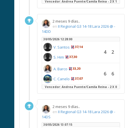
Vencedor: Andrea Puente/Camila Reina - 2 X 1
2 meses 9 días..
en
II Regional G3 14-18 Lara 2026 @ -
14DD
30/05/2026 12:28:00
V. Santos
37,14
4
2
S. Him
37,30
A. Barco
33,20
6
6
C. Canelo
37,07
Vencedor: Andrea Puente/Camila Reina - 2 X 0
2 meses 9 días..
en
II Regional G3 14-18 Lara 2026 @ -
14DS
30/05/2026 13:07:15