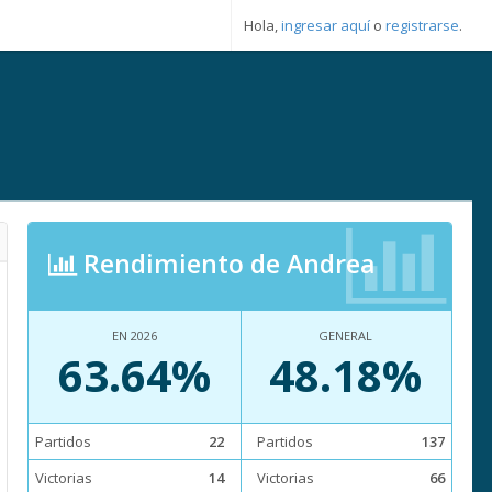
Hola,
ingresar aquí
o
registrarse
.
Rendimiento de Andrea
EN 2026
GENERAL
63.64%
48.18%
Partidos
22
Partidos
137
Victorias
14
Victorias
66