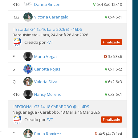
R16
Danna Rincon
V
6x4 3x6 12x10
R32
Victoria Carangelo
V
6x4 6x1
II Estadal G4 12-16 Lara 2026 @ - 16DS
Barquisimeto - Lara, 24 Abr à 26 Abr 2026
Creado por
FVT
Finalizado
F
Maria Vegas
D
3x6 3x6
S
Carlotta Rojas
V
6x1 6x2
Q
Valeria Silva
V
6x2 6x3
R16
Nancy Moreno
V
6x3 6x1
I REGIONAL G3 14-18 CARABOBO @ - 14DS
Naguanagua - Carabobo, 13 Mar à 16 Mar 2026
Creado por
FVT
Finalizado
F
Paula Ramirez
D
4x5 (4x7) 1x4