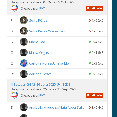
Barquisimeto - Lara, 03 Oct à 05 Oct 2025
Creado por
FVT
Finalizado
F
Sofía Pérez
D
1x6 2x6
S
Sofía Pérez/María Kao
D
4x6 5x7
S
María Kao
V
6x4 6x3
Q
Maria Vegas
V
6x1 6x3
Q
Carlotta Rojas/Amelia Morr
V
6x3 6x3
R16
Adriana Tesch
V
6x0 6x1
III Estadal G4 12-16 Lara 2025 @ - 16DS
Barquisimeto - Lara, 26 Sep à 28 Sep 2025
Creado por
FVT
Finalizado
S
Anabella Andueza/Naia Abou Safa
D
3x6 4x6