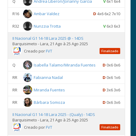
Q
Andrea Liberon/Jorianny Garcia
V
6x1 6x4
R16
Ambar Valdez
D
4x6 6x2 7x10
R32
Nunzzia Trotta
V
6x3 6x3
II Nacional G1 14-18 Lara 2025 @ - 14DS
Barquisimeto - Lara, 21 Ago à 25 Ago 2025
Creado por
FVT
Finalizado
Q
Isabella Talamo/Miranda Fuentes
D
0x6 0x6
RR
Fabianna Nadal
D
0x6 1x6
RR
Miranda Fuentes
D
3x6 3x6
RR
Bárbara Somoza
D
0x6 3x6
II Nacional G1 14-18 Lara 2025 - (Qualy) - 14DS
Barquisimeto - Lara, 21 Ago à 25 Ago 2025
Creado por
FVT
Finalizado