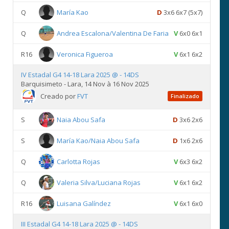
Q
María Kao
D
3x6 6x7 (5x7)
Q
Andrea Escalona/Valentina De Faria
V
6x0 6x1
R16
Veronica Figueroa
V
6x1 6x2
IV Estadal G4 14-18 Lara 2025 @ - 14DS
Barquisimeto - Lara, 14 Nov à 16 Nov 2025
Creado por
FVT
Finalizado
S
Naia Abou Safa
D
3x6 2x6
S
María Kao/Naia Abou Safa
D
1x6 2x6
Q
Carlotta Rojas
V
6x3 6x2
Q
Valeria Silva/Luciana Rojas
V
6x1 6x2
R16
Luisana Galíndez
V
6x1 6x0
III Estadal G4 14-18 Lara 2025 @ - 14DS