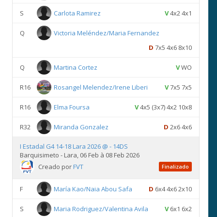
S
Carlota Ramirez
V
4x2 4x1
Q
Victoria Meléndez/Maria Fernandez
D
7x5 4x6 8x10
Q
Martina Cortez
V
WO
R16
Rosangel Melendez/Irene Liberi
V
7x5 7x5
R16
Elma Foursa
V
4x5 (3x7) 4x2 10x8
R32
Miranda Gonzalez
D
2x6 4x6
I Estadal G4 14-18 Lara 2026 @ - 14DS
Barquisimeto - Lara, 06 Feb à 08 Feb 2026
Creado por
FVT
Finalizado
F
María Kao/Naia Abou Safa
D
6x4 4x6 2x10
S
Maria Rodriguez/Valentina Avila
V
6x1 6x2