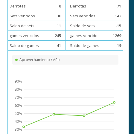
Derrotas
8
Derrotas
71
Sets vencidos
30
Sets vencidos
142
Saldo de sets
11
Saldo de sets
-15
games vencidos
245
games vencidos
1269
Saldo de games
41
Saldo de games
-19
Aprovechamiento / Año
90%
80%
70%
60%
50%
40%
30%