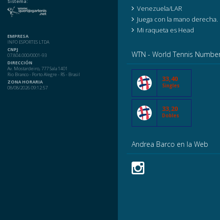
Sistema:
Venezuela/LAR
Juega con la mano derecha.
Mi raqueta es Head
EMPRESA
INFO ESPORTES LTDA
CNPJ
WTN - World Tennis Numbe
07.804.000/0001-93
DIRECCIÓN
Av. Mostardeiro, 777 Sala 1401
Rio Branco - Porto Alegre - RS - Brasil
33,40
ZONA HORARIA
Singles
08/08/2026 09:12:57
33,20
Dobles
Andrea Barco en la Web