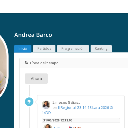
Andrea Barco
Início
Partidos
Programación
Ranking
Línea del tiempo
Ahora
2 meses 8 días..
en
II Regional G3 14-18 Lara 2026 @ -
14DD
31/05/2026 12:32:00
33,20