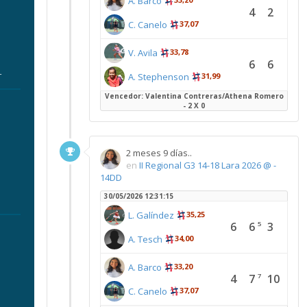
A. Barco
4
2
C. Canelo
37,07
V. Avila
33,78
6
6
r
A. Stephenson
31,99
Vencedor: Valentina Contreras/Athena Romero
- 2 X 0
2 meses 9 días..
en
II Regional G3 14-18 Lara 2026 @ -
14DD
30/05/2026 12:31:15
L. Galíndez
35,25
6
6
3
5
A. Tesch
34,00
A. Barco
33,20
4
7
10
7
C. Canelo
37,07