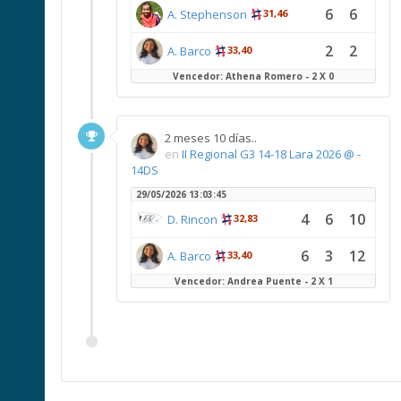
6
6
A. Stephenson
31,46
2
2
A. Barco
33,40
Vencedor: Athena Romero - 2 X 0
2 meses 10 días..
en
II Regional G3 14-18 Lara 2026 @ -
14DS
29/05/2026 13:03:45
4
6
10
D. Rincon
32,83
6
3
12
A. Barco
33,40
Vencedor: Andrea Puente - 2 X 1