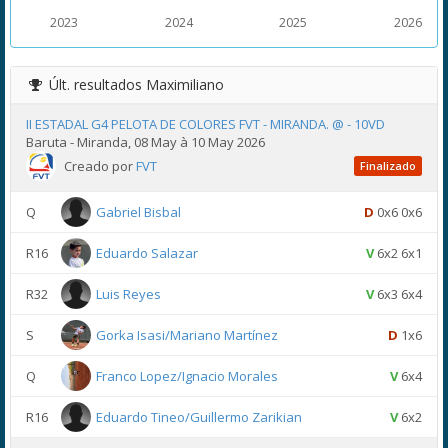
2023
2024
2025
2026
Últ. resultados
Maximiliano
II ESTADAL G4 PELOTA DE COLORES FVT - MIRANDA. @ - 10VD
Baruta - Miranda, 08 May à 10 May 2026
Creado por
FVT
Finalizado
Q
Gabriel Bisbal
D
0x6 0x6
R16
Eduardo Salazar
V
6x2 6x1
R32
Luis Reyes
V
6x3 6x4
S
Gorka Isasi/Mariano Martínez
D
1x6
Q
Franco Lopez/Ignacio Morales
V
6x4
R16
Eduardo Tineo/Guillermo Zarikian
V
6x2