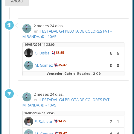
Ahora
2 meses 24 días..
en
II ESTADAL G4 PELOTA DE COLORES FVT -
MIRANDA. @ - 10VS
16/05/2026 11:32:00
6
6
G. Bisbal
33,55
0
0
M. Gomez
35,47
Vencedor: Gabriel Rosales - 2 X 0
2 meses 24 días..
en
II ESTADAL G4 PELOTA DE COLORES FVT -
MIRANDA. @ - 10VS
16/05/2026 11:29:45
2
1
E. Salazar
34,75
6
6
M. Gomez
35,47