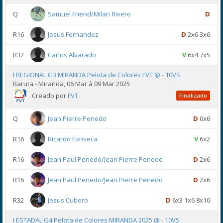
Q
Samuel Friend/Milan Rivero
D
R16
Jesus Fernandez
D
2x6 3x6
R32
Carlos Alvarado
V
6x4 7x5
I REGIONAL G3 MIRANDA Pelota de Colores FVT @ - 10VS
Baruta - Miranda, 06 Mar à 09 Mar 2025
Creado por
FVT
Finalizado
Q
Jean Pierre Penedo
D
0x6
R16
Ricardo Fonseca
V
6x2
R16
Jean Paul Penedo/Jean Pierre Penedo
D
2x6
R16
Jean Paul Penedo/Jean Pierre Penedo
D
2x6
R32
Jesus Cubero
D
6x3 1x6 8x10
I ESTADAL G4 Pelota de Colores MIRANDA 2025 @ - 10VS