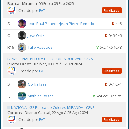
Baruta - Miranda, 06 Feb à 09 Feb 2025
Creado por
FVT
Finalizado
S
Jean Paul Penedo/Jean Pierre Penedo
D
4x6
Q
José Ortiz
D
0x6 0x6
R16
Tulio Vasquez
V
6x2 4x6 10x8
IV NACIONAL PELOTA DE COLORES BOLIVAR - 08VS
Puerto Ordaz - Bolívar, 03 Oct à 07 Oct 2024
Creado por
FVT
Finalizado
S
Gorka Isasi
D
0x4 0x4
Q
Mathias Rosas
V
5x4 2x1 Desist.
III NACIONAL G2 Pelota de Colores MIRANDA - 08VS
Caracas - Distrito Capital, 22 Ago à 25 Ago 2024
Creado por
FVT
Finalizado