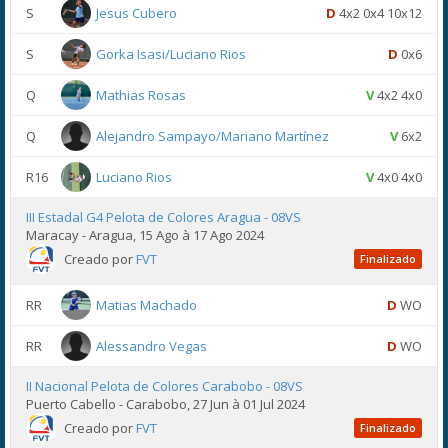
S
Jesus Cubero
D
4x2 0x4 10x12
S
Gorka Isasi/Luciano Rios
D
0x6
Q
Mathias Rosas
V
4x2 4x0
Q
Alejandro Sampayo/Mariano Martínez
V
6x2
R16
Luciano Rios
V
4x0 4x0
III Estadal G4 Pelota de Colores Aragua - 08VS
Maracay - Aragua, 15 Ago à 17 Ago 2024
Creado por
FVT
Finalizado
RR
Matias Machado
D
WO
RR
Alessandro Vegas
D
WO
II Nacional Pelota de Colores Carabobo - 08VS
Puerto Cabello - Carabobo, 27 Jun à 01 Jul 2024
Creado por
FVT
Finalizado