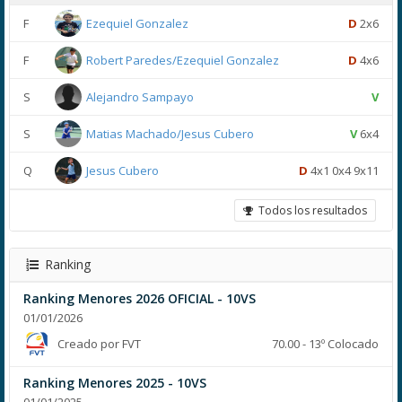
F
Ezequiel Gonzalez
D
2x6
F
Robert Paredes/Ezequiel Gonzalez
D
4x6
S
Alejandro Sampayo
V
S
Matias Machado/Jesus Cubero
V
6x4
Q
Jesus Cubero
D
4x1 0x4 9x11
Todos los resultados
Ranking
Ranking Menores 2026 OFICIAL - 10VS
01/01/2026
Creado por FVT
70.00 - 13º Colocado
Ranking Menores 2025 - 10VS
01/01/2025