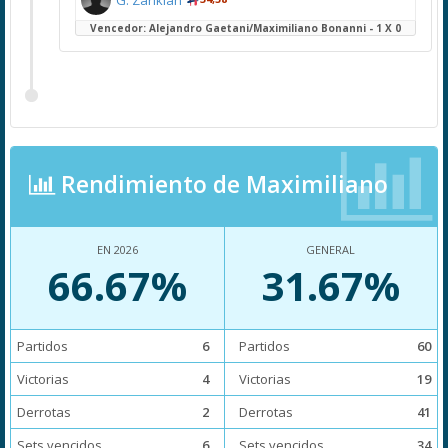
Vencedor: Alejandro Gaetani/Maximiliano Bonanni - 1 X 0
Rendimiento de Maximiliano
EN 2026
GENERAL
66.67%
31.67%
Partidos
6
Partidos
60
Victorias
4
Victorias
19
Derrotas
2
Derrotas
41
Sets vencidos
6
Sets vencidos
34