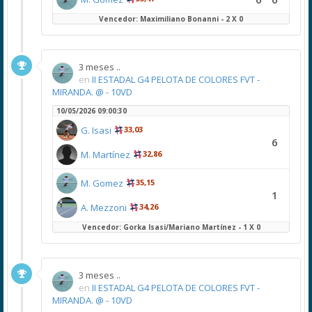
Vencedor: Maximiliano Bonanni - 2 X 0
3 meses ..
en
II ESTADAL G4 PELOTA DE COLORES FVT -
MIRANDA. @ - 10VD
10/05/2026 09:00:30
G. Isasi
33,03
6
M. Martínez
32,86
M. Gomez
35,15
1
A. Mezzoni
34,26
Vencedor: Gorka Isasi/Mariano Martínez - 1 X 0
3 meses ..
en
II ESTADAL G4 PELOTA DE COLORES FVT -
MIRANDA. @ - 10VD