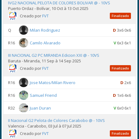
IVG2 NACIONAL PELOTA DE COLORES BOLIVAR @ - 10VS
Puerto Ordaz - Bolívar, 10 Oct à 13 Oct 2025
Creado por
FVT
Finalizado
Q
Milan Rodriguez
D
3x6 0x6
R16
Camilo Alvarado
V
6x3 6x1
III NACIONAL G2 PC MIRANDA Edicion XXI @ - 10VS
Baruta - Miranda, 11 Sep à 14 Sep 2025
Creado por
FVT
Finalizado
R16
Jose Matos/Milan Rivero
D
2x6
R16
Samuel Friend
D
1x6 4x6
R32
Juan Duran
V
6x0 6x1
II Nacional G2 Pelota de Colores Carabobo @ - 10VS
Valencia - Carabobo, 03 Jul à 07 Jul 2025
Creado por
FVT
Finalizado