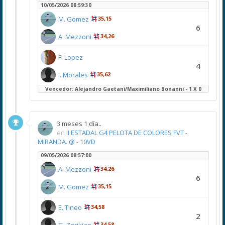
10/05/2026 08:59:30
M. Gomez
35,15
6
A. Mezzoni
34,26
F. Lopez
4
I. Morales
35,62
Vencedor: Alejandro Gaetani/Maximiliano Bonanni - 1 X 0
3 meses 1 día..
en
II ESTADAL G4 PELOTA DE COLORES FVT -
MIRANDA. @ - 10VD
09/05/2026 08:57:00
A. Mezzoni
34,26
6
M. Gomez
35,15
E. Tineo
34,58
2
G. Zarikian
34,58