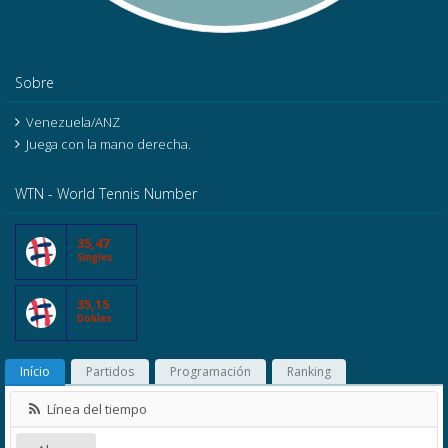
Sobre
Venezuela/ANZ
Juega con la mano derecha.
WTN - World Tennis Number
35,47
Singles
35,15
Dobles
Início
Partidos
Programación
Ranking
Línea del tiempo