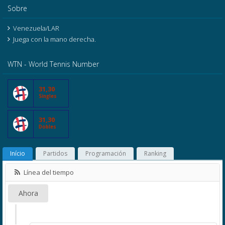
Sobre
Venezuela/LAR
Juega con la mano derecha.
WTN - World Tennis Number
31,30
Singles
31,30
Dobles
Início
Partidos
Programación
Ranking
Línea del tiempo
Ahora