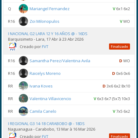
Q
Mariangel Fernandez
V
6x1 6x2
R16
Zoi Milonopulos
V
WO
I NACIONAL G2 LARA 12 Y 16 AÑOS @ - 16DS
Barquisimeto - Lara, 17 Abr à 23 Abr 2026
Creado por
FVT
Finalizado
R16
Samantha Perez/Valentina Avila
D
WO
R16
Raicelys Moreno
D
0x6 0x6
RR
Ivana Koves
D
3x6 6x2 8x10
RR
Valentina Villavicencio
V
6x3 6x7 (5x7) 10x3
RR
Camila Canelo
V
7x5 6x2
I REGIONAL G3 14-18 CARABOBO @ - 18DS
Naguanagua - Carabobo, 13 Mar à 16 Mar 2026
Creado por
FVT
Finalizado