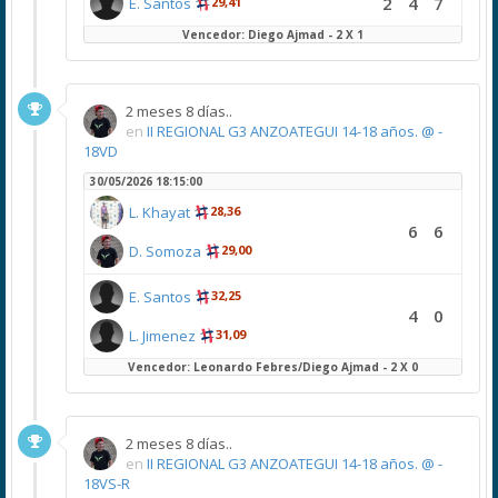
2
4
7
E. Santos
29,41
Vencedor: Diego Ajmad - 2 X 1
2 meses 8 días..
en
II REGIONAL G3 ANZOATEGUI 14-18 años. @ -
18VD
30/05/2026 18:15:00
L. Khayat
28,36
6
6
D. Somoza
29,00
E. Santos
32,25
4
0
L. Jimenez
31,09
Vencedor: Leonardo Febres/Diego Ajmad - 2 X 0
2 meses 8 días..
en
II REGIONAL G3 ANZOATEGUI 14-18 años. @ -
18VS-R