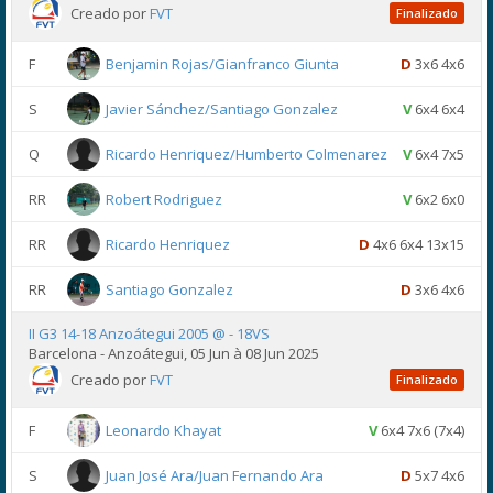
Creado por
FVT
Finalizado
F
Benjamin Rojas/Gianfranco Giunta
D
3x6 4x6
S
Javier Sánchez/Santiago Gonzalez
V
6x4 6x4
Q
Ricardo Henriquez/Humberto Colmenarez
V
6x4 7x5
RR
Robert Rodriguez
V
6x2 6x0
RR
Ricardo Henriquez
D
4x6 6x4 13x15
RR
Santiago Gonzalez
D
3x6 4x6
II G3 14-18 Anzoátegui 2005 @ - 18VS
Barcelona - Anzoátegui, 05 Jun à 08 Jun 2025
Creado por
FVT
Finalizado
F
Leonardo Khayat
V
6x4 7x6 (7x4)
S
Juan José Ara/Juan Fernando Ara
D
5x7 4x6