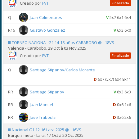
Creado por
FVT
Finalizado
Q
Juan Colmenares
V
5x7 6x1 6x4
R16
Gustavo Gonzalez
V
6x3 6x0
III TORNEO NACIONAL G1 14-18 años CARABOBO @ - 18VS
Valencia - Carabobo, 29 Oct à 03 Nov 2025
Creado por
FVT
Finalizado
Q
Santiago Stipanov/Carlos Morante
D
6x7 (5x7) 6x4 9x11
RR
Santiago Stipanov
V
6x3 6x3
RR
Juan Montiel
D
0x6 1x6
RR
Jose Traboulsi
D
3x6 2x6
III Nacional G1 12-16 Lara 2025 @ - 16VS
Barquisimeto - Lara, 17 Oct à 20 Oct 2025