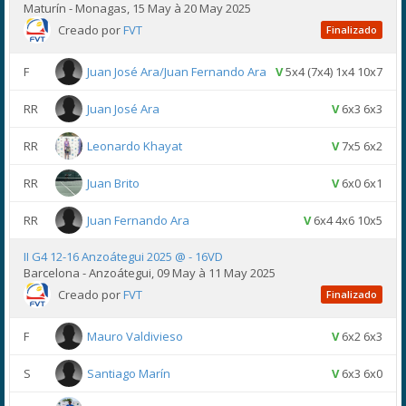
Maturín - Monagas, 15 May à 20 May 2025
Creado por
FVT
Finalizado
F
Juan José Ara/Juan Fernando Ara
V
5x4 (7x4) 1x4 10x7
RR
Juan José Ara
V
6x3 6x3
RR
Leonardo Khayat
V
7x5 6x2
RR
Juan Brito
V
6x0 6x1
RR
Juan Fernando Ara
V
6x4 4x6 10x5
II G4 12-16 Anzoátegui 2025 @ - 16VD
Barcelona - Anzoátegui, 09 May à 11 May 2025
Creado por
FVT
Finalizado
F
Mauro Valdivieso
V
6x2 6x3
S
Santiago Marín
V
6x3 6x0