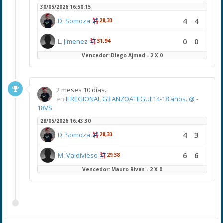
30/05/2026 16:50:15
4
4
D. Somoza
28,33
0
0
L. Jimenez
31,94
Vencedor: Diego Ajmad - 2 X 0
2 meses 10 días..
en
II REGIONAL G3 ANZOATEGUI 14-18 años. @ -
18VS
28/05/2026 16:43:30
4
3
D. Somoza
28,33
6
6
M. Valdivieso
29,38
Vencedor: Mauro Rivas - 2 X 0