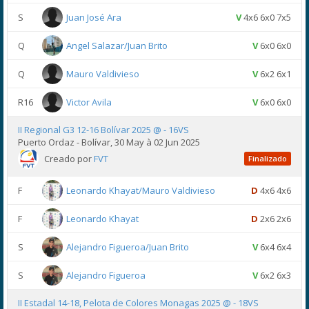
S
Juan José Ara
V
4x6 6x0 7x5
Q
Angel Salazar/Juan Brito
V
6x0 6x0
Q
Mauro Valdivieso
V
6x2 6x1
R16
Victor Avila
V
6x0 6x0
II Regional G3 12-16 Bolívar 2025 @ - 16VS
Puerto Ordaz - Bolívar, 30 May à 02 Jun 2025
Creado por
FVT
Finalizado
F
Leonardo Khayat/Mauro Valdivieso
D
4x6 4x6
F
Leonardo Khayat
D
2x6 2x6
S
Alejandro Figueroa/Juan Brito
V
6x4 6x4
S
Alejandro Figueroa
V
6x2 6x3
II Estadal 14-18, Pelota de Colores Monagas 2025 @ - 18VS