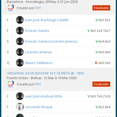
Barcelona - Anzoátegui, 28 May à 01 Jun 2026
Creado por
FVT
Finalizado
F
Juan José Ara/Diego Castillo
V
6x3 6x3
F
Ernesto Santos
V
4x2 2x4 10x7
S
Ernesto Santos/Lisandro Jimenez
V
6x4 6x0
S
Lisandro Jimenez
V
4x0 4x0
Q
Mauro Valdivieso
D
4x6 3x6
I REGIONAL G3 DE BOLIVAR 14 Y 18 AÑOS @ - 18VS
Puerto Ordaz - Bolívar, 13 Mar à 16 Mar 2026
Creado por
FVT
Finalizado
F
Juan José Ara/Juan Brito
V
6x3 7x6 (7x3)
F
Leonardo Khayat
V
6x2 6x4