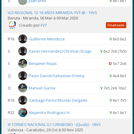
S
Juan Brito
V
6x1 6x1
IG3 REGIONAL 12-16 AÑOS MIRANDA- FVT @ - 16VS
Baruta - Miranda, 06 Mar à 09 Mar 2026
Creado por
FVT
Finalizado
R16
Guillermo Mendoza
V
6x0 6x2
S
Xavier Hernandez/Christian Drago
V
6x2 7x6 (7x5)
S
Benjamin Rojas
D
5x7 2x6
Q
Paolo Davoli/Sebastian Erminy
V
6x4 6x3
Q
Manuel Garcia
V
7x5 2x6 10x2
R16
Santiago Perez/Nicolás Delgado
V
6x1 7x5
R32
Alejandro Rodriguez H.
V
6x1 6x1
III TORNEO NACIONAL G1 CARABOBO - (Qualy) - 18VS
Valencia - Carabobo, 29 Oct à 03 Nov 2025