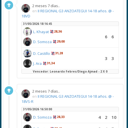
2 meses 7 días..
en
II REGIONAL G3 ANZOATEGUI 14-18 años. @ -
18VD
31/05/2026 18:16:45
L. Khayat
28,36
6
6
D. Somoza
29,00
D. Castillo
31,28
3
3
J. Ara
31,34
Vencedor: Leonardo Febres/Diego Ajmad - 2 X 0
2 meses 7 días..
en
II REGIONAL G3 ANZOATEGUI 14-18 años. @ -
18VS-R
31/05/2026 16:50:00
4
2
10
D. Somoza
28,33