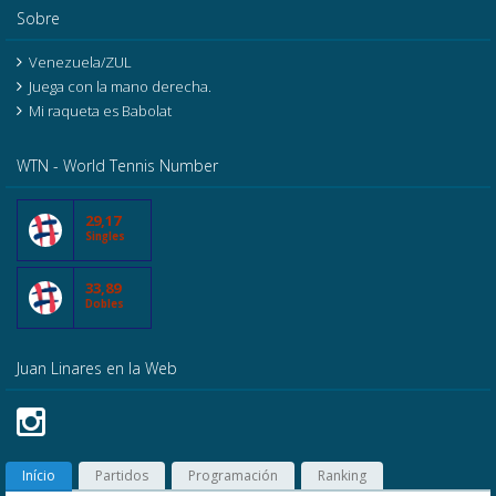
Sobre
Venezuela/ZUL
Juega con la mano derecha.
Mi raqueta es Babolat
WTN - World Tennis Number
29,17
Singles
33,89
Dobles
Juan Linares en la Web
Início
Partidos
Programación
Ranking