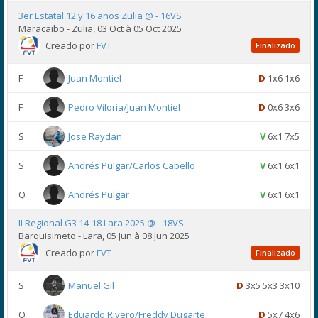
3er Estatal 12 y 16 años Zulia @ - 16VS
Maracaibo - Zulia, 03 Oct à 05 Oct 2025
Creado por
FVT
Finalizado
F
Juan Montiel
D
1x6 1x6
F
Pedro Viloria/Juan Montiel
D
0x6 3x6
S
Jose Raydan
V
6x1 7x5
S
Andrés Pulgar/Carlos Cabello
V
6x1 6x1
Q
Andrés Pulgar
V
6x1 6x1
II Regional G3 14-18 Lara 2025 @ - 18VS
Barquisimeto - Lara, 05 Jun à 08 Jun 2025
Creado por
FVT
Finalizado
S
Manuel Gil
D
3x5 5x3 3x10
Q
Eduardo Rivero/Freddy Dugarte
D
5x7 4x6