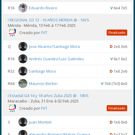
R16
Eduardo Rivero
V
6x4 7x5
I REGIONAL G3 12 - 16 AÑOS MERIDA @ - 16VS
Mérida - Mérida, 13 Feb à 17 Feb 2025
Creado por
FVT
Finalizado
Q
Jose Alvarez/Santiago Mora
D
2x6 3x6
R16
Andrés Guedez/Luis Galindez
V
6x1 6x2
R32
Santiago Mora
D
1x6 2x6
R64
Mauricio Berbin
V
7x6 (7x3) 6x0
I Estadal G4 14 y 18 años Zulia 2025 @ - 18VS
Maracaibo - Zulia, 31 Ene à 02 Feb 2025
Creado por
FVT
Finalizado
S
Juan Montiel
D
1x6 0x6
S
Alejandro Romero/Matias Guerra
D
5x7 5x7