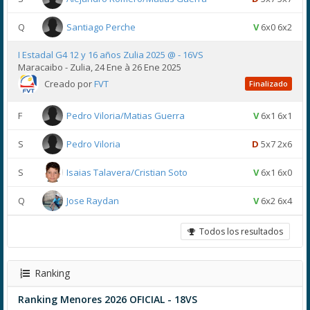
Q
Santiago Perche
V
6x0 6x2
I Estadal G4 12 y 16 años Zulia 2025 @ - 16VS
Maracaibo - Zulia, 24 Ene à 26 Ene 2025
Creado por
FVT
Finalizado
F
Pedro Viloria/Matias Guerra
V
6x1 6x1
S
Pedro Viloria
D
5x7 2x6
S
Isaias Talavera/Cristian Soto
V
6x1 6x0
Q
Jose Raydan
V
6x2 6x4
Todos los resultados
Ranking
Ranking Menores 2026 OFICIAL - 18VS