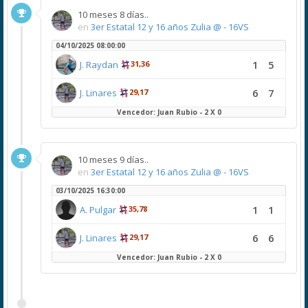
10 meses 8 días..
en
3er Estatal 12 y 16 años Zulia @ - 16VS
04/10/2025 08:00:00
1
5
J. Raydan
31,36
6
7
J. Linares
29,17
Vencedor: Juan Rubio - 2 X 0
10 meses 9 días..
en
3er Estatal 12 y 16 años Zulia @ - 16VS
03/10/2025 16:30:00
1
1
A. Pulgar
35,78
6
6
J. Linares
29,17
Vencedor: Juan Rubio - 2 X 0