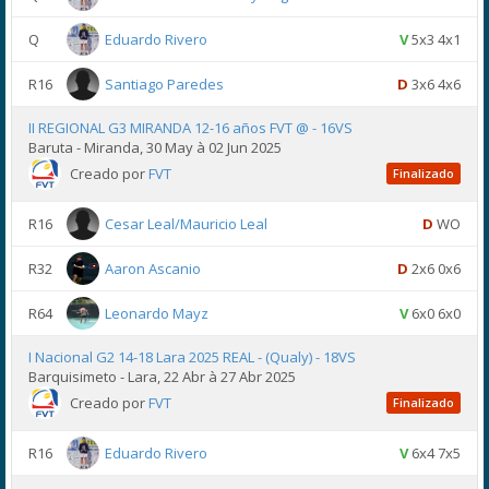
Q
Eduardo Rivero
V
5x3 4x1
R16
Santiago Paredes
D
3x6 4x6
II REGIONAL G3 MIRANDA 12-16 años FVT @ - 16VS
Baruta - Miranda, 30 May à 02 Jun 2025
Creado por
FVT
Finalizado
R16
Cesar Leal/Mauricio Leal
D
WO
R32
Aaron Ascanio
D
2x6 0x6
R64
Leonardo Mayz
V
6x0 6x0
I Nacional G2 14-18 Lara 2025 REAL - (Qualy) - 18VS
Barquisimeto - Lara, 22 Abr à 27 Abr 2025
Creado por
FVT
Finalizado
R16
Eduardo Rivero
V
6x4 7x5