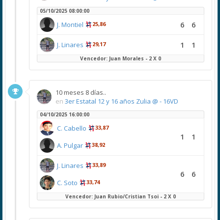
05/10/2025 08:00:00
6
6
J. Montiel
25,86
1
1
J. Linares
29,17
Vencedor: Juan Morales - 2 X 0
10 meses 8 días..
en
3er Estatal 12 y 16 años Zulia @ - 16VD
04/10/2025 16:00:00
C. Cabello
33,87
1
1
A. Pulgar
38,92
J. Linares
33,89
6
6
C. Soto
33,74
Vencedor: Juan Rubio/Cristian Tsoi - 2 X 0