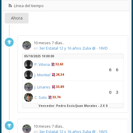
Línea del tiempo
Ahora
10 meses 7 días..
en
3er Estatal 12 y 16 años Zulia @ - 16VD
05/10/2025 10:00:00
P. Viloria
32,63
6
6
J. Montiel
28,34
J. Linares
33,89
0
3
C. Soto
33,74
Vencedor: Pedro Essis/Juan Morales - 2 X 0
10 meses 7 días..
en
3er Estatal 12 y 16 años Zulia @ - 16VS