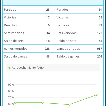
Partidos
23
Partidos
91
Victorias
17
Victorias
58
Derrotas
6
Derrotas
33
Sets vencidos
34
Sets vencidos
122
Saldo de sets
18
Saldo de sets
44
games vencidos
228
games vencidos
917
Saldo de games
88
Saldo de games
208
Aprovechamiento / Año
90%
80%
70%
60%