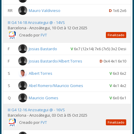
RR
Mauro Valdivieso
D
1x6 2x6
III G4 14-18 Anzoategui @ - 14VS
Barcelona - Anzoátegui, 10 Oct à 12 Oct 2025
Creado por
FVT
Finalizado
F
Josias Bastardo
V
6x7 (12x14) 7x6 (7x5) 3x2 Desi
F
Josias Bastardo/Albert Torres
D
0x4 4x1 6x10
S
Albert Torres
V
6x3 6x2
S
Abel Romero/Mauricio Gomes
V
4x1 4x2
Q
Mauricio Gomes
V
6x0 6x1
III G4 12-16 Anzoategui @ - 16VS
Barcelona - Anzoátegui, 03 Oct à 05 Oct 2025
Creado por
FVT
Finalizado