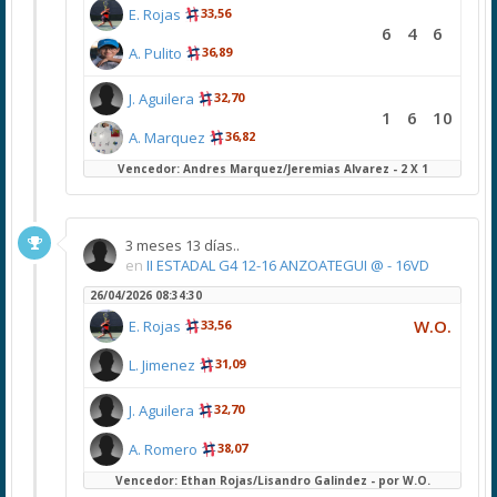
E. Rojas
33,56
6
4
6
A. Pulito
36,89
J. Aguilera
32,70
1
6
10
A. Marquez
36,82
Vencedor: Andres Marquez/Jeremias Alvarez - 2 X 1
3 meses 13 días..
en
II ESTADAL G4 12-16 ANZOATEGUI @ - 16VD
26/04/2026 08:34:30
W.O.
E. Rojas
33,56
L. Jimenez
31,09
J. Aguilera
32,70
A. Romero
38,07
Vencedor: Ethan Rojas/Lisandro Galindez - por W.O.