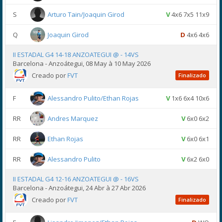
S
Arturo Tain/Joaquin Girod
V
4x6 7x5 11x9
Q
Joaquin Girod
D
4x6 4x6
II ESTADAL G4 14-18 ANZOATEGUI @ - 14VS
Barcelona - Anzoátegui, 08 May à 10 May 2026
Creado por
FVT
Finalizado
F
Alessandro Pulito/Ethan Rojas
V
1x6 6x4 10x6
RR
Andres Marquez
V
6x0 6x2
RR
Ethan Rojas
V
6x0 6x1
RR
Alessandro Pulito
V
6x2 6x0
II ESTADAL G4 12-16 ANZOATEGUI @ - 16VS
Barcelona - Anzoátegui, 24 Abr à 27 Abr 2026
Creado por
FVT
Finalizado