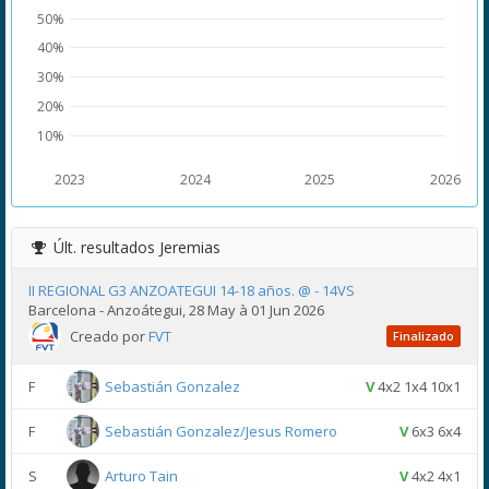
50%
40%
30%
20%
10%
2023
2024
2025
2026
Últ. resultados
Jeremias
II REGIONAL G3 ANZOATEGUI 14-18 años. @ - 14VS
Barcelona - Anzoátegui, 28 May à 01 Jun 2026
Creado por
FVT
Finalizado
F
Sebastián Gonzalez
V
4x2 1x4 10x1
F
Sebastián Gonzalez/Jesus Romero
V
6x3 6x4
S
Arturo Tain
V
4x2 4x1