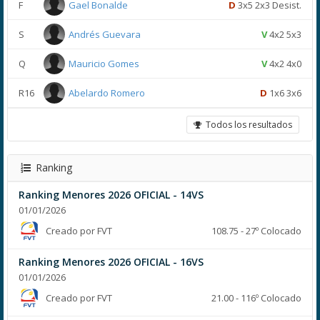
F
Gael Bonalde
D
3x5 2x3 Desist.
S
Andrés Guevara
V
4x2 5x3
Q
Mauricio Gomes
V
4x2 4x0
R16
Abelardo Romero
D
1x6 3x6
Todos los resultados
Ranking
Ranking Menores 2026 OFICIAL - 14VS
01/01/2026
Creado por FVT
108.75 - 27º Colocado
Ranking Menores 2026 OFICIAL - 16VS
01/01/2026
Creado por FVT
21.00 - 116º Colocado