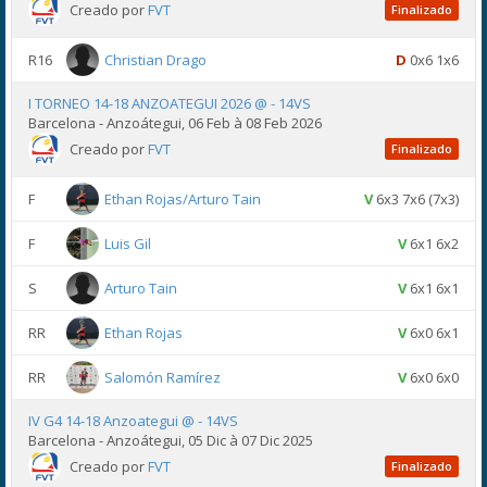
Creado por
FVT
Finalizado
R16
Christian Drago
D
0x6 1x6
I TORNEO 14-18 ANZOATEGUI 2026 @ - 14VS
Barcelona - Anzoátegui, 06 Feb à 08 Feb 2026
Creado por
FVT
Finalizado
F
Ethan Rojas/Arturo Tain
V
6x3 7x6 (7x3)
F
Luis Gil
V
6x1 6x2
S
Arturo Tain
V
6x1 6x1
RR
Ethan Rojas
V
6x0 6x1
RR
Salomón Ramírez
V
6x0 6x0
IV G4 14-18 Anzoategui @ - 14VS
Barcelona - Anzoátegui, 05 Dic à 07 Dic 2025
Creado por
FVT
Finalizado