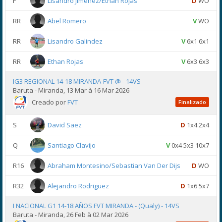
F
Lisandro Jimenez/Ethan Rojas
D
WO
RR
Abel Romero
V
WO
RR
Lisandro Galindez
V
6x1 6x1
RR
Ethan Rojas
V
6x3 6x3
IG3 REGIONAL 14-18 MIRANDA-FVT @ - 14VS
Baruta - Miranda, 13 Mar à 16 Mar 2026
Creado por
FVT
Finalizado
S
David Saez
D
1x4 2x4
Q
Santiago Clavijo
V
0x4 5x3 10x7
R16
Abraham Montesino/Sebastian Van Der Dijs
D
WO
R32
Alejandro Rodriguez
D
1x6 5x7
I NACIONAL G1 14-18 AÑOS FVT MIRANDA - (Qualy) - 14VS
Baruta - Miranda, 26 Feb à 02 Mar 2026