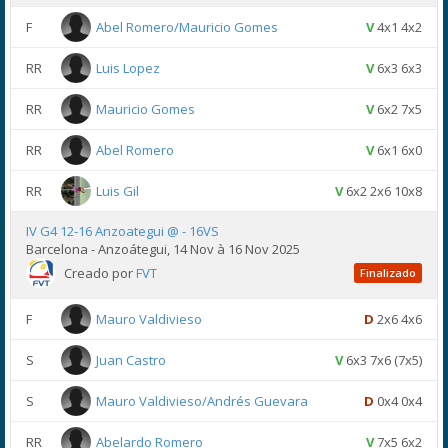
F
Abel Romero/Mauricio Gomes
V
4x1 4x2
RR
Luis Lopez
V
6x3 6x3
RR
Mauricio Gomes
V
6x2 7x5
RR
Abel Romero
V
6x1 6x0
RR
Luis Gil
V
6x2 2x6 10x8
IV G4 12-16 Anzoategui @ - 16VS
Barcelona - Anzoátegui, 14 Nov à 16 Nov 2025
Creado por
FVT
Finalizado
F
Mauro Valdivieso
D
2x6 4x6
S
Juan Castro
V
6x3 7x6 (7x5)
S
Mauro Valdivieso/Andrés Guevara
D
0x4 0x4
RR
Abelardo Romero
V
7x5 6x2