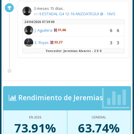
3 meses 15 días..
en
II ESTADAL G4 12-16 ANZOATEGUI @ - 16VS
24/04/2026 07:59:00
6
6
J. Aguilera
31,66
3
3
E. Rojas
33,27
Vencedor: Jeremias Alvarez - 2 X 0
Rendimiento de Jeremias
EN 2026
GENERAL
73.91%
63.74%