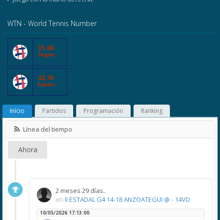
WTN - World Tennis Number
31,66
Singles
32,70
Dobles
Início
Partidos
Programación
Ranking
Línea del tiempo
Ahora
2 meses 29 días..
en
II ESTADAL G4 14-18 ANZOATEGUI @ - 14VD
10/05/2026 17:13:00