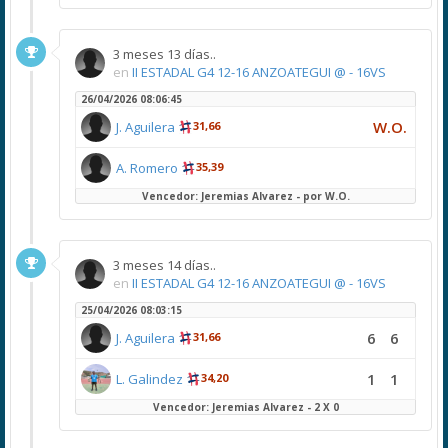
3 meses 13 días..
en
II ESTADAL G4 12-16 ANZOATEGUI @ - 16VS
26/04/2026 08:06:45
W.O.
J. Aguilera
31,66
A. Romero
35,39
Vencedor: Jeremias Alvarez - por W.O.
3 meses 14 días..
en
II ESTADAL G4 12-16 ANZOATEGUI @ - 16VS
25/04/2026 08:03:15
6
6
J. Aguilera
31,66
1
1
L. Galindez
34,20
Vencedor: Jeremias Alvarez - 2 X 0